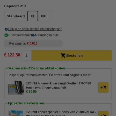
Capaciteit:
XL
Standaard
XL
XXL
Bekijk de specificaties en omschrijving
Direct leverbaar
Maandag in huis
Per pagina
€ 0,015
€ 122,50
Bestellen
Bespaar ruim
45%
op uw afdrukkosten
Bespaar op uw afdrukkosten. Én print
1.000 pagina's meer
.
123inkt huismerk vervangt Brother TN-3480
toner zwart hoge capaciteit
€ 69,50
Tip: papier meebestellen
123inkt kopieerpapier 1 doos van 2.500 vel A4 -