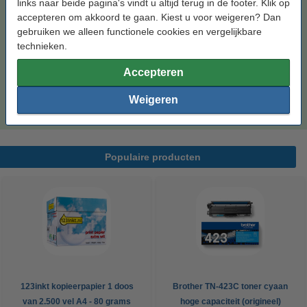
123inkt kopieerpapier 1 doos van 2.500 vel A4 -
links naar beide pagina's vindt u altijd terug in de footer. Klik op
80 grams FSC® Mix Credit
accepteren om akkoord te gaan. Kiest u voor weigeren? Dan
€ 33,50
gebruiken we alleen functionele cookies en vergelijkbare
technieken.
Drum meebestellen
Accepteren
123inkt huismerk vervangt Brother DR-3400
drum
Weigeren
€ 94,50
Populaire producten
123inkt kopieerpapier 1 doos
Brother TN-423C toner cyaan
van 2.500 vel A4 - 80 grams
hoge capaciteit (origineel)