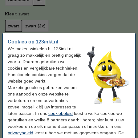
Kleur:
zwart
zwart
zwart (2x)
Cookies op 123inkt.nl
Bekijk de specificaties en omschrijving
Bespaar ruim
45%
op uw afdrukkosten
We maken winkelen bij 123inkt.nl
Direct leverbaar
Maandag in huis
graag zo makkelijk en prettig mogelijk
voor u. Daarom gebruiken we
Per pagina
€ 0,008
cookies en vergelijkbare technieken.
Functionele cookies zorgen dat de
€ 69,50
Bestellen
website goed werkt.
Marketingcookies gebruiken we om
ons aanbod en onze website te
Profiteer van het gemak!
verbeteren en om advertenties
123inkt huismerk vervangt Brother TN-3480
zoveel mogelijk bij uw interesses te
toner zwart hoge capaciteit dubbelpak
laten passen. In ons
cookiebeleid
leest u welke cookies we
€ 139,00
gebruiken en welke 8 partners daarbij horen; hier kunt u uw
voorkeuren op elk moment aanpassen of intrekken. In ons
Tip: papier meebestellen
privacybeleid
leest u hoe we met uw gegevens omgaan. De