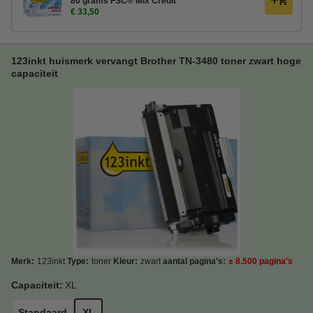
80 grams FSC® Mix Credit
€ 33,50
123inkt huismerk vervangt Brother TN-3480 toner zwart hoge
capaciteit
Merk:
123inkt
Type:
toner
Kleur:
zwart
aantal pagina's:
± 8.500 pagina's
Capaciteit:
XL
Standaard
XL