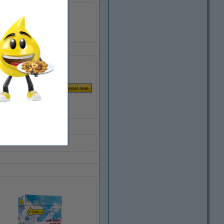
5397124031085
070063
3022C002