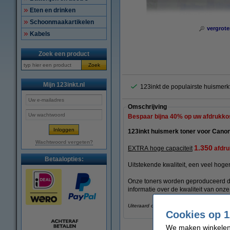
Eten en drinken
Schoonmaakartikelen
vergrote
Kabels
Zoek een product
Zoek
Mijn 123inkt.nl
123inkt de populairste huismer
Omschrijving
Bespaar bijna
40%
op uw afdrukko
123inkt huismerk toner voor Cano
Wachtwoord vergeten?
1.350
EXTRA hoge capaciteit
afdru
Betaalopties:
Uitstekende kwaliteit, een veel hogere
Onze toners worden geproduceerd 
informatie over de kwaliteit van onze
Uiteraard ook op deze 123inkt huismerk to
Cookies op 1
We maken winkelen b