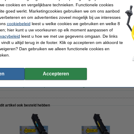
e cookies en vergelijkbare technieken. Functionele cookies
kt
EAN-code:
ite goed werkt. Marketingcookies gebruiken we om ons aanbod
Ons artikelnr:
nta
Nummer:
verbeteren en om advertenties zoveel mogelijk bij uw interesses
50 pagina's
 ons
cookiebeleid
leest u welke cookies we gebruiken en welke 8
ren; hier kunt u uw voorkeuren op elk moment aanpassen of
ivacybeleid
leest u hoe we met uw gegevens omgaan. De links
vindt u altijd terug in de footer. Klik op accepteren om akkoord te
weigeren? Dan gebruiken we alleen functionele cookies en
pier 1 doos van 2.500 vel A4 - 80 grams FSC® Mix Credit
ieken.
en
Accepteren
inkt huismerk) te nemen i.p.v. de Canon-uitvoering.
 dit artikel ook besteld hebben