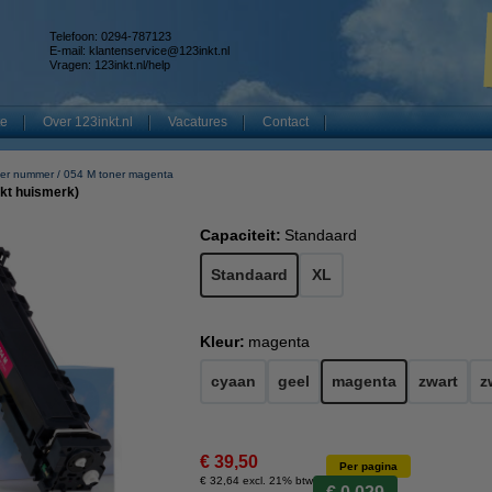
Telefoon: 0294-787123
E-mail:
klantenservice@123inkt.nl
Vragen:
123inkt.nl/help
te
Over 123inkt.nl
Vacatures
Contact
er nummer
054 M toner magenta
kt huismerk)
Capaciteit:
Standaard
Standaard
XL
Kleur:
magenta
cyaan
geel
magenta
zwart
z
€ 39,50
Per pagina
€ 32,64 excl. 21% btw