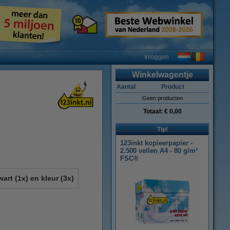
Inloggen
Winkelwagentje
Aantal
Product
Geen producten
Totaal:
€ 0,00
Tip!
123inkt kopieerpapier -
2.500 vellen A4 - 80 g/m²
FSC®
wart (1x) en kleur (3x)