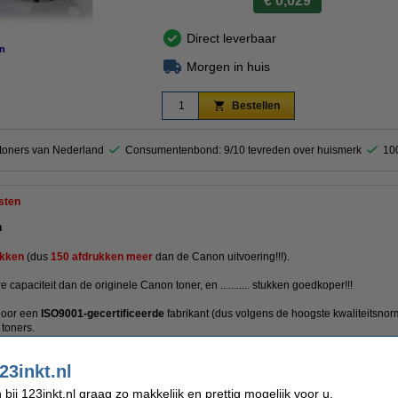
€ 0,029
Direct leverbaar
n
Morgen in huis
Bestellen
ktoners van Nederland
Consumentenbond: 9/10 tevreden over huismerk
10
sten
n
kken
(dus
150 afdrukken meer
dan de Canon uitvoering!!!).
 capaciteit dan de originele Canon toner, en ........... stukken goedkoper!!!
door een
ISO9001-gecertificeerde
fabrikant (dus volgens de hoogste kwaliteitsnor
 toners.
ner 100% garantie.
23inkt.nl
ij 123inkt.nl graag zo makkelijk en prettig mogelijk voor u.