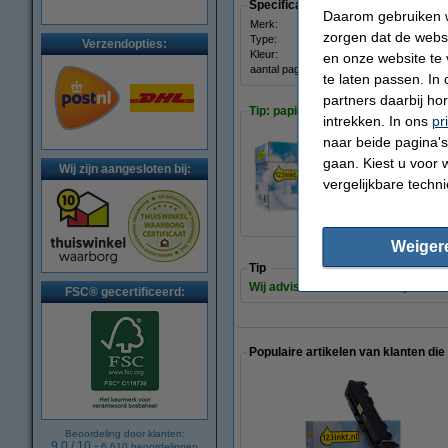
Specificaties
Daarom gebruiken w
Merk:
123in
zorgen dat de webs
Type:
toner
Verzendopties:
Kleur:
mage
en onze website te 
aantal pagina's:
± 1.3
te laten passen. In
partners daarbij ho
Tip: papier meebestellen
intrekken. In ons
pr
naar beide pagina's 
gaan. Kiest u voor 
123inkt kopieerpa
Wij zijn aangesloten bij:
vergelijkbare techn
€ 33,50
Weiger
Tip
Wij adviseren u deze toner (het 123
FSC® gecertificeerd:
Populaire artikelen van klanten die
Beoordeling door klanten:
9.0
/
10
-
6.610
beoordelingen