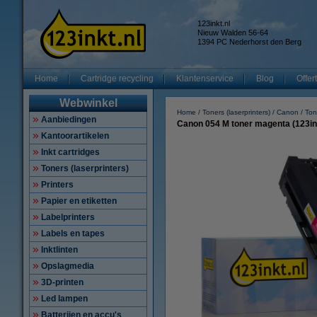
123inkt.nl
Nieuw Walden 56-64
1394 PC Nederhorst den Berg
Home
Cartridge recycling
Klantenservice
Blog
Offer
Webwinkel
Home
Toners (laserprinters)
Canon
Ton
Aanbiedingen
Canon 054 M toner magenta (123in
Kantoorartikelen
Inkt cartridges
Toners (laserprinters)
Printers
Papier en etiketten
Labelprinters
Labels en tapes
Inktlinten
Opslagmedia
3D-printen
Led lampen
Batterijen en accu's