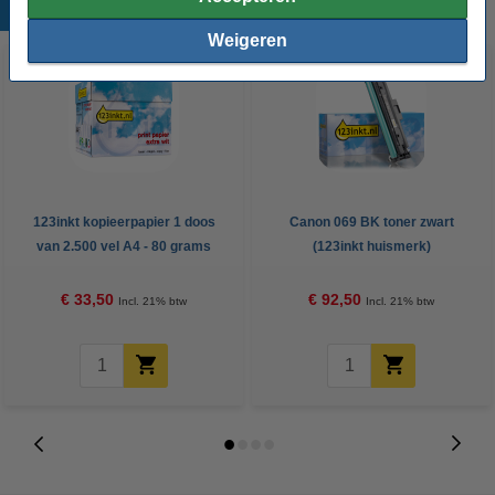
Populaire producten
Weigeren
123inkt kopieerpapier 1 doos
Canon 069 BK toner zwart
van 2.500 vel A4 - 80 grams
(123inkt huismerk)
FSC® Mix Credit
€ 33,50
€ 92,50
Incl. 21% btw
Incl. 21% btw