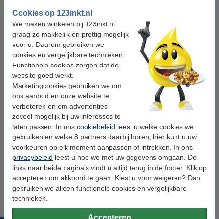
Kleur:
magenta
Cookies op 123inkt.nl
Type:
toner cartridge
We maken winkelen bij 123inkt.nl
graag zo makkelijk en prettig mogelijk
aantal pagina's:
± 6.000 pagina's
voor u. Daarom gebruiken we
cookies en vergelijkbare technieken.
Merk:
123inkt
Functionele cookies zorgen dat de
Ons artikelnr:
070133
website goed werkt.
Marketingcookies gebruiken we om
Nummer:
5092C002
ons aanbod en onze website te
verbeteren en om advertenties
Tip: papier meebestellen
zoveel mogelijk bij uw interesses te
laten passen. In ons
cookiebeleid
leest u welke cookies we
123inkt kopieerpapier 1 doos van 2.500 vel A4 -
gebruiken en welke 8 partners daarbij horen; hier kunt u uw
80 grams FSC® Mix Credit
voorkeuren op elk moment aanpassen of intrekken. In ons
€ 33,50
privacybeleid
leest u hoe we met uw gegevens omgaan. De
links naar beide pagina's vindt u altijd terug in de footer. Klik op
Tip
accepteren om akkoord te gaan. Kiest u voor weigeren? Dan
Wij adviseren u deze toner (het 123inkt huismerk) te nemen i.p.v. de
Canon-uitvoering.
gebruiken we alleen functionele cookies en vergelijkbare
technieken.
Accepteren