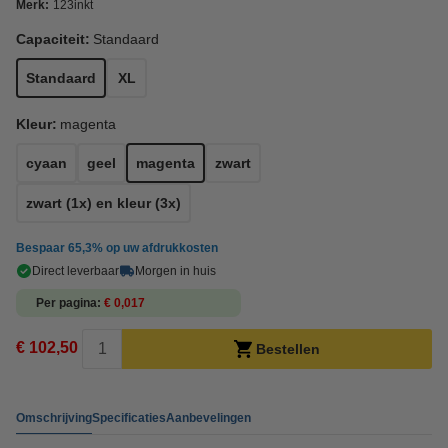
Merk:
123inkt
Capaciteit:
Standaard
Standaard
XL
Kleur:
magenta
cyaan
geel
magenta
zwart
zwart (1x) en kleur (3x)
Bespaar
65,3%
op uw afdrukkosten
Direct leverbaar
Morgen in huis
Per pagina
€ 0,017
€ 102,50
Bestellen
Omschrijving
Specificaties
Aanbevelingen