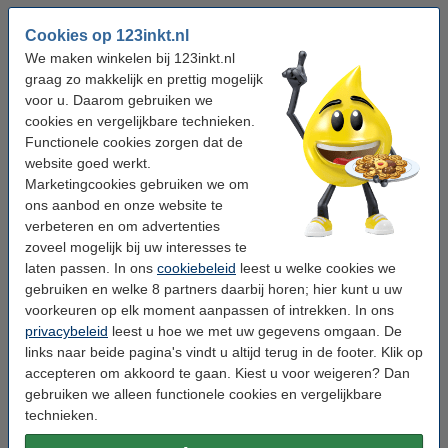
Kleur:
cyaan
Cookies op 123inkt.nl
We maken winkelen bij 123inkt.nl
Type:
toner cartridge
graag zo makkelijk en prettig mogelijk
aantal pagina's:
± 6.000 pagina's
voor u. Daarom gebruiken we
cookies en vergelijkbare technieken.
Merk:
123inkt
Functionele cookies zorgen dat de
website goed werkt.
Ons artikelnr:
070139
Marketingcookies gebruiken we om
Nummer:
5097C002
ons aanbod en onze website te
verbeteren en om advertenties
zoveel mogelijk bij uw interesses te
Tip: papier meebestellen
laten passen. In ons
cookiebeleid
leest u welke cookies we
123inkt kopieerpapier 1 doos van 2.500 vel A4 -
gebruiken en welke 8 partners daarbij horen; hier kunt u uw
80 grams FSC® Mix Credit
voorkeuren op elk moment aanpassen of intrekken. In ons
€ 33,50
privacybeleid
leest u hoe we met uw gegevens omgaan. De
links naar beide pagina's vindt u altijd terug in de footer. Klik op
Tip
accepteren om akkoord te gaan. Kiest u voor weigeren? Dan
Wij adviseren u deze toner (het 123inkt huismerk) te nemen i.p.v. de
gebruiken we alleen functionele cookies en vergelijkbare
Canon-uitvoering.
technieken.