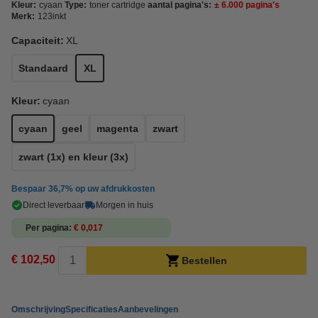
Kleur:
cyaan
Type:
toner cartridge
aantal pagina's:
± 6.000 pagina's
Merk:
123inkt
Capaciteit:
XL
Standaard
XL
Kleur:
cyaan
cyaan
geel
magenta
zwart
zwart (1x) en kleur (3x)
Bespaar
36,7%
op uw afdrukkosten
Direct leverbaar
Morgen in huis
Per pagina
€ 0,017
€ 102,50
Bestellen
Omschrijving
Specificaties
Aanbevelingen