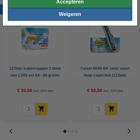
Accepteren
Populaire producten
Weigeren
123inkt kopieerpapier 1 doos
Canon 069H BK toner zwart
van 2.500 vel A4 - 80 grams
hoge capaciteit (123inkt
FSC® Mix Credit
huismerk)
€ 33,50
€ 92,50
Incl. 21% btw
Incl. 21% btw