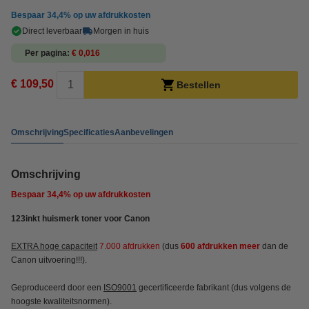
Bespaar
34,4%
op uw afdrukkosten
Direct leverbaar
Morgen in huis
Per pagina
€ 0,016
€ 109,50
Bestellen
Omschrijving
Specificaties
Aanbevelingen
Omschrijving
Bespaar
34,4%
op uw afdrukkosten
123inkt huismerk toner voor Canon
EXTRA hoge capaciteit
7.000 afdrukken
(dus
600 afdrukken meer
dan de
Canon uitvoering!!!).
Geproduceerd door een
ISO9001
gecertificeerde fabrikant (dus volgens de
hoogste kwaliteitsnormen).