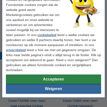
Tip: papier meebestellen
Functionele cookies zorgen dat de
website goed werkt.
123inkt kopieerpapier 1 doos van 2.500 vel A4 -
80 grams FSC® Mix Credit
Marketingcookies gebruiken we om
€ 33,50
ons aanbod en onze website te
verbeteren en om advertenties
Tip
zoveel mogelijk bij uw interesses te
Wij adviseren u deze toner (het 123inkt huismerk) te nemen i.p.v. de
laten passen. In ons
cookiebeleid
leest u welke cookies we
Canon-uitvoering.
gebruiken en welke 8 partners daarbij horen; hier kunt u uw
voorkeuren op elk moment aanpassen of intrekken. In ons
privacybeleid
leest u hoe we met uw gegevens omgaan. De
links naar beide pagina's vindt u altijd terug in de footer. Klik op
Populaire producten
accepteren om akkoord te gaan. Kiest u voor weigeren? Dan
gebruiken we alleen functionele cookies en vergelijkbare
technieken.
Accepteren
Weigeren
Canon 732HBK toner zwart
Canon 732BK toner zwart
hoge capaciteit (123inkt
(123inkt huismerk)