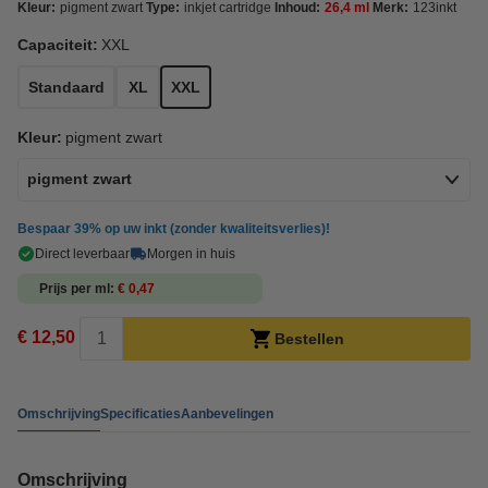
Kleur:
pigment zwart
Type:
inkjet cartridge
Inhoud:
26,4 ml
Merk:
123inkt
Capaciteit:
XXL
Standaard
XL
XXL
Kleur:
pigment zwart
pigment zwart
Bespaar
39%
op uw inkt (zonder kwaliteitsverlies)!
Direct leverbaar
Morgen in huis
Prijs per ml
€ 0,47
€ 12,50
Bestellen
Omschrijving
Specificaties
Aanbevelingen
Omschrijving