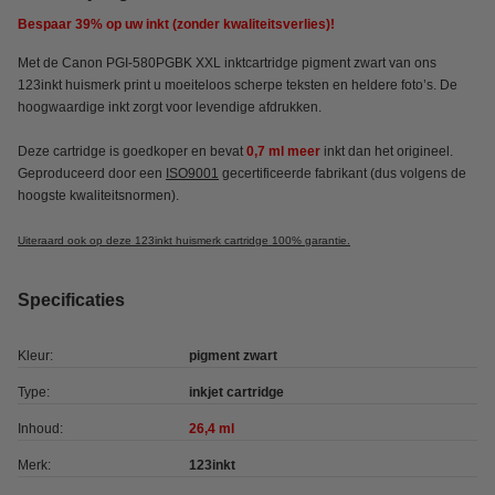
Bespaar
39%
op uw inkt (zonder kwaliteitsverlies)!
Met de Canon PGI-580PGBK XXL inktcartridge pigment zwart van ons
123inkt huismerk print u moeiteloos scherpe teksten en heldere foto’s. De
hoogwaardige inkt zorgt voor levendige afdrukken.
Deze cartridge is goedkoper en bevat
0,7 ml meer
inkt
dan het origineel.
Geproduceerd door een
ISO9001
gecertificeerde fabrikant (dus volgens de
hoogste kwaliteitsnormen).
Uiteraard ook op deze 123inkt huismerk cartridge 100% garantie.
Specificaties
Kleur:
pigment zwart
Type:
inkjet cartridge
Inhoud:
26,4 ml
Merk:
123inkt