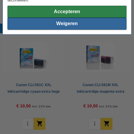
Wij adviseren u om deze cartridge i.p.v. de originele cartridge te
nemen.
Accepteren
Weigeren
Populaire producten
Canon CLI-581C XXL
Canon CLI-581M XXL
inktcartridge cyaan extra hoge
inktcartridge magenta extra
capaciteit (123inkt huismerk)
hoge capaciteit (123inkt
huismerk)
€ 10,50
€ 10,50
Incl. 21% btw
Incl. 21% btw