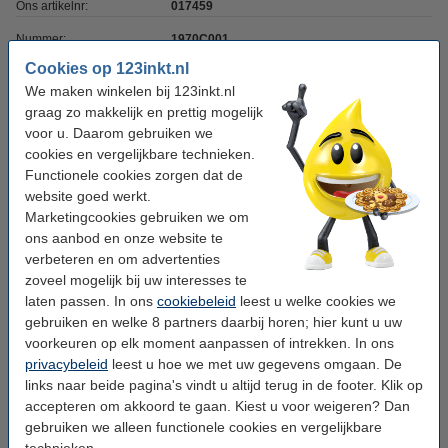
Ons artikelnr:
017459
Nummer:
1970C001
Cookies op 123inkt.nl
We maken winkelen bij 123inkt.nl
Cyaan meebestellen
graag zo makkelijk en prettig mogelijk
Canon CLI-581C XXL inktcartridge cyaan extra
voor u. Daarom gebruiken we
hoge capaciteit (123inkt huismerk)
cookies en vergelijkbare technieken.
€ 10,50
Functionele cookies zorgen dat de
website goed werkt.
Magenta meebestellen
Marketingcookies gebruiken we om
ons aanbod en onze website te
Canon CLI-581M XXL inktcartridge magenta
extra hoge capaciteit (123inkt huismerk)
verbeteren en om advertenties
€ 10,50
zoveel mogelijk bij uw interesses te
laten passen. In ons
cookiebeleid
leest u welke cookies we
Geel meebestellen
gebruiken en welke 8 partners daarbij horen; hier kunt u uw
voorkeuren op elk moment aanpassen of intrekken. In ons
Canon CLI-581Y XXL inktcartridge geel extra
privacybeleid
leest u hoe we met uw gegevens omgaan. De
hoge capaciteit (123inkt huismerk)
links naar beide pagina's vindt u altijd terug in de footer. Klik op
€ 10,50
accepteren om akkoord te gaan. Kiest u voor weigeren? Dan
gebruiken we alleen functionele cookies en vergelijkbare
Tip
technieken.