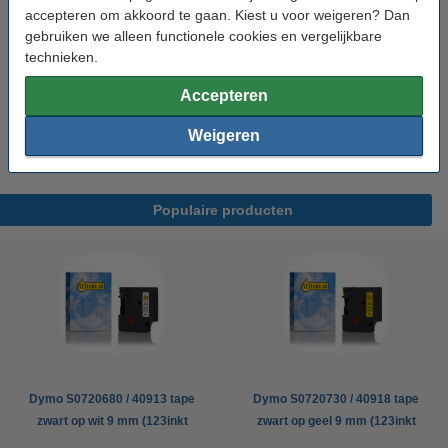
Tip: Multipack meebestellen
accepteren om akkoord te gaan. Kiest u voor weigeren? Dan
Aanbieding: 123inkt huismerk vervangt Dymo
gebruiken we alleen functionele cookies en vergelijkbare
D1 6 mm tape multipack (zwart op wit, zwart op
technieken.
transparant en zwart op geel)
€ 22,50
Accepteren
Tip
Wij adviseren u om deze tape i.p.v. de originele tape te nemen.
Weigeren
Populaire producten
Dymo S0720680 / 40913 tape
Dymo S0720730 / 40918 tape
zwart op wit 9 mm (123inkt
zwart op geel 9 mm (123inkt
huismerk)
huismerk)