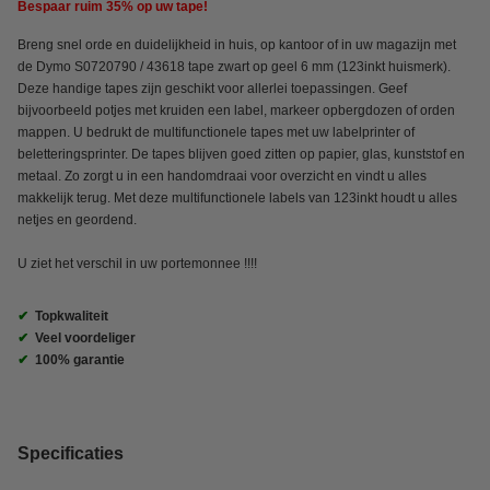
Bespaar ruim
35%
op uw tape!
Breng snel orde en duidelijkheid in huis, op kantoor of in uw magazijn met
de Dymo S0720790 / 43618 tape zwart op geel 6 mm (123inkt huismerk).
Deze handige tapes zijn geschikt voor allerlei toepassingen. Geef
bijvoorbeeld potjes met kruiden een label, markeer opbergdozen of orden
mappen. U bedrukt de multifunctionele tapes met uw labelprinter of
beletteringsprinter. De tapes blijven goed zitten op papier, glas, kunststof en
metaal. Zo zorgt u in een handomdraai voor overzicht en vindt u alles
makkelijk terug. Met deze multifunctionele labels van 123inkt houdt u alles
netjes en geordend.
U ziet het verschil in uw portemonnee !!!!
✔
Topkwaliteit
✔
Veel voordeliger
✔
100% garantie
Specificaties