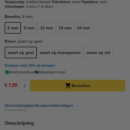
Toepassing:
multifunctioneel
Tekenkleur:
zwart
Tapekleur:
geel
Afmetingen:
6 mm x 7 m (BxL)
Breedte:
6 mm
6 mm
9 mm
12 mm
19 mm
24 mm
Kleur:
zwart op geel
zwart op geel
zwart op transparant
zwart op wit
Bespaar ruim
35%
op uw tape!
Direct leverbaar
Maandag in huis
€ 7,95
Bestellen
Omschrijving
Specificaties
Aanbevelingen
Omschrijving