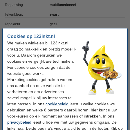
Toepassing:
multifunctioneel
Tekenkleur:
zwart
Tapekleur:
geel
Afmetingen:
6 mm x 7 m (BxL)
Cookies op 123inkt.nl
We maken winkelen bij 123inkt.nl
Merk:
123inkt
graag zo makkelijk en prettig mogelijk
Soort:
zelfklevend
voor u. Daarom gebruiken we
cookies en vergelijkbare technieken.
Fabrieksnr:
S0720790
Functionele cookies zorgen dat de
Ons artikelnr:
088005
website goed werkt.
Marketingcookies gebruiken we om
Nummer:
43618
ons aanbod en onze website te
verbeteren en om advertenties
zoveel mogelijk bij uw interesses te
Winstpakker!
laten passen. In ons
cookiebeleid
leest u welke cookies we
Aanbieding: 5x Dymo S0720790 / 43618 tape
gebruiken en welke 8 partners daarbij horen; hier kunt u uw
zwart op geel 6 mm (123inkt huismerk)
voorkeuren op elk moment aanpassen of intrekken. In ons
€ 38,50
privacybeleid
leest u hoe we met uw gegevens omgaan. De
links naar beide pagina's vindt u altijd terug in de footer. Klik op