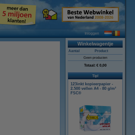
Inloggen
Winkelwagentje
Aantal
Product
Geen producten
Totaal:
€ 0,00
Tip!
123inkt kopieerpapier -
2.500 vellen A4 - 80 g/m²
FSC®