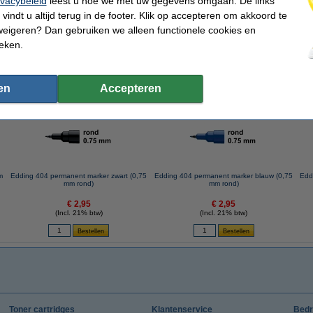
ivacybeleid
leest u hoe we met uw gegevens omgaan. De links
vindt u altijd terug in de footer. Klik op accepteren om akkoord te
weigeren? Dan gebruiken we alleen functionele cookies en
ieken.
 dit artikel ook besteld hebben
en
Accepteren
m
Edding 404 permanent marker zwart (0,75
Edding 404 permanent marker blauw (0,75
Edd
mm rond)
mm rond)
€ 2,95
€ 2,95
(Incl. 21% btw)
(Incl. 21% btw)
Toner cartridges
Klantenservice
Bedr