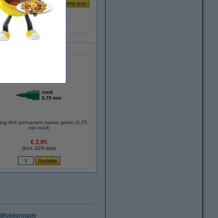
ing 404 permanent marker groen (0,75
mm rond)
€ 2,95
(Incl. 21% btw)
ijfsinformatie