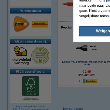
intrekken. In ons
pr
€ 26,55
naar beide pagina's 
gaan. Kiest u voor 
Verzendopties:
vergelijkbare techn
Populaire artikelen van klanten die
Weiger
Wij zijn aangesloten bij:
Edding 400 permanent marker zwart (1 m
rond)
FSC® gecertificeerd:
€ 2,95
(Incl. 21% btw)
Beoordeling door klanten:
Inkt cartridges
9.0
/
10
-
6.610
beoordelingen