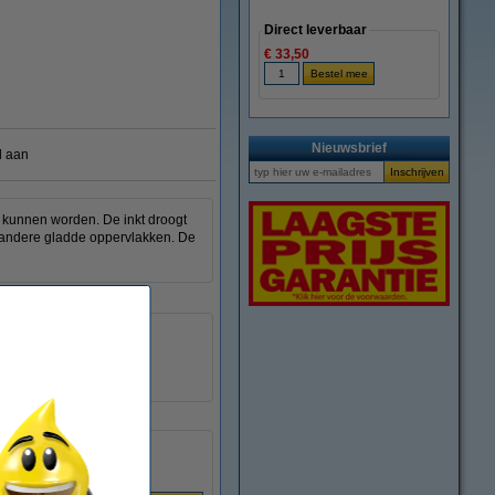
Direct leverbaar
€ 33,50
Nieuwsbrief
l aan
 kunnen worden. De inkt droogt
n andere gladde oppervlakken. De
1 stuk
nee
404