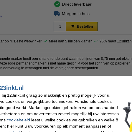
Direct leverbaar
Morgen in huis
n
Bestellen
aar op rij 'Beste webwinkel'
Meer dan 5 miljoen klanten
95% raadt 123inkt.n
nente marker heeft een smalle ronde punt waarmee lijnen van 0,75 mm getrokken
Deze rode permanent marker is met name geschikt voor het schrijven op papier e
jn eenvoudig te vervangen met de verkrijgbare reservepunten.
23inkt.nl
ng
Aantal:
Navulbaar:
ij 123inkt.nl graag zo makkelijk en prettig mogelijk voor u.
Nummer:
e cookies en vergelijkbare technieken. Functionele cookies
 mm
ite goed werkt. Marketingcookies gebruiken we om ons aanbod
verbeteren en om advertenties zoveel mogelijk bij uw interesses
 ons
cookiebeleid
leest u welke cookies we gebruiken en welke 8
ren; hier kunt u uw voorkeuren op elk moment aanpassen of
dding 404 permanent marker rood (0,75 mm rond)