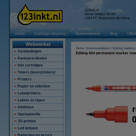
123inkt.nl
Nieuw Walden 56-64
1394 PC Nederhorst den Berg
Home
Cartridge recycling
Klantenservice
Blog
Offer
Webwinkel
Home
Kantoorartikelen
Edding markers
Aanbiedingen
Edding 404 permanent marker roo
Kantoorartikelen
Inkt cartridges
Toners (laserprinters)
Printers
Papier en etiketten
Labelprinters
Labels en tapes
Inktlinten
Opslagmedia
3D-printen
Led lampen
Batterijen en accu's