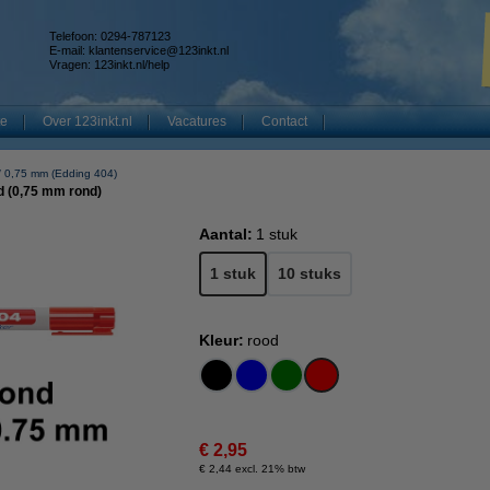
Telefoon: 0294-787123
E-mail:
klantenservice@123inkt.nl
Vragen:
123inkt.nl/help
te
Over 123inkt.nl
Vacatures
Contact
0,75 mm (Edding 404)
d (0,75 mm rond)
Aantal:
1 stuk
1 stuk
10 stuks
Kleur:
rood
€ 2,95
€ 2,44 excl. 21% btw