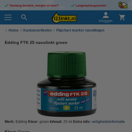
Vandaag besteld, morgen in huis!*
Laagsteprijsgarantie!
Inloggen
Home
Kantoorartikelen
Flipchart marker navullingen
Edding FTK 25 navulinkt groen
Merk:
Edding
Kleur:
groen
Inhoud:
25 ml
Extra info:
veiligheidsinformatie
Kleur:
Groen