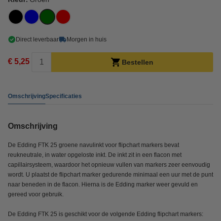
Direct leverbaar
Morgen in huis
€ 5,25
Bestellen
Omschrijving
Specificaties
Omschrijving
De Edding FTK 25 groene navulinkt voor flipchart markers bevat
reukneutrale, in water opgeloste inkt. De inkt zit in een flacon met
capillairsysteem, waardoor het opnieuw vullen van markers zeer eenvoudig
wordt. U plaatst de flipchart marker gedurende minimaal een uur met de punt
naar beneden in de flacon. Hierna is de Edding marker weer gevuld en
gereed voor gebruik.
De Edding FTK 25 is geschikt voor de volgende Edding flipchart markers: