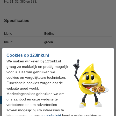
No. 31, 32, 380 en 383.
Specificaties
Merk:
Edding
Kleur:
groen
Inhoud:
25 ml
Cookies op 123inkt.nl
Extra info:
veiligheidsinformatie
We maken winkelen bij 123inkt.nl
graag zo makkelijk en prettig mogelijk
Ons artikelnr:
200957
voor u. Daarom gebruiken we
Nummer:
FTK 25
cookies en vergelijkbare technieken.
Functionele cookies zorgen dat de
website goed werkt.
Marketingcookies gebruiken we om
ons aanbod en onze website te
Populaire producten
verbeteren en om advertenties
zoveel mogelijk bij uw interesses te
laten passen. In ons
cookiebeleid
leest u welke cookies we