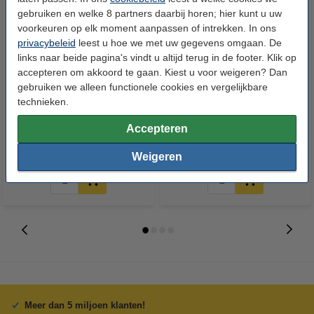
gebruiken en welke 8 partners daarbij horen; hier kunt u uw
voorkeuren op elk moment aanpassen of intrekken. In ons
privacybeleid
leest u hoe we met uw gegevens omgaan. De
links naar beide pagina's vindt u altijd terug in de footer. Klik op
accepteren om akkoord te gaan. Kiest u voor weigeren? Dan
gebruiken we alleen functionele cookies en vergelijkbare
Edding 380 flipchart marker
Edding FTK 25 navulinkt zwart
technieken.
groen (1,5 - 3 mm rond)
Accepteren
€ 2,25
€ 5,25
Incl. 21% btw
Incl. 21% btw
Weigeren
Meer dan 5 miljoen klanten!