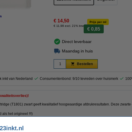
n
€ 14,50
Prijs per ml
€ 11,98 excl. 21% btw
€ 0,85
Direct leverbaar
Maandag in huis
Bestellen
k inkt van Nederland
Consumentenbond: 9/10 tevreden over huismerk
100
waliteitsverlies)!
ridge (T1801) zwart geeft kwalitatief hoogwaardige afdrukresultaten. Deze zwart
ud
als het origineel
!!!)
 !!!
23inkt.nl