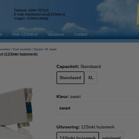
Telefoon: 0294-787123
E-mail:
klantenservice@123inkt.nl
Vragen:
123inkt.nl/help
te
Over 123inkt.nl
Vacatures
Contact
 nummer
Kort nummer
Epson 18 zwart
rt (123inkt huismerk)
Capaciteit:
Standaard
Standaard
XL
Kleur:
zwart
zwart
Uitvoering:
123inkt huismerk
123inkt huismerk
origineel