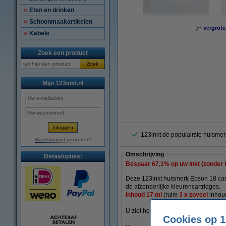
Eten en drinken
Schoonmaakartikelen
vergrote
Kabels
Zoek een product
Zoek
Mijn 123inkt.nl
123inkt de populairste huismer
Wachtwoord vergeten?
Omschrijving
Betaalopties:
Bespaar
67,1%
op uw inkt (zonder k
Deze 123inkt huismerk Epson 18 cart
de afzonderlijke kleurencartridges.
Inhoud 17 ml
(
ruim
3 x zoveel
inho
U ziet het verschil in uw portemonnee
Cookies op 1