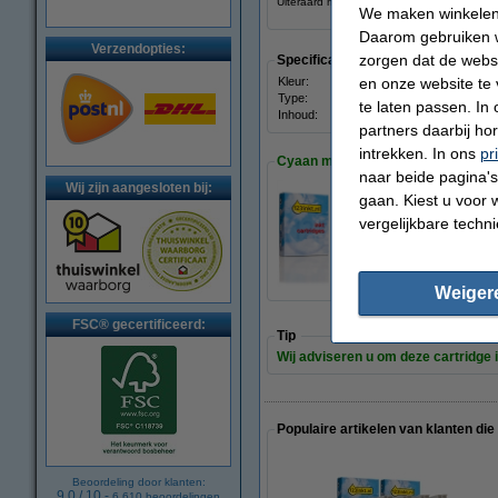
Uiteraard met 100% garantie.
We maken winkelen b
Daarom gebruiken w
Verzendopties:
zorgen dat de webs
Specificaties
en onze website te 
Kleur:
zwart
Type:
inkjet
te laten passen. In
Inhoud:
17 ml
partners daarbij ho
intrekken. In ons
pr
Cyaan meebestellen
naar beide pagina's 
Wij zijn aangesloten bij:
gaan. Kiest u voor 
vergelijkbare techn
Epson 18 (T1802) i
€ 12,50
Weiger
FSC® gecertificeerd:
Tip
Wij adviseren u om deze cartridge i
Populaire artikelen van klanten die
Beoordeling door klanten:
9.0
/
10
-
6.610
beoordelingen