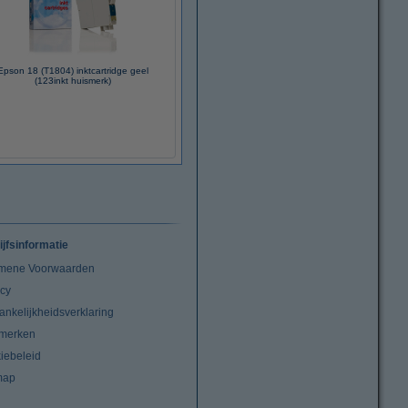
Epson 18 (T1804) inktcartridge geel
(123inkt huismerk)
ijfsinformatie
mene Voorwaarden
acy
ankelijkheidsverklaring
merken
iebeleid
map