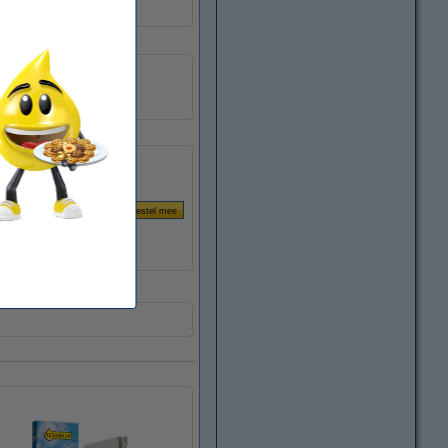
123inkt
026469
C13T18014010