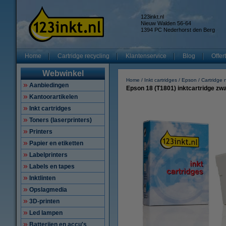
123inkt.nl
Nieuw Walden 56-64
1394 PC Nederhorst den Berg
Home
Cartridge recycling
Klantenservice
Blog
Offer
Webwinkel
Home
Inkt cartridges
Epson
Cartridge
Aanbiedingen
Epson 18 (T1801) inktcartridge zwa
Kantoorartikelen
Inkt cartridges
Toners (laserprinters)
Printers
Papier en etiketten
Labelprinters
Labels en tapes
Inktlinten
Opslagmedia
3D-printen
Led lampen
Batterijen en accu's