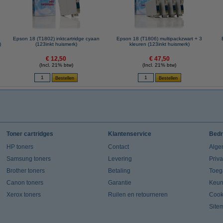
Epson 18 (T1802) inktcartridge cyaan
Epson 18 (T1806) multipackzwart + 3
)
(123inkt huismerk)
kleuren (123inkt huismerk)
€ 12,50
€ 47,50
(Incl. 21% btw)
(Incl. 21% btw)
Toner cartridges
Klantenservice
Bedr
HP toners
Contact
Alge
Samsung toners
Levering
Priv
Brother toners
Betaling
Toeg
Canon toners
Garantie
Keur
Xerox toners
Ruilen en retourneren
Cook
Site