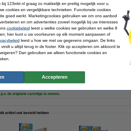
ij 123inkt.nl graag zo makkelijk en prettig mogelijk voor u.
e cookies en vergelijkbare technieken. Functionele cookies
ite goed werkt. Marketingcookies gebruiken we om ons aanbod
verbeteren en om advertenties zoveel mogelijk bij uw interesses
Merk:
 cartridge
Ons artikelnr:
 ons
cookiebeleid
leest u welke cookies we gebruiken en welke 8
Nummer:
ren; hier kunt u uw voorkeuren op elk moment aanpassen of
ivacybeleid
leest u hoe we met uw gegevens omgaan. De links
vindt u altijd terug in de footer. Klik op accepteren om akkoord te
weigeren? Dan gebruiken we alleen functionele cookies en
ieken.
nktcartridge cyaan (123inkt huismerk)
en
Accepteren
.p.v. de originele cartridge te nemen.
 dit artikel ook besteld hebben