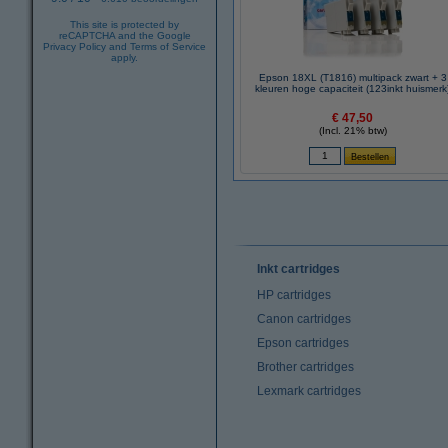
This site is protected by
reCAPTCHA and the Google
Privacy Policy
and
Terms of Service
apply.
Epson 18XL (T1816) multipack zwart + 3
kleuren hoge capaciteit (123inkt huismerk
€ 47,50
(Incl. 21% btw)
Inkt cartridges
HP cartridges
Canon cartridges
Epson cartridges
Brother cartridges
Lexmark cartridges