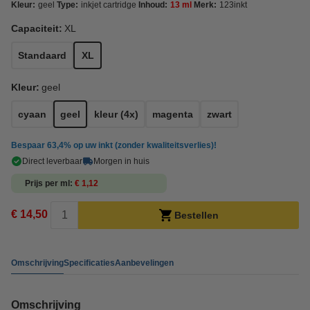
Kleur:
geel
Type:
inkjet cartridge
Inhoud:
13 ml
Merk:
123inkt
Capaciteit:
XL
Standaard
XL
Kleur:
geel
cyaan
geel
kleur (4x)
magenta
zwart
Bespaar
63,4%
op uw inkt (zonder kwaliteitsverlies)!
Direct leverbaar
Morgen in huis
Prijs per ml
€ 1,12
€ 14,50
Bestellen
Omschrijving
Specificaties
Aanbevelingen
Omschrijving