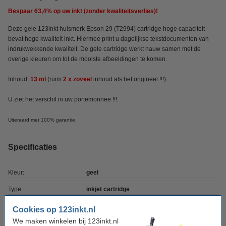
Bespaar
63,4%
op uw inkt (zonder kwaliteitsverlies)!
Deze gele 123inkt huismerk Epson 29 (T2994) cartridge hoge capaciteit
bevat hoge kwaliteit inkt. Hiermee print u dagelijkse tekstdocumenten van
indrukwekkende kwaliteit. De gele cartridge werkt nauw samen met de
overige kleuren om tot de mooiste afbeeldingen te komen.
Inhoud:
13 ml
(
ruim
2 x zoveel
inhoud
als het origineel !!!)
U ziet het verschil in uw portemonnee !!!
Uiteraard met 100% garantie.
Specificaties
Kleur:
geel
Type:
inkjet cartridge
Inhoud:
13 ml
Cookies op 123inkt.nl
We maken winkelen bij 123inkt.nl
Merk:
123inkt