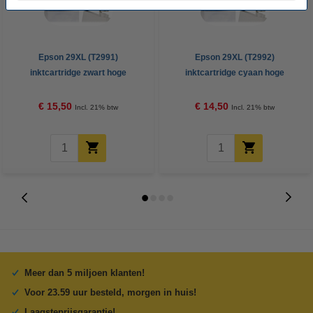
Epson 29XL (T2991)
Epson 29XL (T2992)
inktcartridge zwart hoge
inktcartridge cyaan hoge
capaciteit (123inkt huismerk)
capaciteit (123inkt huismerk)
€ 15,50
€ 14,50
Incl. 21% btw
Incl. 21% btw
Meer dan 5 miljoen klanten!
Voor 23.59 uur besteld, morgen in huis!
Laagsteprijsgarantie!