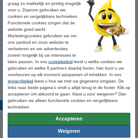
graag zo makkelijk en prettig mogelijk
Ons artikelnr:
026843
voor u. Daarom gebruiken we
cookies en vergelijkbare technieken.
Nummer:
C13T29944010
Functionele cookies zorgen dat de
website goed werkt.
Marketingcookies gebruiken we om
Tip: complete set bestellen
ons aanbod en onze website te
Epson 29XL multipack 4 kleuren hoge
verbeteren en om advertenties
capaciteit (123inkt huismerk)
zoveel mogelijk bij uw interesses te
€ 54,50
laten passen. In ons
cookiebeleid
leest u welke cookies we
gebruiken en welke 8 partners daarbij horen; hier kunt u uw
Tip
voorkeuren op elk moment aanpassen of intrekken. In ons
Wij adviseren u om deze cartridge i.p.v. de originele cartridge te
privacybeleid
leest u hoe we met uw gegevens omgaan. De
nemen.
links naar beide pagina's vindt u altijd terug in de footer. Klik op
accepteren om akkoord te gaan. Kiest u voor weigeren? Dan
gebruiken we alleen functionele cookies en vergelijkbare
Populaire producten
technieken.
Accepteren
Weigeren