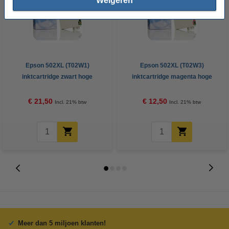
Weigeren
Epson 502XL (T02W1)
Epson 502XL (T02W3)
inktcartridge zwart hoge
inktcartridge magenta hoge
capaciteit (123inkt huismerk)
capaciteit (123inkt huismerk)
€ 21,50
€ 12,50
Incl. 21% btw
Incl. 21% btw
Meer dan 5 miljoen klanten!