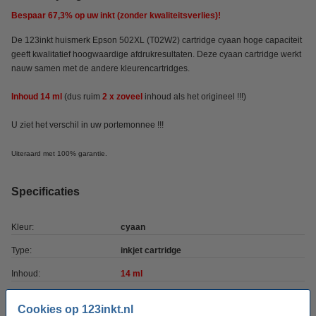
Bespaar
67,3%
op uw inkt (zonder kwaliteitsverlies)!
De 123inkt huismerk Epson 502XL (T02W2) cartridge cyaan hoge capaciteit
geeft kwalitatief hoogwaardige afdrukresultaten. Deze cyaan cartridge werkt
nauw samen met de andere kleurencartridges.
Inhoud 14 ml
(dus
ruim
2 x zoveel
inhoud
als het origineel !!!)
U ziet het verschil in uw portemonnee !!!
Uiteraard met 100% garantie.
Specificaties
Kleur:
cyaan
Type:
inkjet cartridge
Inhoud:
14 ml
Garantie:
100%
Cookies op 123inkt.nl