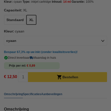
Kleur:
cyaan
Type:
inkjet cartridge
Inhoud:
14 ml
Garantie:
100%
Capaciteit:
XL
Standaard
XL
Kleur:
cyaan
cyaan
Bespaar
67,3%
op uw inkt (zonder kwaliteitsverlies)!
Direct leverbaar
Maandag in huis
Prijs per ml
€ 0,89
€ 12,50
Bestellen
Omschrijving
Specificaties
Aanbevelingen
Omschrijving