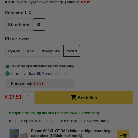
Kleur:
zwart
Type:
inkjet cartridge
Inhoud:
8,9 ml
Capaciteit:
XL
Standaard
XL
Kleur:
zwart
cyaan
geel
magenta
zwart
Bekijk de specificaties en omschrijving
Direct leverbaar
Morgen in huis
Prijs per ml
€ 3,09
€ 27,50
Bestellen
Bespaar
59,1%
op uw inkt (zonder kwaliteitsverlies)!
Bespaar op uw afdrukkosten. Én met bijna
2 x zoveel
inhoud
.
Epson 603XL (T03A1) inktcartridge zwart hoge
capaciteit (123inkt huismerk)