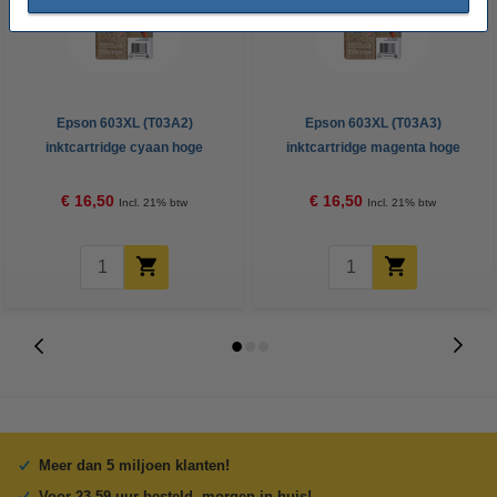
Epson 603XL (T03A2)
Epson 603XL (T03A3)
inktcartridge cyaan hoge
inktcartridge magenta hoge
capaciteit (origineel)
capaciteit (origineel)
€ 16,50
€ 16,50
Incl. 21% btw
Incl. 21% btw
Meer dan 5 miljoen klanten!
Voor 23.59 uur besteld, morgen in huis!