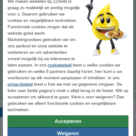
We maken winkelen bij 123inkt.nl
graag zo makkelijk en prettig mogelijk
Kleur:
zwart
voor u. Daarom gebruiken we
cookies en vergelijkbare technieken.
cyaan
geel
magenta
zwart
Functionele cookies zorgen dat de
website goed werkt.
zwart (1x) en kleur (3x)
Marketingcookies gebruiken we om
ons aanbod en onze website te
Bekijk de specificaties en omschrijving
verbeteren en om advertenties
Bespaar
59,1%
op uw inkt (zonder kwaliteitsverlies)!
zoveel mogelijk bij uw interesses te
Direct leverbaar
Morgen in huis
laten passen. In ons
cookiebeleid
leest u welke cookies we
gebruiken en welke 8 partners daarbij horen; hier kunt u uw
Prijs per ml
€ 1,26
voorkeuren op elk moment aanpassen of intrekken. In ons
privacybeleid
leest u hoe we met uw gegevens omgaan. De
€ 21,50
Bestellen
links naar beide pagina's vindt u altijd terug in de footer. Klik op
accepteren om akkoord te gaan. Kiest u voor weigeren? Dan
gebruiken we alleen functionele cookies en vergelijkbare
technieken.
Populaire producten
Accepteren
Weigeren