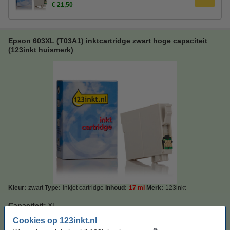
€ 21,50
Epson 603XL (T03A1) inktcartridge zwart hoge capaciteit
(123inkt huismerk)
Kleur:
zwart
Type:
inkjet cartridge
Inhoud:
17 ml
Merk:
123inkt
Capaciteit:
XL
Cookies op 123inkt.nl
Standaard
XL