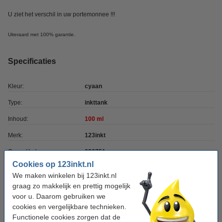
U ziet het verschil in uw portemonnee !!!
Uiteraard met 100% garantie.
Specificaties
Kleur:
cyaan
Type:
inkttank
Inhoud:
100 ml
Merk:
123inkt
Ons artikelnr:
026751
Cookies op 123inkt.nl
Nummer:
C13T664240
We maken winkelen bij 123inkt.nl
graag zo makkelijk en prettig mogelijk
voor u. Daarom gebruiken we
Tip: complete set bestellen
cookies en vergelijkbare technieken.
Epson aanbieding: 664-serie zwart + 3 kleuren
Functionele cookies zorgen dat de
(123inkt huismerk)