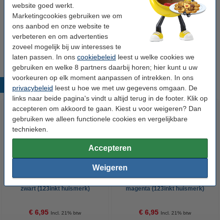
website goed werkt.
€ 27,00
Marketingcookies gebruiken we om
ons aanbod en onze website te
Tip
verbeteren en om advertenties
Wij adviseren u om deze inkttank i.p.v. de originele inkttank te
zoveel mogelijk bij uw interesses te
nemen.
laten passen. In ons
cookiebeleid
leest u welke cookies we
gebruiken en welke 8 partners daarbij horen; hier kunt u uw
voorkeuren op elk moment aanpassen of intrekken. In ons
Populaire producten
privacybeleid
leest u hoe we met uw gegevens omgaan. De
links naar beide pagina's vindt u altijd terug in de footer. Klik op
accepteren om akkoord te gaan. Kiest u voor weigeren? Dan
gebruiken we alleen functionele cookies en vergelijkbare
technieken.
Accepteren
Weigeren
Epson 664 (T6641) inktfles
Epson 664 (T6643) inktfles
zwart (123inkt huismerk)
magenta (123inkt huismerk)
€ 6,95
€ 6,95
Incl. 21% btw
Incl. 21% btw