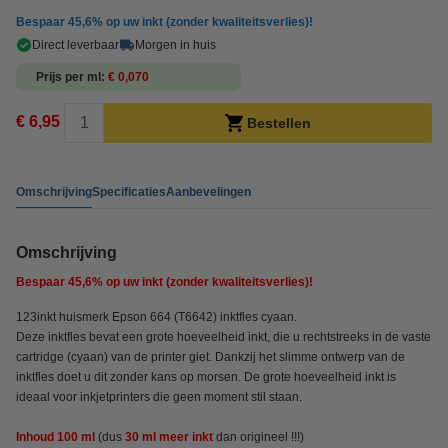
Bespaar
45,6%
op uw inkt (zonder kwaliteitsverlies)!
Direct leverbaar
Morgen in huis
Prijs per ml
€ 0,070
€ 6,95
Bestellen
Omschrijving
Specificaties
Aanbevelingen
Omschrijving
Bespaar
45,6%
op uw inkt (zonder kwaliteitsverlies)!
123inkt huismerk Epson 664 (T6642) inktfles cyaan.
Deze inktfles bevat een grote hoeveelheid inkt, die u rechtstreeks in de vaste
cartridge (cyaan) van de printer giet. Dankzij het slimme ontwerp van de
inktfles doet u dit zonder kans op morsen. De grote hoeveelheid inkt is
ideaal voor inkjetprinters die geen moment stil staan.
Inhoud 100 ml
(dus
30 ml meer inkt
dan origineel !!!)