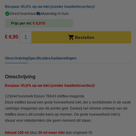
Bespaar
45,6%
op uw inkt (zonder kwaliteitsverlies)!
Direct leverbaar
Maandag in huis
Prijs per ml
€ 0,070
€ 6,95
Bestellen
Omschrijving
Specificaties
Aanbevelingen
Omschrijving
Bespaar
45,6%
op uw inkt (zonder kwaliteitsverlies)!
123inkt huismerk Epson T6643 inktfles magenta.
Deze inktfles bevat een grote hoeveelheid inkt, die u rechtstreeks in de vaste
cartridge (magenta) van de printer giet. Dankzij het slimme ontwerp van de
inktfles doet u dit zonder kans op morsen. De grote hoeveelheid inkt is
ideaal voor inkjetprinters die geen moment stil staan.
Inhoud 100 ml
(dus
30 ml meer inkt
dan origineel !!!)