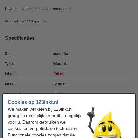
U ziet het verschil in uw portemonnee !!!
Uiteraard met 100% garantie.
Specificaties
Kleur:
magenta
Type:
inkttank
Inhoud:
100 ml
Merk:
123inkt
Ons artikelnr:
026753
Cookies op 123inkt.nl
Nummer:
C13T664340
We maken winkelen bij 123inkt.nl
graag zo makkelijk en prettig mogelijk
voor u. Daarom gebruiken we
Tip: complete set bestellen
cookies en vergelijkbare technieken.
Epson aanbieding: 664-serie zwart + 3 kleuren
Functionele cookies zorgen dat de
(123inkt huismerk)