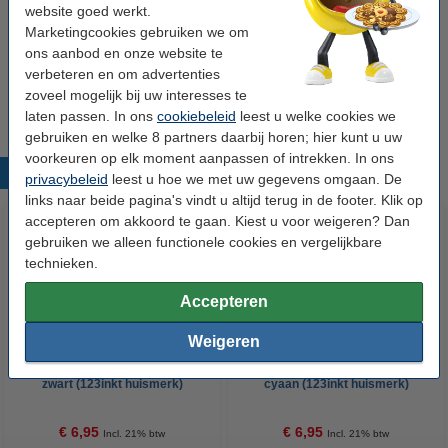
website goed werkt.
€ 27,00
Marketingcookies gebruiken we om
ons aanbod en onze website te
Tip
verbeteren en om advertenties
Wij adviseren u om deze inkttank i.p.v. de originele inkttank te
zoveel mogelijk bij uw interesses te
nemen.
laten passen. In ons
cookiebeleid
leest u welke cookies we
gebruiken en welke 8 partners daarbij horen; hier kunt u uw
voorkeuren op elk moment aanpassen of intrekken. In ons
Populaire producten
privacybeleid
leest u hoe we met uw gegevens omgaan. De
links naar beide pagina's vindt u altijd terug in de footer. Klik op
accepteren om akkoord te gaan. Kiest u voor weigeren? Dan
gebruiken we alleen functionele cookies en vergelijkbare
technieken.
Accepteren
Weigeren
Epson 664 (T6641) inktfles
Epson 664 (T6642) inktfles
zwart (123inkt huismerk)
cyaan (123inkt huismerk)
€ 6,95
€ 6,95
Incl. 21% btw
Incl. 21% btw