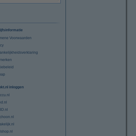
ijfsinformatie
mene Voorwaarden
acy
ankelijkheidsverklaring
merken
iebeleid
map
nkt.nl inloggen
ccu.nl
ed.nl
3D.nl
choon.nl
kelijk.nl
lshop.nl