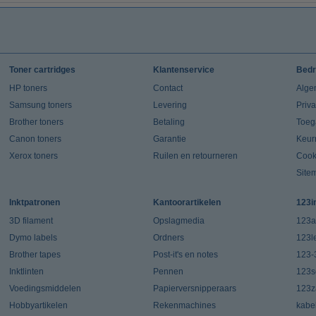
Toner cartridges
Klantenservice
Bedr
HP toners
Contact
Alge
Samsung toners
Levering
Priv
Brother toners
Betaling
Toeg
Canon toners
Garantie
Keur
Xerox toners
Ruilen en retourneren
Cook
Site
Inktpatronen
Kantoorartikelen
123i
3D filament
Opslagmedia
123a
Dymo labels
Ordners
123l
Brother tapes
Post-it's en notes
123-
Inktlinten
Pennen
123s
Voedingsmiddelen
Papierversnipperaars
123za
Hobbyartikelen
Rekenmachines
kabe