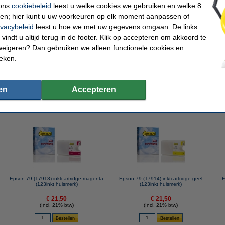
 ons
cookiebeleid
leest u welke cookies we gebruiken en welke 8
ren; hier kunt u uw voorkeuren op elk moment aanpassen of
79 serie zwart + 3 kleuren (123inkt huismerk)
ivacybeleid
leest u hoe we met uw gegevens omgaan. De links
vindt u altijd terug in de footer. Klik op accepteren om akkoord te
weigeren? Dan gebruiken we alleen functionele cookies en
ieken.
.p.v. de originele cartridge te nemen.
en
Accepteren
 dit artikel ook besteld hebben
Epson 79 (T7913) inktcartridge magenta
Epson 79 (T7914) inktcartridge geel
E
(123inkt huismerk)
(123inkt huismerk)
€ 21,50
€ 21,50
(Incl. 21% btw)
(Incl. 21% btw)