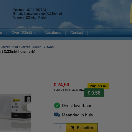
Telefoon: 0294-787123
E-mail:
klantenservice@123inkt.nl
Vragen:
123inkt.nl/help
te
Over 123inkt.nl
Vacatures
Contact
 nummer
Kort nummer
Epson 79 zwart
rt (123inkt huismerk)
€ 24,50
Prijs per ml
€ 20,25 excl. 21% btw
€ 0,58
Direct leverbaar
Maandag in huis
Bestellen