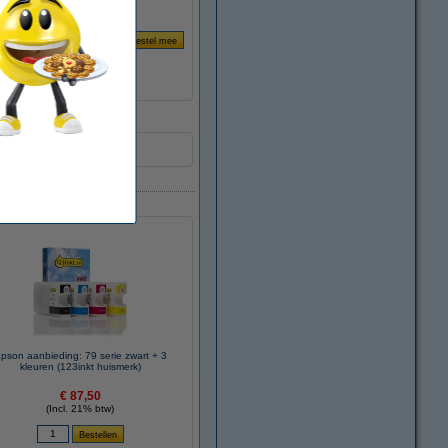
pson aanbieding: 79 serie zwart + 3
kleuren (123inkt huismerk)
€ 87,50
(Incl. 21% btw)