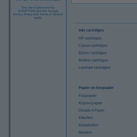
This site is protected by
reCAPTCHA and the Google
Privacy Policy
and
Terms of Service
apply.
Inkt cartridges
HP cartridges
Canon cartridges
Epson cartridges
Brother cartridges
Lexmark cartridges
Papier en fotopapier
Fotopapier
Kopieerpapier
Double A Paper
Etiketten
Kassarollen
Markers