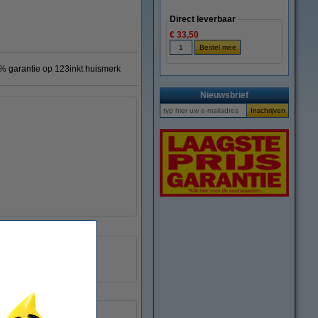
Direct leverbaar
€ 33,50
% garantie op 123inkt huismerk
Nieuwsbrief
123inkt
026645
C13T79114010