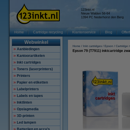
123inkt.nl
Nieuw Walden 56-64
1394 PC Nederhorst den Berg
Home
Cartridge recycling
Klantenservice
Blog
Offer
Webwinkel
Home
Inkt cartridges
Epson
Cartridge
Aanbiedingen
Epson 79 (T7911) inktcartridge zwa
Kantoorartikelen
Inkt cartridges
Toners (laserprinters)
Printers
Papier en etiketten
Labelprinters
Labels en tapes
Inktlinten
Opslagmedia
3D-printen
Led lampen
Batterijen en accu's