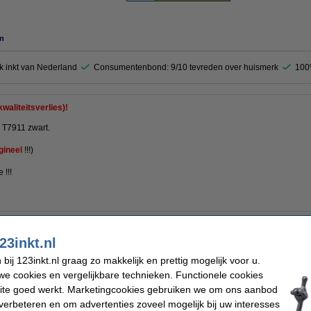
n
k inkt van Nederland
Consumentenbond: 9/10 tevreden over huismerk
100
waliteitsverlies)!
 T7911 zwart.
gineel
!!!)
 !!!
23inkt.nl
Merk:
 cartridge
Ons artikelnr:
ij 123inkt.nl graag zo makkelijk en prettig mogelijk voor u.
Nummer:
e cookies en vergelijkbare technieken. Functionele cookies
ite goed werkt. Marketingcookies gebruiken we om ons aanbod
verbeteren en om advertenties zoveel mogelijk bij uw interesses