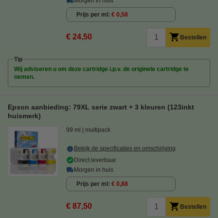
Morgen in huis
Prijs per ml
€ 0,58
€ 24,50
Bestellen
Tip
Wij adviseren u om deze cartridge i.p.v. de originele cartridge te
nemen.
Epson aanbieding: 79XL serie zwart + 3 kleuren (123inkt
huismerk)
99 ml
multipack
Bekijk de specificaties en omschrijving
Direct leverbaar
Morgen in huis
Prijs per ml
€ 0,88
€ 87,50
Bestellen