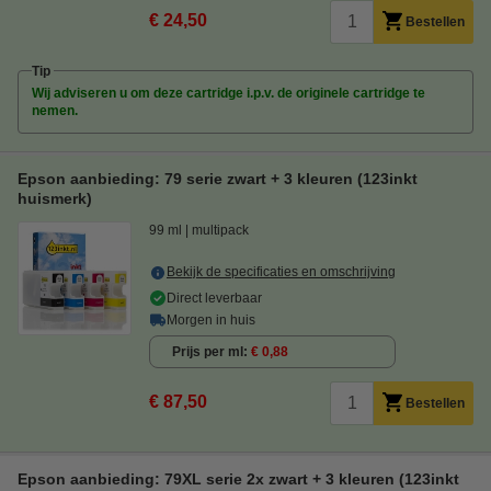
€ 24,50
Bestellen
Tip
Wij adviseren u om deze cartridge i.p.v. de originele cartridge te
nemen.
Epson aanbieding: 79 serie zwart + 3 kleuren (123inkt
huismerk)
99 ml
multipack
Bekijk de specificaties en omschrijving
Direct leverbaar
Morgen in huis
Prijs per ml
€ 0,88
€ 87,50
Bestellen
Epson aanbieding: 79XL serie 2x zwart + 3 kleuren (123inkt