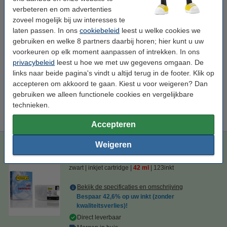
€ 42,50
Bestellen
verbeteren en om advertenties
zoveel mogelijk bij uw interesses te
laten passen. In ons
cookiebeleid
leest u welke cookies we
Bespaar
42,6%
op uw inkt (zonder kwaliteitsverlies)!
gebruiken en welke 8 partners daarbij horen; hier kunt u uw
Bespaar op uw afdrukkosten. Én met
0,2 ml meer
inhoud.
voorkeuren op elk moment aanpassen of intrekken. In ons
Epson 79XL (T7901) inktcartridge zwart hoge capaciteit
privacybeleid
leest u hoe we met uw gegevens omgaan. De
(123inkt huismerk)
links naar beide pagina's vindt u altijd terug in de footer. Klik op
€ 24,50
accepteren om akkoord te gaan. Kiest u voor weigeren? Dan
gebruiken we alleen functionele cookies en vergelijkbare
Tip
technieken.
Wij adviseren u om i.p.v. deze cartridge het 123inkt huismerk te
nemen.
Accepteren
Epson 79XL (T7901) inktcartridge zwart hoge capaciteit
Weigeren
(123inkt huismerk)
zwart
inkjet cartridge
42 ml
123inkt
Bekijk de specificaties en omschrijving
Bespaar
42,6%
op uw inkt (zonder
kwaliteitsverlies)!
Direct leverbaar