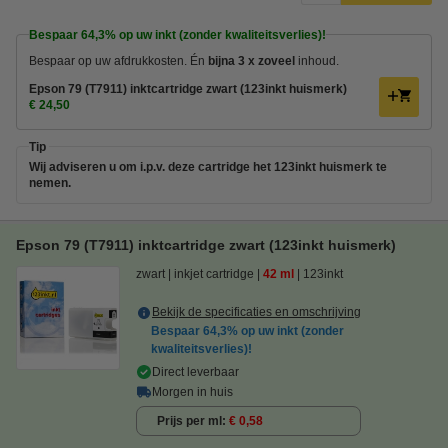
Bespaar
64,3%
op uw inkt (zonder kwaliteitsverlies)!
Bespaar op uw afdrukkosten. Én
bijna 3 x zoveel
inhoud.
Epson 79 (T7911) inktcartridge zwart (123inkt huismerk)
€ 24,50
Tip
Wij adviseren u om i.p.v. deze cartridge het 123inkt huismerk te
nemen.
Epson 79 (T7911) inktcartridge zwart (123inkt huismerk)
zwart
inkjet cartridge
42 ml
123inkt
Bekijk de specificaties en omschrijving
Bespaar
64,3%
op uw inkt (zonder
kwaliteitsverlies)!
Direct leverbaar
Morgen in huis
Prijs per ml
€ 0,58