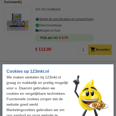
huismerk)
141 ml
multipack
Bekijk de specificaties en omschrijving
Direct leverbaar
Morgen in huis
Prijs per ml
€ 0,79
€ 112,00
Bestellen
Epson 79XL (T7901) inktcartridge zwart hoge capaciteit
Cookies op 123inkt.nl
(origineel)
We maken winkelen bij 123inkt.nl
zwart
inkjet cartridge
41,8 ml
± 2.600 pagina's
graag zo makkelijk en prettig mogelijk
voor u. Daarom gebruiken we
Bekijk de specificaties en omschrijving
cookies en vergelijkbare technieken.
Direct leverbaar
Functionele cookies zorgen dat de
Morgen in huis
website goed werkt.
Prijs per ml
€ 1,02
Marketingcookies gebruiken we om
ons aanbod en onze website te