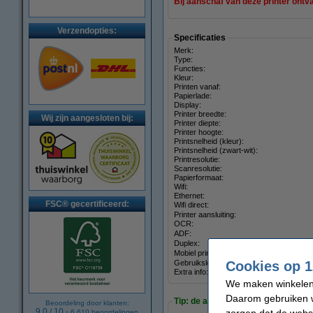
Bij aanschaf van deze printer ontva
Verzendopties:
Specificaties
Merk:
Type:
Functies:
Kleur:
Printen vanaf:
Papierlade:
Display:
Printer breedte:
Wij zijn aangesloten bij:
Printer diepte:
Printer hoogte:
Printsnelheid (kleur):
Printsnelheid (zwart-wit):
Printresolutie:
Scanresolutie:
Papierformaat:
Wifi:
Ethernet:
FSC® gecertificeerd:
Wifi direct:
Printer aansluiting:
OCR:
ADF:
Duplex:
Mobiel printen:
Cookies op 1
Gebruikslocatie:
Extra info:
We maken winkelen b
Daarom gebruiken w
Tip: de actie geldt alleen met dit 
Beoordeling door klanten:
9.0
/
10
-
zorgen dat de webs
6.610
beoordelingen