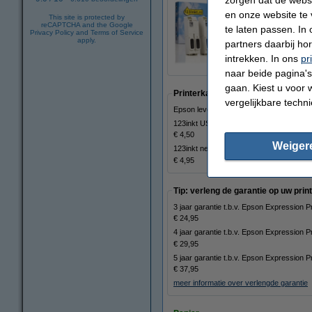
en onze website te 
This site is protected by
reCAPTCHA and the Google
te laten passen. In
Epson 33XL (T3357)
Privacy Policy
and
Terms of Service
€ 74,50
apply.
partners daarbij ho
intrekken. In ons
pr
naar beide pagina's 
gaan. Kiest u voor 
Printerkabels
vergelijkbare techn
Epson levert GEEN USB-kabel en netwe
123inkt USB printerkabel zwart (2 meter)
€ 4,50
Weiger
123inkt netwerkkabel Cat6 U/UTP grijs (
€ 4,95
Tip: verleng de garantie op uw print
3 jaar garantie t.b.v. Epson Expression
€ 24,95
4 jaar garantie t.b.v. Epson Expressio
€ 29,95
5 jaar garantie t.b.v. Epson Expression
€ 37,95
meer informatie over verlengde garantie