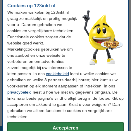
Cookies op 123inkt.nl
Winstpakker!
We maken winkelen bij 123inkt.nl
Aanbieding: 3x 123inkt suikersticks (500 stuks)
graag zo makkelijk en prettig mogelijk
€ 28,50
voor u. Daarom gebruiken we
Aanbieding: 6x 123inkt suikersticks (500 stuks)
cookies en vergelijkbare technieken.
€ 53,50
Functionele cookies zorgen dat de
website goed werkt.
Combi deal: 123inkt creamersticks (500 stuks) + 123inkt
suikersticks (500 stuks)
Marketingcookies gebruiken we om
€ 23,95
ons aanbod en onze website te
verbeteren en om advertenties
Tip: meebestellen
zoveel mogelijk bij uw interesses te
123inkt houten roerstaafjes 110 mm (2000 stuks) FSC®
laten passen. In ons
cookiebeleid
leest u welke cookies we
100%
gebruiken en welke 8 partners daarbij horen; hier kunt u uw
€ 6,95
voorkeuren op elk moment aanpassen of intrekken. In ons
123inkt creamersticks (500 stuks)
privacybeleid
leest u hoe we met uw gegevens omgaan. De
€ 13,95
links naar beide pagina's vindt u altijd terug in de footer. Klik op
Euro Cream koffiemelk cups (200 stuks)
accepteren om akkoord te gaan. Kiest u voor weigeren? Dan
€ 11,95
gebruiken we alleen functionele cookies en vergelijkbare
technieken.
Accepteren
Populaire producten