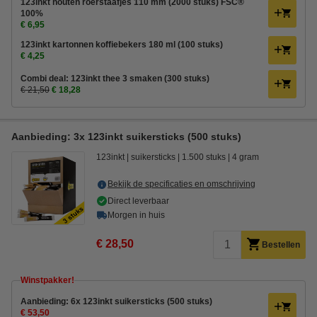
123inkt houten roerstaafjes 110 mm (2000 stuks) FSC®
100%
€ 6,95
123inkt kartonnen koffiebekers 180 ml (100 stuks)
€ 4,25
Combi deal: 123inkt thee 3 smaken (300 stuks)
€ 21,50
€ 18,28
Aanbieding: 3x 123inkt suikersticks (500 stuks)
123inkt
suikersticks
1.500 stuks
4 gram
Bekijk de specificaties en omschrijving
Direct leverbaar
Morgen in huis
€ 28,50
Bestellen
Winstpakker!
Aanbieding: 6x 123inkt suikersticks (500 stuks)
€ 53,50