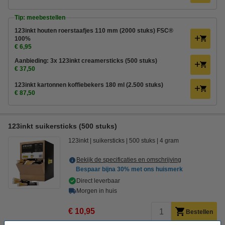
Tip: meebestellen
123inkt houten roerstaafjes 110 mm (2000 stuks) FSC®
100%
€ 6,95
Aanbieding: 3x 123inkt creamersticks (500 stuks)
€ 37,50
123inkt kartonnen koffiebekers 180 ml (2.500 stuks)
€ 87,50
123inkt suikersticks (500 stuks)
123inkt
suikersticks
500 stuks
4 gram
Bekijk de specificaties en omschrijving
Bespaar bijna
30%
met ons huismerk
Direct leverbaar
Morgen in huis
€ 10,95
Bestellen