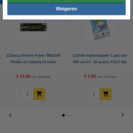
Weigeren
123accu Xtreme Power MN1500
123inkt kopieerpapier 1 pak van
Penlite AA batterij 24 stuks
500 vel A4 - 80 grams FSC® Mix
Credit
€ 14,95
€ 7,25
Incl. 21% btw
Incl. 21% btw