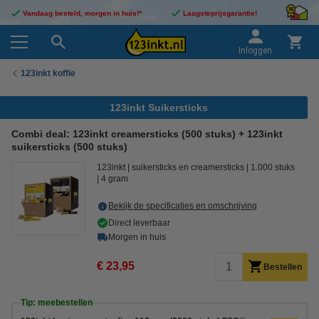
Vandaag besteld, morgen in huis!*
Laagsteprijsgarantie!
Inloggen
123inkt koffie
123inkt Suikersticks
Combi deal: 123inkt creamersticks (500 stuks) + 123inkt
suikersticks (500 stuks)
123inkt
suikersticks en creamersticks
1.000 stuks
4 gram
Bekijk de specificaties en omschrijving
Direct leverbaar
Morgen in huis
€ 23,95
Bestellen
Tip: meebestellen