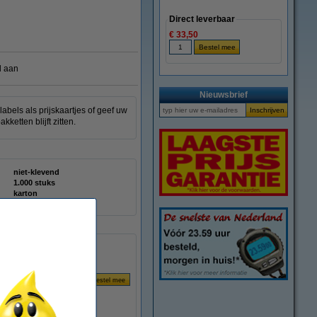
Direct leverbaar
€ 33,50
l aan
Nieuwsbrief
abels als prijskaartjes of geef uw
ketten blijft zitten.
niet-klevend
1.000 stuks
karton
226900