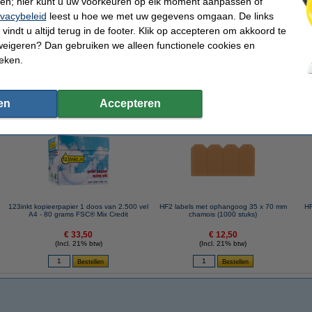
ren; hier kunt u uw voorkeuren op elk moment aanpassen of
ivacybeleid
leest u hoe we met uw gegevens omgaan. De links
vindt u altijd terug in de footer. Klik op accepteren om akkoord te
0 m)
weigeren? Dan gebruiken we alleen functionele cookies en
ieken.
en
Accepteren
 dit artikel ook besteld hebben
123inkt kopieerpapier 1 doos van 2.500 vel
HF2 labels met ophangoog 35 x 70 mm
HF
A4 - 80 grams FSC® Mix Credit
chamois (1000 stuks)
€ 33,50
€ 12,50
(Incl. 21% btw)
(Incl. 21% btw)