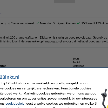
n
aar op rij 'Beste webwinkel'
Meer dan 5 miljoen klanten
95% raadt 123inkt.n
liteit 200 grams kraftkarton. Dit karton is stevig en goed recyclebaar. Gebruik de l
nishing touch! Het versterkte ophangoog zorgt ervoor dat het label goed aan uw pak
Soort:
Aantal:
karton
Materiaal:
5 x 50 mm (LxB)
Ons artikelnr:
23inkt.nl
ij 123inkt.nl graag zo makkelijk en prettig mogelijk voor u.
e cookies en vergelijkbare technieken. Functionele cookies
ite goed werkt. Marketingcookies gebruiken we om ons aanbod
stape transparant 50 mm x 66 m (3 rollen)
verbeteren en om advertenties zoveel mogelijk bij uw interesses
 ons
cookiebeleid
leest u welke cookies we gebruiken en welke 8