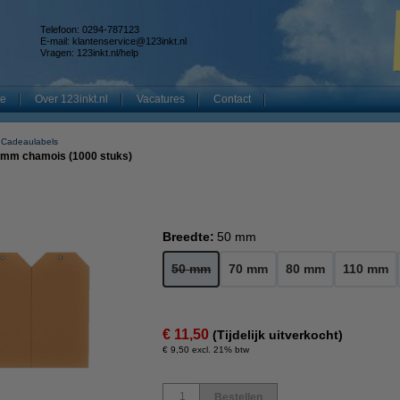
Telefoon: 0294-787123
E-mail:
klantenservice@123inkt.nl
Vragen:
123inkt.nl/help
te
Over 123inkt.nl
Vacatures
Contact
Cadeaulabels
 mm chamois (1000 stuks)
Breedte:
50 mm
50 mm
70 mm
80 mm
110 mm
€ 11,50
(Tijdelijk uitverkocht)
€ 9,50 excl. 21% btw
Bestellen