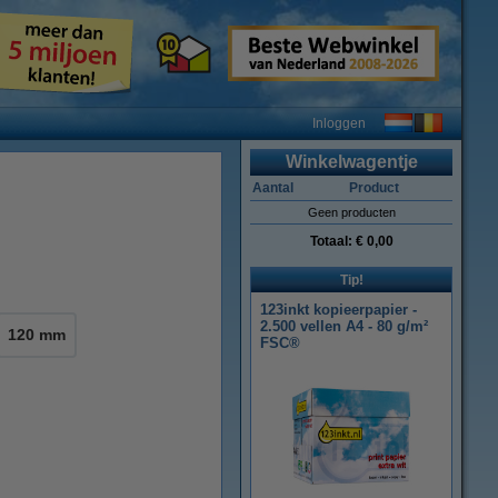
Inloggen
Winkelwagentje
Aantal
Product
Geen producten
Totaal:
€ 0,00
Tip!
123inkt kopieerpapier -
2.500 vellen A4 - 80 g/m²
120 mm
FSC®