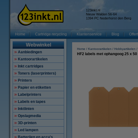
123inkt.nl
Nieuw Walden 56-64
1394 PC Nederhorst den Berg
Home
Cartridge recycling
Klantenservice
Blog
Offer
Webwinkel
Home
Kantoorartikelen
Hobbyartikelen
Aanbiedingen
HF2 labels met ophangoog 25 x 50
Kantoorartikelen
Inkt cartridges
Toners (laserprinters)
Printers
Papier en etiketten
Labelprinters
Labels en tapes
Inktlinten
Opslagmedia
3D-printen
Led lampen
Batterijen en accu's