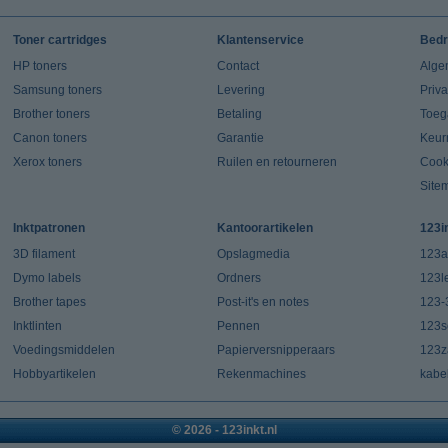
Toner cartridges
Klantenservice
Bedr
HP toners
Contact
Alge
Samsung toners
Levering
Priv
Brother toners
Betaling
Toeg
Canon toners
Garantie
Keur
Xerox toners
Ruilen en retourneren
Cook
Site
Inktpatronen
Kantoorartikelen
123i
3D filament
Opslagmedia
123a
Dymo labels
Ordners
123l
Brother tapes
Post-it's en notes
123-
Inktlinten
Pennen
123s
Voedingsmiddelen
Papierversnipperaars
123za
Hobbyartikelen
Rekenmachines
kabe
© 2026 - 123inkt.nl