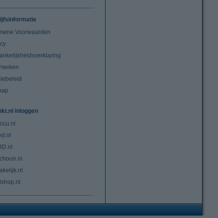
ijfsinformatie
mene Voorwaarden
acy
ankelijkheidsverklaring
merken
iebeleid
map
nkt.nl inloggen
ccu.nl
ed.nl
3D.nl
choon.nl
kelijk.nl
lshop.nl