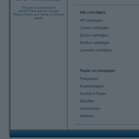
This site is protected by
reCAPTCHA and the Google
Inkt cartridges
Privacy Policy
and
Terms of Service
apply.
HP cartridges
Canon cartridges
Epson cartridges
Brother cartridges
Lexmark cartridges
Papier en fotopapier
Fotopapier
Kopieerpapier
Double A Paper
Etiketten
Kassarollen
Markers