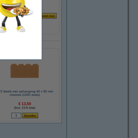
2 labels met ophangoog 40 x 80 mm
chamois (1000 stuks)
€ 13,50
(Incl. 21% btw)