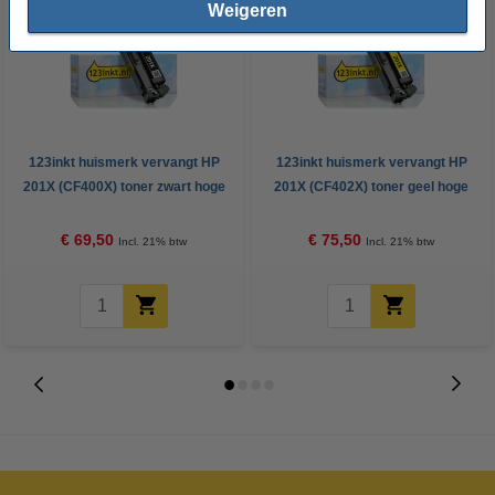
Weigeren
123inkt huismerk vervangt HP
123inkt huismerk vervangt HP
201X (CF400X) toner zwart hoge
201X (CF402X) toner geel hoge
capaciteit
capaciteit
€ 69,50
€ 75,50
Incl. 21% btw
Incl. 21% btw