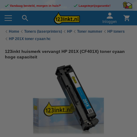
Vandaag besteld, morgen in huis!*
Laagsteprijsgarantie!
Inloggen
Home
Toners (laserprinters)
HP
Toner nummer
HP toners
HP 201X toner cyaan hc
123inkt huismerk vervangt HP 201X (CF401X) toner cyaan
hoge capaciteit