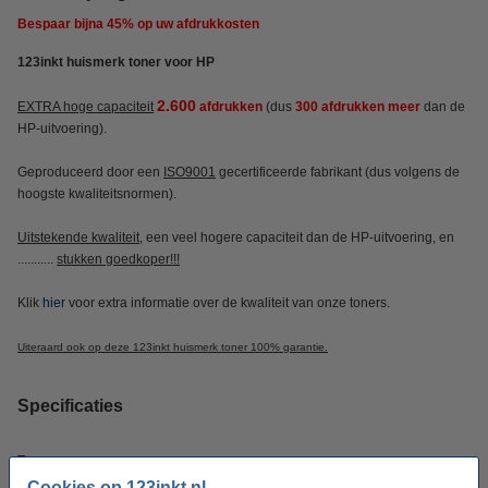
Bespaar bijna
45%
op uw afdrukkosten
123inkt huismerk toner voor HP
2.600
EXTRA hoge capaciteit
afdrukken
(dus
300 afdrukken meer
dan de
HP-uitvoering).
Geproduceerd door een
ISO9001
gecertificeerde fabrikant (dus volgens de
hoogste kwaliteitsnormen).
Uitstekende kwaliteit
, een veel hogere capaciteit dan de HP-uitvoering, en
...........
stukken goedkoper!!!
Klik
hier
voor extra informatie over de kwaliteit van onze toners.
Uiteraard ook op deze 123inkt huismerk toner 100% garantie.
Specificaties
Type:
toner
Cookies op 123inkt.nl