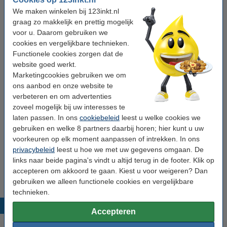
Kleur:
cyaan
We maken winkelen bij 123inkt.nl
aantal pagina's:
± 2.600 pagina's
graag zo makkelijk en prettig mogelijk
voor u. Daarom gebruiken we
Merk:
123inkt
cookies en vergelijkbare technieken.
Functionele cookies zorgen dat de
Ons artikelnr:
054861
website goed werkt.
Nummer:
CF401X
Marketingcookies gebruiken we om
ons aanbod en onze website te
verbeteren en om advertenties
Tip: papier meebestellen
zoveel mogelijk bij uw interesses te
laten passen. In ons
123inkt kopieerpapier 1 doos van 2.500 vel A4 -
cookiebeleid
leest u welke cookies we
80 grams FSC® Mix Credit
gebruiken en welke 8 partners daarbij horen; hier kunt u uw
€ 33,50
voorkeuren op elk moment aanpassen of intrekken. In ons
privacybeleid
leest u hoe we met uw gegevens omgaan. De
Tip
links naar beide pagina's vindt u altijd terug in de footer. Klik op
Wij adviseren u om deze toner i.p.v. de originele toner te nemen.
accepteren om akkoord te gaan. Kiest u voor weigeren? Dan
gebruiken we alleen functionele cookies en vergelijkbare
technieken.
Populaire producten
Accepteren