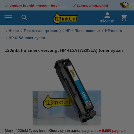
Vandaag besteld, morgen in huis!*
Laagsteprijsgarantie!
Inloggen
Home
Toners (laserprinters)
HP
Toner nummer
HP toners
HP 415A toner cyaan
123inkt huismerk vervangt HP 415A (W2031A) toner cyaan
Merk:
123inkt
Type:
toner
Kleur:
cyaan
aantal pagina's:
± 6.000 pagina's