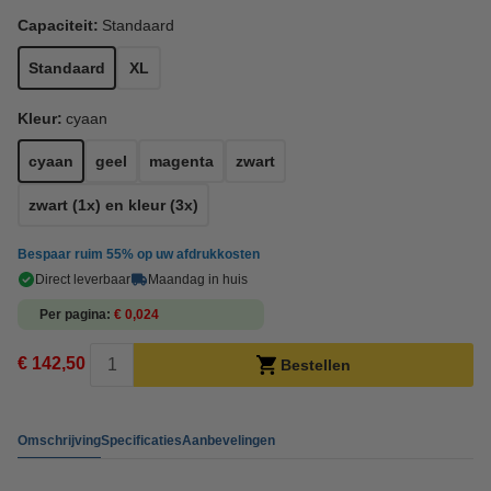
Capaciteit:
Standaard
Standaard
XL
Kleur:
cyaan
cyaan
geel
magenta
zwart
zwart (1x) en kleur (3x)
Bespaar ruim
55%
op uw afdrukkosten
Direct leverbaar
Maandag in huis
Per pagina
€ 0,024
€ 142,50
Bestellen
Omschrijving
Specificaties
Aanbevelingen