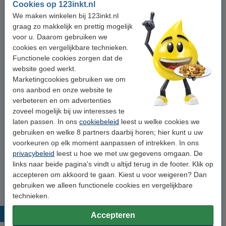
Cookies op 123inkt.nl
Type:
toner
We maken winkelen bij 123inkt.nl
Kleur:
cyaan
graag zo makkelijk en prettig mogelijk
voor u. Daarom gebruiken we
aantal pagina's:
± 6.000 pagina's
cookies en vergelijkbare technieken.
Ons artikelnr:
055439
Functionele cookies zorgen dat de
website goed werkt.
Nummer:
W2031A
Marketingcookies gebruiken we om
ons aanbod en onze website te
verbeteren en om advertenties
Tip: papier meebestellen
zoveel mogelijk bij uw interesses te
123inkt kopieerpapier 1 doos van 2.500 vel A4 -
laten passen. In ons
cookiebeleid
leest u welke cookies we
80 grams FSC® Mix Credit
gebruiken en welke 8 partners daarbij horen; hier kunt u uw
€ 33,50
voorkeuren op elk moment aanpassen of intrekken. In ons
privacybeleid
leest u hoe we met uw gegevens omgaan. De
Tip
links naar beide pagina's vindt u altijd terug in de footer. Klik op
Wij adviseren u deze toner (het 123inkt huismerk) te nemen i.p.v. de
accepteren om akkoord te gaan. Kiest u voor weigeren? Dan
HP-uitvoering.
gebruiken we alleen functionele cookies en vergelijkbare
technieken.
Populaire producten
Accepteren