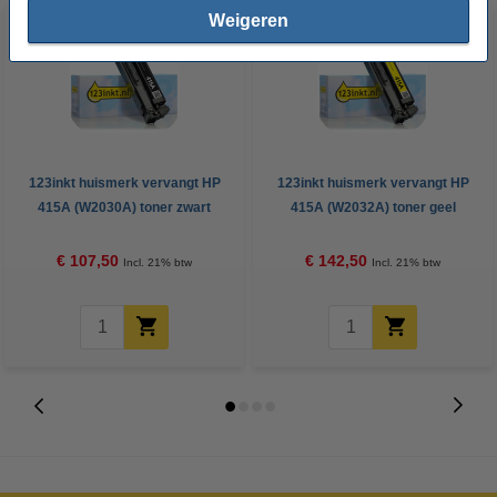
Weigeren
123inkt huismerk vervangt HP
123inkt huismerk vervangt HP
415A (W2030A) toner zwart
415A (W2032A) toner geel
€ 107,50
€ 142,50
Incl. 21% btw
Incl. 21% btw