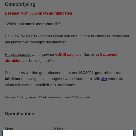
Omschrijving
Bespaar ruim
55%
op uw afdrukkosten
123inkt huismerk toner voor HP
De HP 415A (W2031A) toner cyaan van ons 123inkt huismerk is ideaal voor
het printen van zakelijke documenten.
6.000
Hoge capaciteit
van ongeveer
pagina's
(dus bijna
3 x zoveel
afdrukken
als het origineel!!!)
Onze toners worden geproduceerd door een
ISO9001-gecertificeerde
fabrikant
(dus volgens de hoogste kwaliteitsnormen). Klik
hier
voor extra
informatie over de kwaliteit van onze toners.
Uiteraard ook op deze 123inkt huismerk toner 100% garantie.
Specificaties
Merk:
123inkt