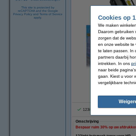
This site is protected by
reCAPTCHA and the Google
Privacy Policy
and
Terms of Service
Cookies op 1
apply.
We maken winkelen b
Daarom gebruiken w
zorgen dat de webs
en onze website te 
te laten passen. In
partners daarbij ho
intrekken. In ons
pr
naar beide pagina's 
vergrote
gaan. Kiest u voor 
vergelijkbare techn
Weiger
123inkt de populairste huismer
Omschrijving
Bespaar ruim
30%
op uw afdrukko