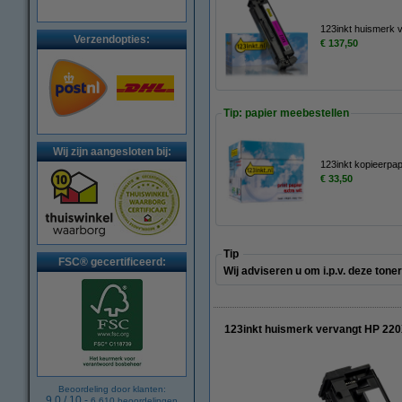
123inkt huismerk 
Verzendopties:
€ 137,50
Tip: papier meebestellen
Wij zijn aangesloten bij:
123inkt kopieerpa
€ 33,50
Tip
FSC® gecertificeerd:
Wij adviseren u om i.p.v. deze ton
123inkt huismerk vervangt HP 220
Beoordeling door klanten:
9.0
/
10
-
6.610
beoordelingen