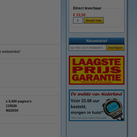
Direct leverbaar
€ 33,50
Nieuwsbrief
te webwinkel'
± 5.500 pagina's
133026
W2203X