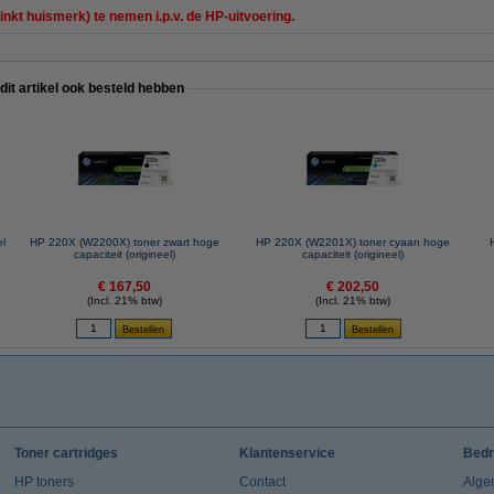
inkt huismerk) te nemen i.p.v. de HP-uitvoering.
 dit artikel ook besteld hebben
el
HP 220X (W2200X) toner zwart hoge
HP 220X (W2201X) toner cyaan hoge
capaciteit (origineel)
capaciteit (origineel)
€ 167,50
€ 202,50
(Incl. 21% btw)
(Incl. 21% btw)
Toner cartridges
Klantenservice
Bedr
HP toners
Contact
Alge