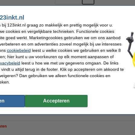
23inkt.nl
Kleur:
magenta
ij 123inkt.nl graag zo makkelijk en prettig mogelijk voor u.
cyaan
geel
magenta
zwart
z
e cookies en vergelijkbare technieken. Functionele cookies
ite goed werkt. Marketingcookies gebruiken we om ons aanbod
verbeteren en om advertenties zoveel mogelijk bij uw interesses
€ 137,50
 ons
cookiebeleid
leest u welke cookies we gebruiken en welke 8
Per pagina
€ 113,64 excl. 21% btw
ren; hier kunt u uw voorkeuren op elk moment aanpassen of
€ 0,025
ivacybeleid
leest u hoe we met uw gegevens omgaan. De links
vindt u altijd terug in de footer. Klik op accepteren om akkoord te
Direct leverbaar
n
weigeren? Dan gebruiken we alleen functionele cookies en
Morgen in huis
ieken.
Bestellen
en
Accepteren
ktoners van Nederland
Consumentenbond: 9/10 tevreden over huismerk
10
sten