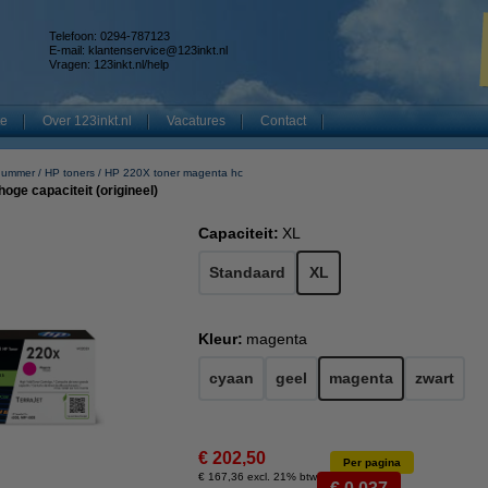
Telefoon: 0294-787123
E-mail:
klantenservice@123inkt.nl
Vragen:
123inkt.nl/help
te
Over 123inkt.nl
Vacatures
Contact
nummer
HP toners
HP 220X toner magenta hc
ge capaciteit (origineel)
Capaciteit:
XL
Standaard
XL
Kleur:
magenta
cyaan
geel
magenta
zwart
€ 202,50
Per pagina
€ 167,36 excl. 21% btw