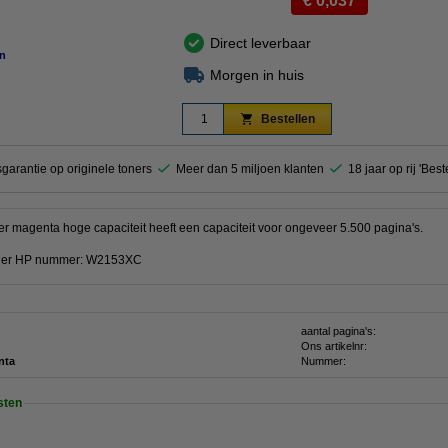
€ 0,037
Direct leverbaar
n
Morgen in huis
Bestellen
garantie op originele toners
Meer dan 5 miljoen klanten
18 jaar op rij 'Bes
 magenta hoge capaciteit heeft een capaciteit voor ongeveer 5.500 pagina's.
onder HP nummer: W2153XC
aantal pagina's:
Ons artikelnr:
nta
Nummer:
sten