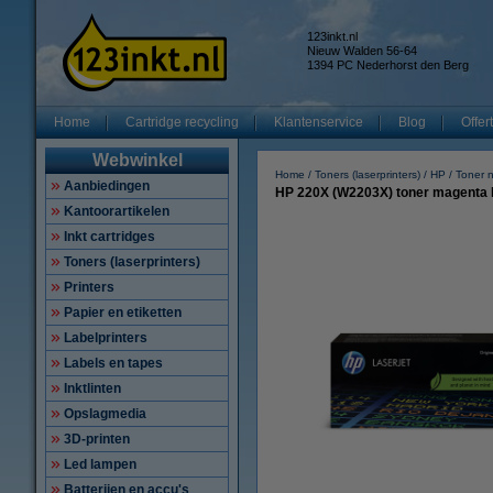
123inkt.nl
Nieuw Walden 56-64
1394 PC Nederhorst den Berg
Home
Cartridge recycling
Klantenservice
Blog
Offer
Webwinkel
Home
Toners (laserprinters)
HP
Toner 
Aanbiedingen
HP 220X (W2203X) toner magenta ho
Kantoorartikelen
Inkt cartridges
Toners (laserprinters)
Printers
Papier en etiketten
Labelprinters
Labels en tapes
Inktlinten
Opslagmedia
3D-printen
Led lampen
Batterijen en accu's