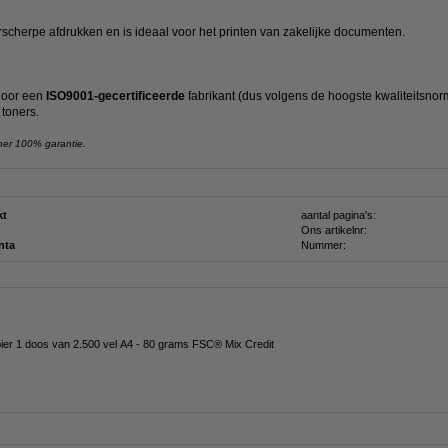
cherpe afdrukken en is ideaal voor het printen van zakelijke documenten.
door een
ISO9001-gecertificeerde
fabrikant (dus volgens de hoogste kwaliteitsnor
 toners.
ner 100% garantie.
kt
aantal pagina's:
Ons artikelnr:
nta
Nummer:
pier 1 doos van 2.500 vel A4 - 80 grams FSC® Mix Credit