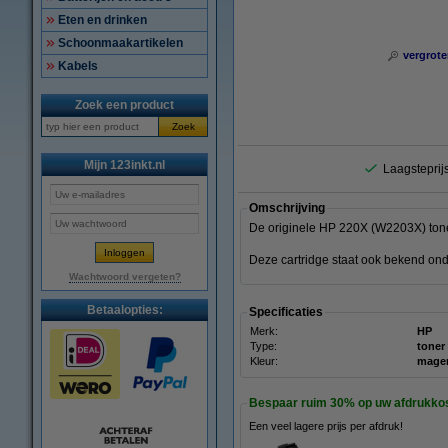
Eten en drinken
Schoonmaakartikelen
vergrote
Kabels
Zoek een product
Zoek
Mijn 123inkt.nl
Laagsteprijs
Omschrijving
De originele HP 220X (W2203X) toner
Deze cartridge staat ook bekend 
Wachtwoord vergeten?
Betaalopties:
Specificaties
Merk:
HP
Type:
toner
Kleur:
mage
Bespaar ruim
30%
op uw afdrukko
Een veel lagere prijs per afdruk!