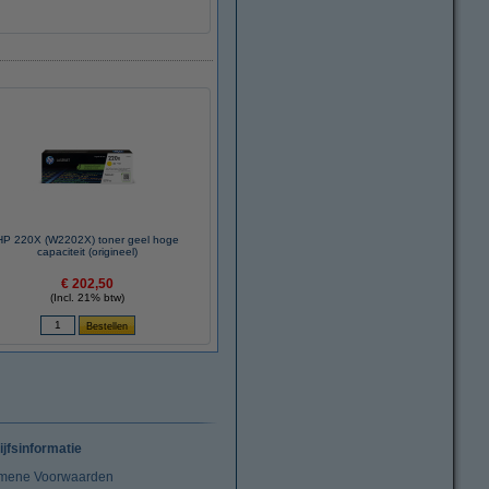
HP 220X (W2202X) toner geel hoge
capaciteit (origineel)
€ 202,50
(Incl. 21% btw)
ijfsinformatie
mene Voorwaarden