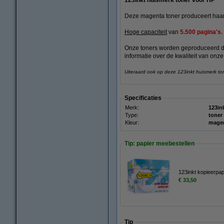
123inkt huismerk toner voor HP
Deze magenta toner produceert haars
Hoge capaciteit
van
5.500 pagina's.
Onze toners worden geproduceerd 
informatie over de kwaliteit van onze
Uiteraard ook op deze 123inkt huismerk to
Specificaties
Merk:
123in
Type:
toner
Kleur:
mage
Tip: papier meebestellen
123inkt kopieerpa
€ 33,50
Tip