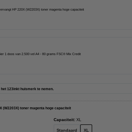
vervangt HP 220X (W2203X) toner magenta hoge capaciteit
pier 1 doos van 2.500 vel A4 - 80 grams FSC® Mix Credit
er het 123inkt huismerk te nemen.
X (W2203X) toner magenta hoge capaciteit
Capaciteit:
XL
Standaard
XL