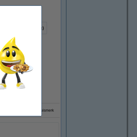
wart (1x) en kleur (3x)
0% garantie op 123inkt huismerk