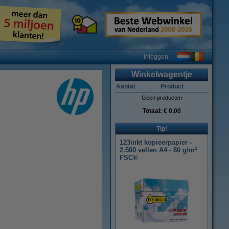
Inloggen
Winkelwagentje
Aantal
Product
Geen producten
Totaal:
€ 0,00
Tip!
123inkt kopieerpapier -
2.500 vellen A4 - 80 g/m²
FSC®