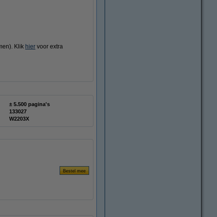
men). Klik
hier
voor extra
± 5.500 pagina's
133027
W2203X