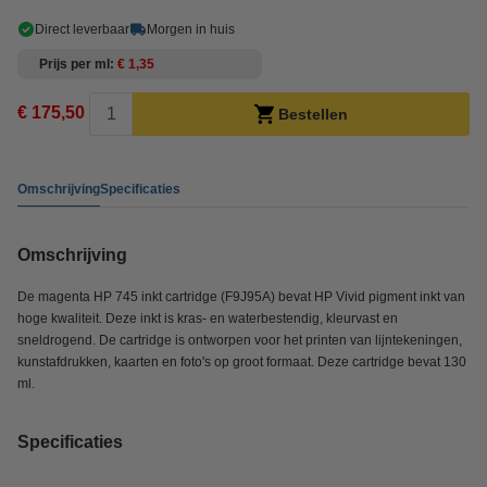
Direct leverbaar
Morgen in huis
Prijs per ml
€ 1,35
€ 175,50
Bestellen
Omschrijving
Specificaties
Omschrijving
De magenta HP 745 inkt cartridge (F9J95A) bevat HP Vivid pigment inkt van
hoge kwaliteit. Deze inkt is kras- en waterbestendig, kleurvast en
sneldrogend. De cartridge is ontworpen voor het printen van lijntekeningen,
kunstafdrukken, kaarten en foto's op groot formaat. Deze cartridge bevat 130
ml.
Specificaties