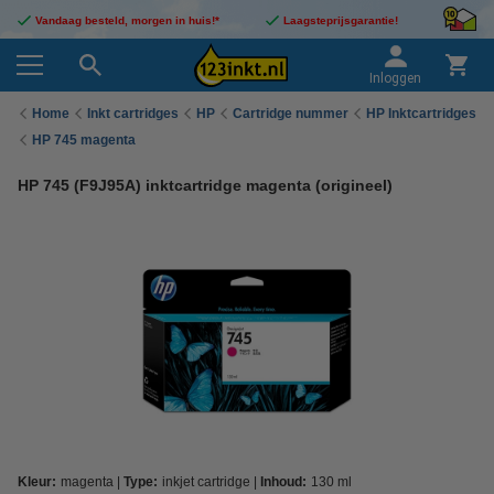
Vandaag besteld, morgen in huis!*
Laagsteprijsgarantie!
Inloggen
Home
Inkt cartridges
HP
Cartridge nummer
HP Inktcartridges
HP 745 magenta
HP 745 (F9J95A) inktcartridge magenta (origineel)
Kleur:
magenta
Type:
inkjet cartridge
Inhoud:
130 ml