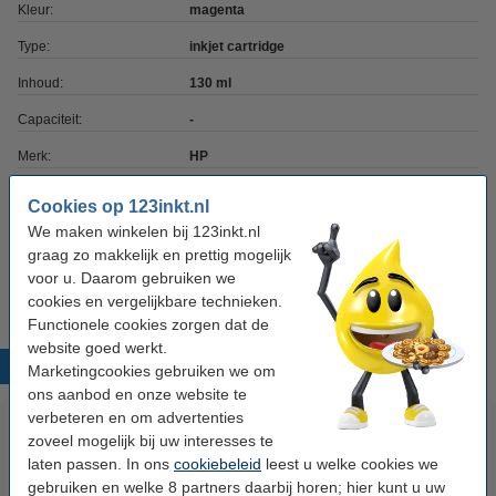
Kleur:
magenta
Type:
inkjet cartridge
Inhoud:
130 ml
Capaciteit:
-
Merk:
HP
EAN-code:
0725184104589
Cookies op 123inkt.nl
Ons artikelnr:
055086
We maken winkelen bij 123inkt.nl
graag zo makkelijk en prettig mogelijk
Nummer:
F9J95A
voor u. Daarom gebruiken we
cookies en vergelijkbare technieken.
Functionele cookies zorgen dat de
website goed werkt.
Populaire producten
Marketingcookies gebruiken we om
ons aanbod en onze website te
verbeteren en om advertenties
zoveel mogelijk bij uw interesses te
laten passen. In ons
cookiebeleid
leest u welke cookies we
gebruiken en welke 8 partners daarbij horen; hier kunt u uw