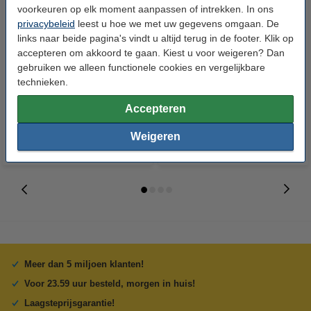
voorkeuren op elk moment aanpassen of intrekken. In ons
privacybeleid
leest u hoe we met uw gegevens omgaan. De
links naar beide pagina's vindt u altijd terug in de footer. Klik op
HP 745 (F9J98A) inktcartridge
HP 745 (F9J97A) inktcartridge
accepteren om akkoord te gaan. Kiest u voor weigeren? Dan
foto zwart (origineel)
cyaan (origineel)
gebruiken we alleen functionele cookies en vergelijkbare
technieken.
€ 175,50
€ 175,50
Incl. 21% btw
Incl. 21% btw
Accepteren
Weigeren
Meer dan 5 miljoen klanten!
Voor 23.59 uur besteld, morgen in huis!
Laagsteprijsgarantie!