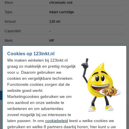
Kleur:
chromatic red
Type:
inkjet cartridge
Inhoud:
130 ml
Capaciteit:
-
Merk:
HP
EAN-code:
0725184104633
Cookies op 123inkt.nl
Ons artikelnr:
055088
We maken winkelen bij 123inkt.nl
graag zo makkelijk en prettig mogelijk
Nummer:
F9K00A
voor u. Daarom gebruiken we
cookies en vergelijkbare technieken.
Functionele cookies zorgen dat de
website goed werkt.
Populaire producten
Marketingcookies gebruiken we om
ons aanbod en onze website te
verbeteren en om advertenties
zoveel mogelijk bij uw interesses te
laten passen. In ons
cookiebeleid
leest u welke cookies we
gebruiken en welke 8 partners daarbij horen; hier kunt u uw