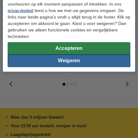
voorkeuren op elk moment aanpassen of intrekken. In ons
privacybeleid
leest u hoe we met uw gegevens omgaan. De
links naar beide pagina's vindt u altijd terug in de footer. Klik op
HP 745 (F9J98A) inktcartridge
HP 745 (F9J97A) inktcartridge
accepteren om akkoord te gaan. Kiest u voor weigeren? Dan
foto zwart (origineel)
cyaan (origineel)
gebruiken we alleen functionele cookies en vergelijkbare
technieken.
€ 175,50
€ 175,50
Incl. 21% btw
Incl. 21% btw
Accepteren
Weigeren
Meer dan 5 miljoen klanten!
Voor 23.59 uur besteld, morgen in huis!
Laagsteprijsgarantie!