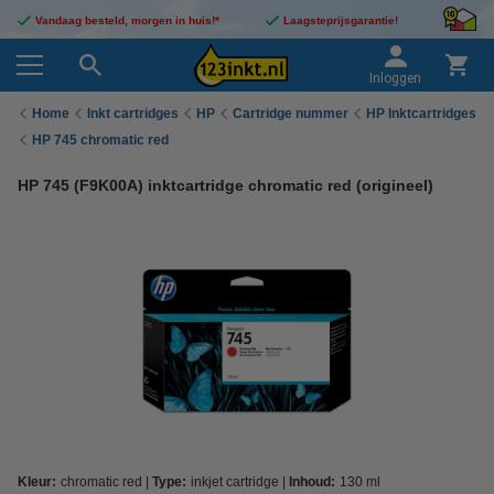
Vandaag besteld, morgen in huis!*
Laagsteprijsgarantie!
Inloggen
Home
Inkt cartridges
HP
Cartridge nummer
HP Inktcartridges
HP 745 chromatic red
HP 745 (F9K00A) inktcartridge chromatic red (origineel)
Kleur:
chromatic red
Type:
inkjet cartridge
Inhoud:
130 ml