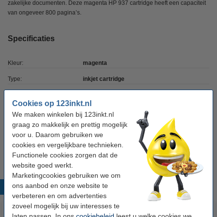
zakelijke documenten. Deze magenta HP 937 cartridge heeft een capaciteit
van ongeveer 800 pagina’s.
Specificaties
Kleur:
magenta
Type:
inkjet cartridge
aantal pagina's:
± 800 pagina's
Cookies op 123inkt.nl
Merk:
HP
We maken winkelen bij 123inkt.nl
graag zo makkelijk en prettig mogelijk
EAN-code:
0196786147555
voor u. Daarom gebruiken we
Nummer:
4S6W3NE
cookies en vergelijkbare technieken.
Functionele cookies zorgen dat de
website goed werkt.
Marketingcookies gebruiken we om
ons aanbod en onze website te
Populaire producten
verbeteren en om advertenties
zoveel mogelijk bij uw interesses te
laten passen. In ons
cookiebeleid
leest u welke cookies we