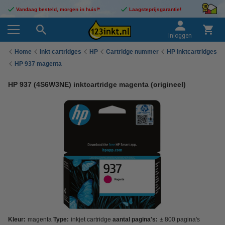
Vandaag besteld, morgen in huis!*
Laagsteprijsgarantie!
Inloggen
Home
Inkt cartridges
HP
Cartridge nummer
HP Inktcartridges
HP 937 magenta
HP 937 (4S6W3NE) inktcartridge magenta (origineel)
Kleur:
magenta
Type:
inkjet cartridge
aantal pagina's:
± 800 pagina's