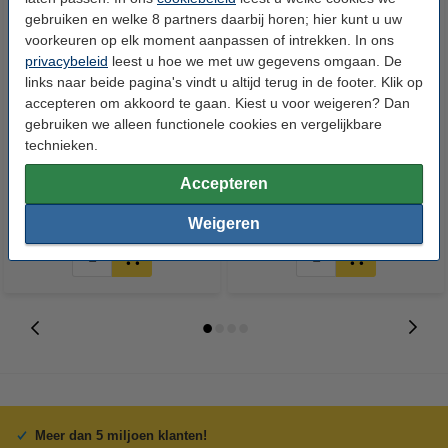
gebruiken en welke 8 partners daarbij horen; hier kunt u uw
voorkeuren op elk moment aanpassen of intrekken. In ons
privacybeleid
leest u hoe we met uw gegevens omgaan. De
links naar beide pagina's vindt u altijd terug in de footer. Klik op
accepteren om akkoord te gaan. Kiest u voor weigeren? Dan
gebruiken we alleen functionele cookies en vergelijkbare
123inkt kopieerpapier 1 doos
HP 937 (4S6W5NE)
technieken.
van 2.500 vel A4 - 80 grams
inktcartridge zwart (origineel)
FSC® Mix Credit
Accepteren
€ 33,50
€ 34,50
Incl. 21% btw
Incl. 21% btw
Weigeren
Meer dan 5 miljoen klanten!