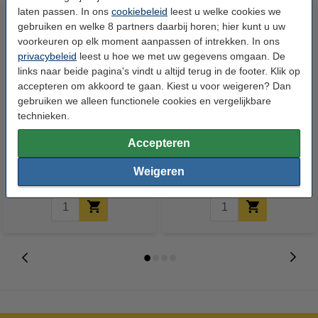
laten passen. In ons
cookiebeleid
leest u welke cookies we
gebruiken en welke 8 partners daarbij horen; hier kunt u uw
voorkeuren op elk moment aanpassen of intrekken. In ons
privacybeleid
leest u hoe we met uw gegevens omgaan. De
links naar beide pagina's vindt u altijd terug in de footer. Klik op
accepteren om akkoord te gaan. Kiest u voor weigeren? Dan
gebruiken we alleen functionele cookies en vergelijkbare
technieken.
123inkt huismerk vervangt HP
123accu Xtreme Power MN2400
507X (CE400X) toner zwart hoge
Micro AAA batterij 24 stuks
Accepteren
capaciteit
€ 107,50
€ 14,95
Incl. 21% btw
Incl. 21% btw
Weigeren