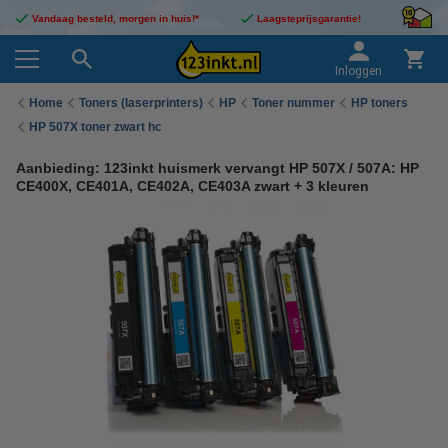
Vandaag besteld, morgen in huis!*
Laagsteprijsgarantie!
Inloggen
Home
Toners (laserprinters)
HP
Toner nummer
HP toners
HP 507X toner zwart hc
Aanbieding: 123inkt huismerk vervangt HP 507X / 507A: HP
CE400X, CE401A, CE402A, CE403A zwart + 3 kleuren