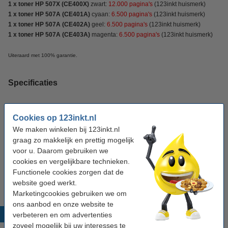
1 x toner HP 507X (CE400X)
zwart:
12.000 pagina's
(123inkt huismerk)
1 x toner HP 507A (CE401A)
cyaan:
6.500 pagina's
(123inkt huismerk)
1 x toner HP 507A (CE402A)
geel:
6.500 pagina's
(123inkt huismerk)
1 x toner HP 507A (CE403A)
magenta:
6.500 pagina's
(123inkt huismerk)
Uiteraard met 100% garantie.
Specificaties
Kleur:
zwart (1x) en kleur (3x)
Cookies op 123inkt.nl
We maken winkelen bij 123inkt.nl
Tip: papier meebestellen
graag zo makkelijk en prettig mogelijk
voor u. Daarom gebruiken we
123inkt kopieerpapier 1 doos van 2.500 vel A4 -
cookies en vergelijkbare technieken.
80 grams FSC® Mix Credit
€ 33,50
Functionele cookies zorgen dat de
website goed werkt.
Marketingcookies gebruiken we om
ons aanbod en onze website te
Populaire producten
verbeteren en om advertenties
zoveel mogelijk bij uw interesses te