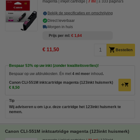
magenta
inkjet cartridge
7 ml
± 333 pagina's
Bekijk de specificaties en omschrijving
Direct leverbaar
Morgen in huis
Prijs per ml
€ 1,64
€ 11,50
Bestellen
Bespaar
53%
op uw inkt (zonder kwaliteitsverlies)!
Bespaar op uw afdrukkosten. Én met
4 ml meer
inhoud
.
Canon CLI-551M inktcartridge magenta (123inkt huismerk)
€ 8,50
Tip
Wij adviseren u om i.p.v. deze cartridge het 123inkt huismerk te
nemen.
Canon CLI-551M inktcartridge magenta (123inkt huismerk)