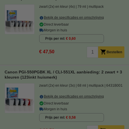
zwart (2x) en kleur (4x)
79 ml
multipack
Bekijk de specificaties en omschrijving
Direct leverbaar
Morgen in huis
Prijs per ml
€ 0,60
€ 47,50
Bestellen
Canon PGI-550PGBK XL / CLI-551XL aanbieding: 2 zwart + 3
kleuren (123inkt huismerk)
zwart (2x) en kleur (3x)
68 ml
multipack
6431B001
Bekijk de specificaties en omschrijving
Direct leverbaar
Morgen in huis
Prijs per ml
€ 0,58