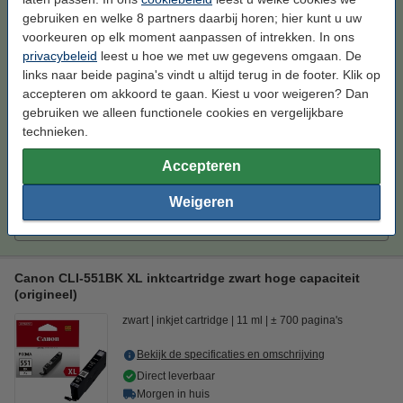
Bekijk de specificaties en omschrijving
gebruiken en welke 8 partners daarbij horen; hier kunt u uw
Bespaar
56,9%
op uw inkt (zonder
voorkeuren op elk moment aanpassen of intrekken. In ons
kwaliteitsverlies)!
privacybeleid
leest u hoe we met uw gegevens omgaan. De
Direct leverbaar
links naar beide pagina's vindt u altijd terug in de footer. Klik op
Morgen in huis
accepteren om akkoord te gaan. Kiest u voor weigeren? Dan
Prijs per ml
€ 0,31
gebruiken we alleen functionele cookies en vergelijkbare
technieken.
€ 7,50
Bestellen
Accepteren
Tip
Weigeren
Wij adviseren u om deze cartridge i.p.v. de originele cartridge te
nemen.
Canon CLI-551BK XL inktcartridge zwart hoge capaciteit
(origineel)
zwart
inkjet cartridge
11 ml
± 700 pagina's
Bekijk de specificaties en omschrijving
Direct leverbaar
Morgen in huis