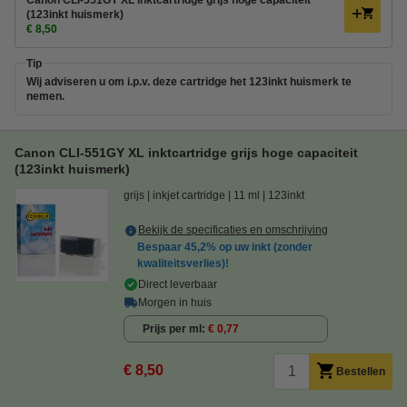
(123inkt huismerk)
€ 8,50
Tip
Wij adviseren u om i.p.v. deze cartridge het 123inkt huismerk te
nemen.
Canon CLI-551GY XL inktcartridge grijs hoge capaciteit
(123inkt huismerk)
grijs
inkjet cartridge
11 ml
123inkt
Bekijk de specificaties en omschrijving
Bespaar
45,2%
op uw inkt (zonder
kwaliteitsverlies)!
Direct leverbaar
Morgen in huis
Prijs per ml
€ 0,77
€ 8,50
Bestellen