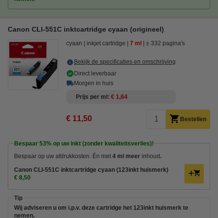
Canon CLI-551C inktcartridge cyaan (origineel)
cyaan
inkjet cartridge
7 ml
± 332 pagina's
Bekijk de specificaties en omschrijving
Direct leverbaar
Morgen in huis
Prijs per ml
€ 1,64
€ 11,50
Bestellen
Bespaar
53%
op uw inkt (zonder kwaliteitsverlies)!
Bespaar op uw afdrukkosten. Én met
4 ml meer
inhoud
.
Canon CLI-551C inktcartridge cyaan (123inkt huismerk)
€ 8,50
Tip
Wij adviseren u om i.p.v. deze cartridge het 123inkt huismerk te
nemen.