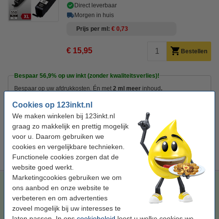
Direct leverbaar
Morgen in huis
Prijs per ml
€ 0,73
€ 15,95
Bestellen
Bespaar
56,9%
op uw inkt (zonder kwaliteitsverlies)!
Bespaar op uw afdrukkosten. Én met
2 ml meer
inhoud
.
Canon PGI-550PGBK XL inktcartridge zwart hoge capaciteit
Cookies op 123inkt.nl
(123inkt huismerk)
We maken winkelen bij 123inkt.nl
€ 7,50
graag zo makkelijk en prettig mogelijk
Tip
voor u. Daarom gebruiken we
Wij adviseren u om i.p.v. deze cartridge het 123inkt huismerk te
cookies en vergelijkbare technieken.
nemen.
Functionele cookies zorgen dat de
website goed werkt.
Marketingcookies gebruiken we om
Canon PGI-550PGBK XL inktcartridge zwart hoge capaciteit
ons aanbod en onze website te
(123inkt huismerk)
verbeteren en om advertenties
zwart pigment
inkjet cartridge
24 ml
123inkt
zoveel mogelijk bij uw interesses te
laten passen. In ons
cookiebeleid
leest u welke cookies we