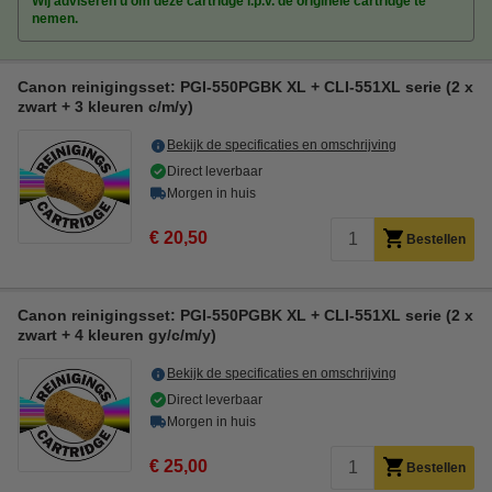
Wij adviseren u om deze cartridge i.p.v. de originele cartridge te
nemen.
Canon reinigingsset: PGI-550PGBK XL + CLI-551XL serie (2 x
zwart + 3 kleuren c/m/y)
Bekijk de specificaties en omschrijving
Direct leverbaar
Morgen in huis
€ 20,50
Bestellen
Canon reinigingsset: PGI-550PGBK XL + CLI-551XL serie (2 x
zwart + 4 kleuren gy/c/m/y)
Bekijk de specificaties en omschrijving
Direct leverbaar
Morgen in huis
€ 25,00
Bestellen