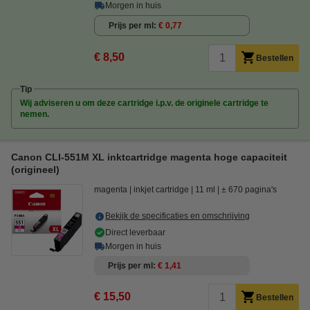
Morgen in huis
Prijs per ml
€ 0,77
€ 8,50
Bestellen
Tip
Wij adviseren u om deze cartridge i.p.v. de originele cartridge te
nemen.
Canon CLI-551M XL inktcartridge magenta hoge capaciteit
(origineel)
magenta
inkjet cartridge
11 ml
± 670 pagina's
Bekijk de specificaties en omschrijving
Direct leverbaar
Morgen in huis
Prijs per ml
€ 1,41
€ 15,50
Bestellen