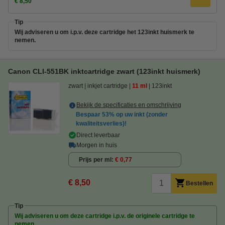
€ 8,50
Tip
Wij adviseren u om i.p.v. deze cartridge het 123inkt huismerk te
nemen.
Canon CLI-551BK inktcartridge zwart (123inkt huismerk)
zwart
inkjet cartridge
11 ml
123inkt
Bekijk de specificaties en omschrijving
Bespaar
53%
op uw inkt (zonder
kwaliteitsverlies)!
Direct leverbaar
Morgen in huis
Prijs per ml
€ 0,77
€ 8,50
Bestellen
Tip
Wij adviseren u om deze cartridge i.p.v. de originele cartridge te
nemen.