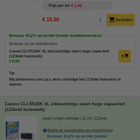
Prijs per ml
€ 1,41
€ 15,50
Bestellen
Bespaar
45,2%
op uw inkt (zonder kwaliteitsverlies)!
Bespaar op uw afdrukkosten.
Canon CLI-551BK XL inktcartridge zwart hoge capaciteit
(123inkt huismerk)
€ 8,50
Tip
Wij adviseren u om i.p.v. deze cartridge het 123inkt huismerk te
nemen.
Canon CLI-551BK XL inktcartridge zwart hoge capaciteit
(123inkt huismerk)
zwart
inkjet cartridge
11 ml
123inkt
Bekijk de specificaties en omschrijving
Bespaar
45,2%
op uw inkt (zonder