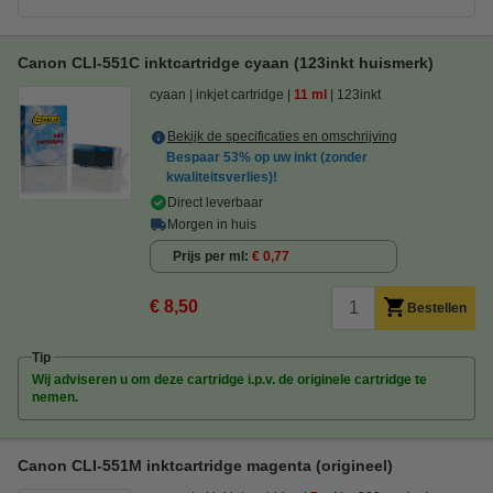
Canon CLI-551C inktcartridge cyaan (123inkt huismerk)
cyaan
inkjet cartridge
11 ml
123inkt
Bekijk de specificaties en omschrijving
Bespaar
53%
op uw inkt (zonder
kwaliteitsverlies)!
Direct leverbaar
Morgen in huis
Prijs per ml
€ 0,77
€ 8,50
Bestellen
Tip
Wij adviseren u om deze cartridge i.p.v. de originele cartridge te
nemen.
Canon CLI-551M inktcartridge magenta (origineel)