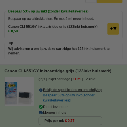
Bespaar
53%
op uw inkt (zonder kwaliteitsverlies)!
Bespaar op uw afdrukkosten. Én met
4 ml meer
inhoud
.
Canon CLI-551GY inktcartridge grijs (123inkt huismerk)
€ 8,50
Tip
Wij adviseren u om i.p.v. deze cartridge het 123inkt huismerk te
nemen.
Canon CLI-551GY inktcartridge grijs (123inkt huismerk)
grijs
inkjet cartridge
11 ml
123inkt
Bekijk de specificaties en omschrijving
Bespaar
53%
op uw inkt (zonder
kwaliteitsverlies)!
Direct leverbaar
Morgen in huis
Prijs per ml
€ 0,77