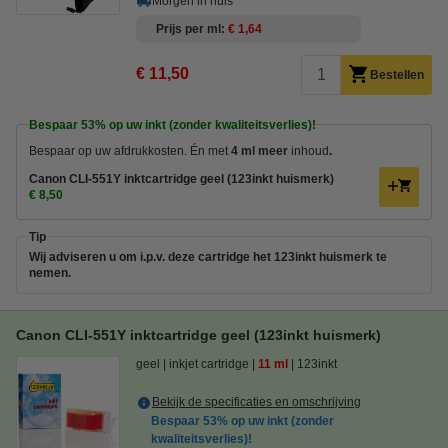
Morgen in huis
Prijs per ml
€ 1,64
€ 11,50
Bestellen
Bespaar
53%
op uw inkt (zonder kwaliteitsverlies)!
Bespaar op uw afdrukkosten. Én met
4 ml meer
inhoud
.
Canon CLI-551Y inktcartridge geel (123inkt huismerk)
€ 8,50
Tip
Wij adviseren u om i.p.v. deze cartridge het 123inkt huismerk te
nemen.
Canon CLI-551Y inktcartridge geel (123inkt huismerk)
geel
inkjet cartridge
11 ml
123inkt
Bekijk de specificaties en omschrijving
Bespaar
53%
op uw inkt (zonder
kwaliteitsverlies)!