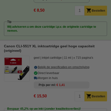
€ 8,50
Bestellen
Tip
Wij adviseren u om deze cartridge i.p.v. de originele cartridge te
nemen.
Canon CLI-551Y XL inktcartridge geel hoge capaciteit
(origineel)
geel
inkjet cartridge
11 ml
± 715 pagina's
Bekijk de specificaties en omschrijving
Direct leverbaar
Morgen in huis
Prijs per ml
€ 1,41
€ 15,50
Bestellen
Bespaar
45,2%
op uw inkt (zonder kwaliteitsverlies)!