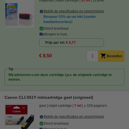
magenta
inkjet cartridge
11 ml
123inkt
Bekijk de specificaties en omschrijving
Bespaar
53%
op uw inkt (zonder
kwaliteitsverlies)!
Direct leverbaar
Morgen in huis
Prijs per ml
€ 0,77
€ 8,50
Bestellen
Tip
Wij adviseren u om deze cartridge i.p.v. de originele cartridge te
nemen.
Canon CLI-551Y inktcartridge geel (origineel)
geel
inkjet cartridge
7 ml
± 329 pagina's
Bekijk de specificaties en omschrijving
Direct leverbaar