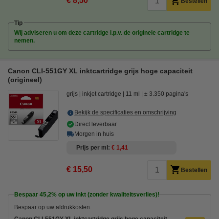
€ 8,50
Bestellen
Tip
Wij adviseren u om deze cartridge i.p.v. de originele cartridge te
nemen.
Canon CLI-551GY XL inktcartridge grijs hoge capaciteit
(origineel)
grijs
inkjet cartridge
11 ml
± 3.350 pagina's
Bekijk de specificaties en omschrijving
Direct leverbaar
Morgen in huis
Prijs per ml
€ 1,41
€ 15,50
Bestellen
Bespaar
45,2%
op uw inkt (zonder kwaliteitsverlies)!
Bespaar op uw afdrukkosten.
Canon CLI-551GY XL inktcartridge grijs hoge capaciteit