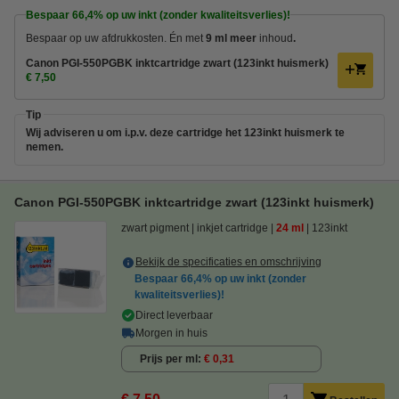
Bespaar
66,4%
op uw inkt (zonder kwaliteitsverlies)!
Bespaar op uw afdrukkosten. Én met
9 ml meer
inhoud
.
Canon PGI-550PGBK inktcartridge zwart (123inkt huismerk)
€ 7,50
Tip
Wij adviseren u om i.p.v. deze cartridge het 123inkt huismerk te
nemen.
Canon PGI-550PGBK inktcartridge zwart (123inkt huismerk)
zwart pigment
inkjet cartridge
24 ml
123inkt
Bekijk de specificaties en omschrijving
Bespaar
66,4%
op uw inkt (zonder
kwaliteitsverlies)!
Direct leverbaar
Morgen in huis
Prijs per ml
€ 0,31