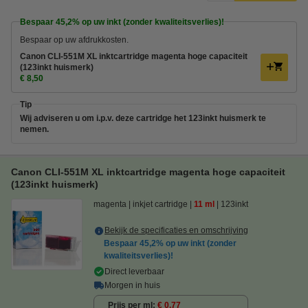
Bespaar
45,2%
op uw inkt (zonder kwaliteitsverlies)!
Bespaar op uw afdrukkosten.
Canon CLI-551M XL inktcartridge magenta hoge capaciteit
(123inkt huismerk)
€ 8,50
Tip
Wij adviseren u om i.p.v. deze cartridge het 123inkt huismerk te
nemen.
Canon CLI-551M XL inktcartridge magenta hoge capaciteit
(123inkt huismerk)
magenta
inkjet cartridge
11 ml
123inkt
Bekijk de specificaties en omschrijving
Bespaar
45,2%
op uw inkt (zonder
kwaliteitsverlies)!
Direct leverbaar
Morgen in huis
Prijs per ml
€ 0,77