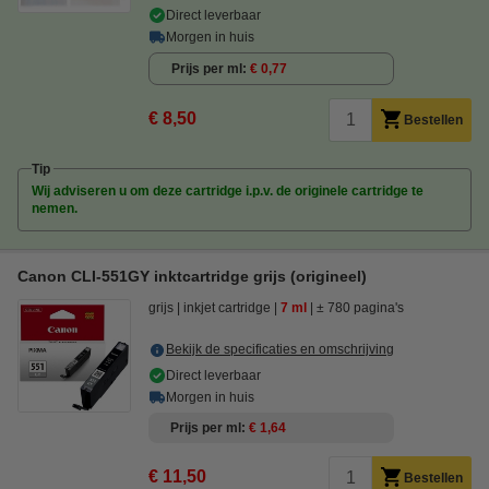
Direct leverbaar
Morgen in huis
Prijs per ml
€ 0,77
€ 8,50
Bestellen
Tip
Wij adviseren u om deze cartridge i.p.v. de originele cartridge te
nemen.
Canon CLI-551GY inktcartridge grijs (origineel)
grijs
inkjet cartridge
7 ml
± 780 pagina's
Bekijk de specificaties en omschrijving
Direct leverbaar
Morgen in huis
Prijs per ml
€ 1,64
€ 11,50
Bestellen