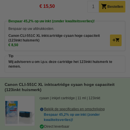
€ 15,50
Bestellen
Bespaar
45,2%
op uw inkt (zonder kwaliteitsverlies)!
Bespaar op uw afdrukkosten.
Canon CLI-551C XL inktcartridge cyaan hoge capaciteit
(123inkt huismerk)
€ 8,50
Tip
Wij adviseren u om i.p.v. deze cartridge het 123inkt huismerk te
nemen.
Canon CLI-551C XL inktcartridge cyaan hoge capaciteit
(123inkt huismerk)
cyaan
inkjet cartridge
11 ml
123inkt
Bekijk de specificaties en omschrijving
Bespaar
45,2%
op uw inkt (zonder
kwaliteitsverlies)!
Direct leverbaar