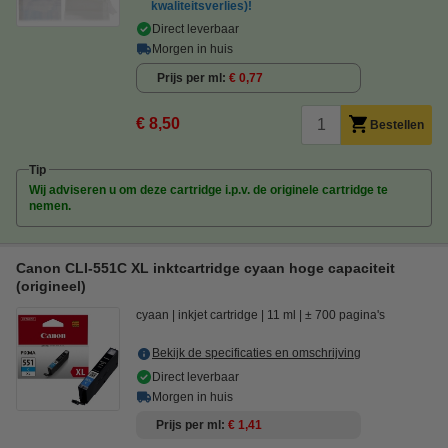
kwaliteitsverlies)!
Direct leverbaar
Morgen in huis
Prijs per ml
€ 0,77
€ 8,50
Bestellen
Tip
Wij adviseren u om deze cartridge i.p.v. de originele cartridge te
nemen.
Canon CLI-551C XL inktcartridge cyaan hoge capaciteit
(origineel)
cyaan
inkjet cartridge
11 ml
± 700 pagina's
Bekijk de specificaties en omschrijving
Direct leverbaar
Morgen in huis
Prijs per ml
€ 1,41