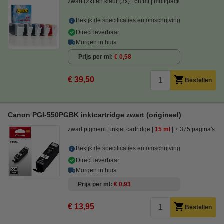
zwart (2x) en kleur (3x)
68 ml
multipack
Bekijk de specificaties en omschrijving
Direct leverbaar
Morgen in huis
Prijs per ml
€ 0,58
€ 39,50
Bestellen
Canon PGI-550PGBK inktcartridge zwart (origineel)
zwart pigment
inkjet cartridge
15 ml
± 375 pagina's
Bekijk de specificaties en omschrijving
Direct leverbaar
Morgen in huis
Prijs per ml
€ 0,93
€ 13,95
Bestellen