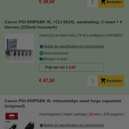
€ 39,50
Bestellen
Canon PGI-550PGBK XL / CLI-551XL aanbieding: 2 zwart + 4
kleuren (123inkt huismerk)
zwart (2x) en kleur (4x)
79 ml
multipack
6431B001
Bekijk de specificaties en omschrijving
Direct leverbaar
Morgen in huis
Prijs per ml
€ 0,60
€ 47,50
Bestellen
Canon PGI-550PGBK XL inktcartridge zwart hoge capaciteit
(origineel)
zwart pigment
inkjet cartridge
22 ml
± 620 pagina's
Bekijk de specificaties en omschrijving