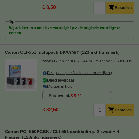
€ 8,50
Bestellen
Tip
Wij adviseren u om deze cartridge i.p.v. de originele cartridge te
nemen.
Canon CLI-551 multipack BK/C/M/Y (123inkt huismerk)
zwart (1x) en kleur (3x)
44 ml
multipack
6509B009
Bekijk de specificaties en omschrijving
Direct leverbaar
Morgen in huis
Prijs per ml
€ 0,74
€ 32,50
Bestellen
Canon PGI-550PGBK / CLI-551 aanbieding: 2 zwart + 4
kleuren (123inkt huismerk)