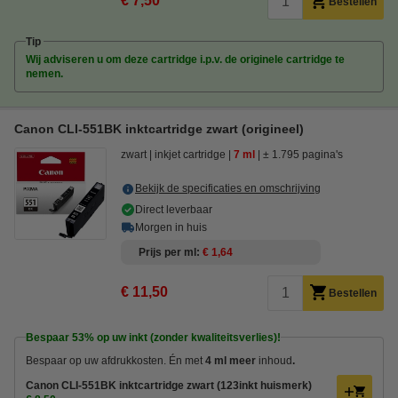
€ 7,50
Bestellen
Tip
Wij adviseren u om deze cartridge i.p.v. de originele cartridge te
nemen.
Canon CLI-551BK inktcartridge zwart (origineel)
zwart
inkjet cartridge
7 ml
± 1.795 pagina's
Bekijk de specificaties en omschrijving
Direct leverbaar
Morgen in huis
Prijs per ml
€ 1,64
€ 11,50
Bestellen
Bespaar
53%
op uw inkt (zonder kwaliteitsverlies)!
Bespaar op uw afdrukkosten. Én met
4 ml meer
inhoud
.
Canon CLI-551BK inktcartridge zwart (123inkt huismerk)