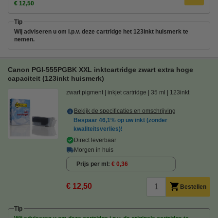
€ 12,50
Tip
Wij adviseren u om i.p.v. deze cartridge het 123inkt huismerk te
nemen.
Canon PGI-555PGBK XXL inktcartridge zwart extra hoge
capaciteit (123inkt huismerk)
zwart pigment
inkjet cartridge
35 ml
123inkt
Bekijk de specificaties en omschrijving
Bespaar
46,1%
op uw inkt (zonder
kwaliteitsverlies)!
Direct leverbaar
Morgen in huis
Prijs per ml
€ 0,36
€ 12,50
Bestellen
Tip