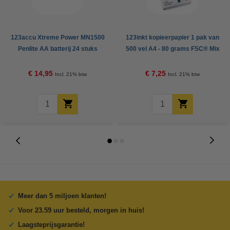
123accu Xtreme Power MN1500
123inkt kopieerpapier 1 pak van
Penlite AA batterij 24 stuks
500 vel A4 - 80 grams FSC® Mix
Credit
€ 14,95
€ 7,25
Incl. 21% btw
Incl. 21% btw
Meer dan 5 miljoen klanten!
Voor 23.59 uur besteld, morgen in huis!
Laagsteprijsgarantie!