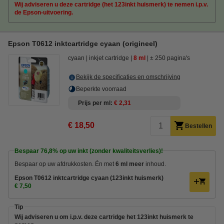
Wij adviseren u deze cartridge (het 123inkt huismerk) te nemen i.p.v.
de Epson-uitvoering.
Epson T0612 inktcartridge cyaan (origineel)
cyaan
inkjet cartridge
8 ml
± 250 pagina's
Bekijk de specificaties en omschrijving
Beperkte voorraad
Prijs per ml
€ 2,31
€ 18,50
Bestellen
Bespaar
76,8%
op uw inkt (zonder kwaliteitsverlies)!
Bespaar op uw afdrukkosten. Én met
6 ml meer
inhoud.
Epson T0612 inktcartridge cyaan (123inkt huismerk)
€ 7,50
Tip
Wij adviseren u om i.p.v. deze cartridge het 123inkt huismerk te