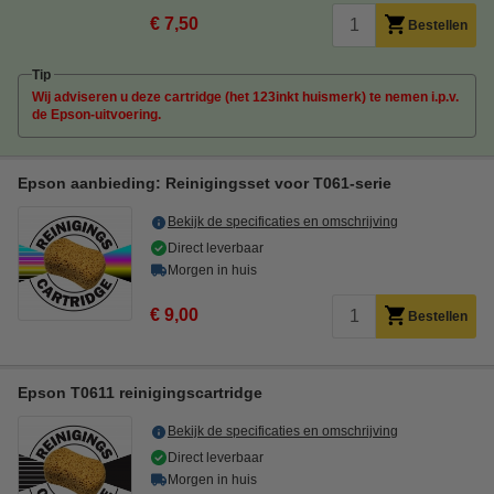
€ 7,50
Bestellen
Tip
Wij adviseren u deze cartridge (het 123inkt huismerk) te nemen i.p.v.
de Epson-uitvoering.
Epson aanbieding: Reinigingsset voor T061-serie
Bekijk de specificaties en omschrijving
Direct leverbaar
Morgen in huis
€ 9,00
Bestellen
Epson T0611 reinigingscartridge
Bekijk de specificaties en omschrijving
Direct leverbaar
Morgen in huis