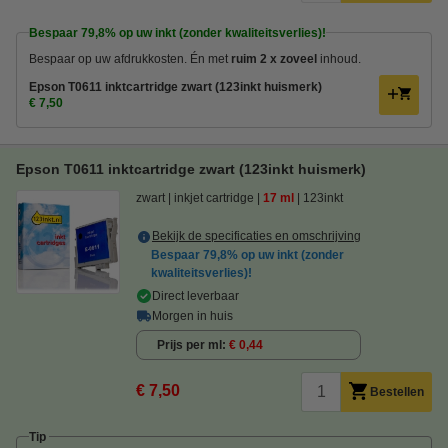
Bespaar
79,8%
op uw inkt (zonder kwaliteitsverlies)!
Bespaar op uw afdrukkosten. Én met
ruim 2 x zoveel
inhoud.
Epson T0611 inktcartridge zwart (123inkt huismerk)
€ 7,50
Epson T0611 inktcartridge zwart (123inkt huismerk)
zwart
inkjet cartridge
17 ml
123inkt
Bekijk de specificaties en omschrijving
Bespaar
79,8%
op uw inkt (zonder
kwaliteitsverlies)!
Direct leverbaar
Morgen in huis
Prijs per ml
€ 0,44
€ 7,50
Bestellen
Tip