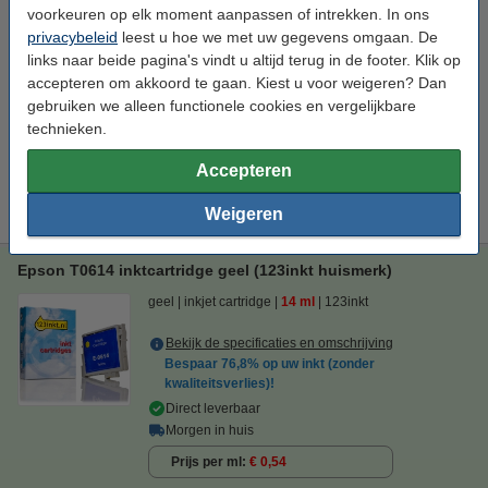
voorkeuren op elk moment aanpassen of intrekken. In ons
Prijs per ml
€ 2,31
privacybeleid
leest u hoe we met uw gegevens omgaan. De
links naar beide pagina's vindt u altijd terug in de footer. Klik op
€ 18,50
Bestellen
accepteren om akkoord te gaan. Kiest u voor weigeren? Dan
gebruiken we alleen functionele cookies en vergelijkbare
Bespaar
76,8%
op uw inkt (zonder kwaliteitsverlies)!
technieken.
Bespaar op uw afdrukkosten. Én met
6 ml meer
inhoud.
Accepteren
Epson T0614 inktcartridge geel (123inkt huismerk)
€ 7,50
Weigeren
Epson T0614 inktcartridge geel (123inkt huismerk)
geel
inkjet cartridge
14 ml
123inkt
Bekijk de specificaties en omschrijving
Bespaar
76,8%
op uw inkt (zonder
kwaliteitsverlies)!
Direct leverbaar
Morgen in huis
Prijs per ml
€ 0,54