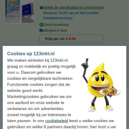
Bekijk de specificaties en omschrijving
Bespaar
76,8%
op uw inkt (zonder
kwaliteitsverlies)!
Direct leverbaar
Morgen in huis
Prijs per ml
€ 0,54
€ 7,50
Bestellen
Cookies op 123inkt.nl
We maken winkelen bij 123inkt.nl
Tip
graag zo makkelijk en prettig mogelijk
Wij adviseren u deze cartridge (het 123inkt huismerk) te nemen i.p.v.
voor u. Daarom gebruiken we
de Epson-uitvoering.
cookies en vergelijkbare technieken.
Functionele cookies zorgen dat de
website goed werkt.
Epson T0614 inktcartridge geel (origineel)
Marketingcookies gebruiken we om
geel
inkjet cartridge
8 ml
± 250 pagina's
ons aanbod en onze website te
verbeteren en om advertenties
Bekijk de specificaties en omschrijving
zoveel mogelijk bij uw interesses te
Direct leverbaar
laten passen. In ons
cookiebeleid
leest u welke cookies we
Morgen in huis
gebruiken en welke 8 partners daarbij horen; hier kunt u uw