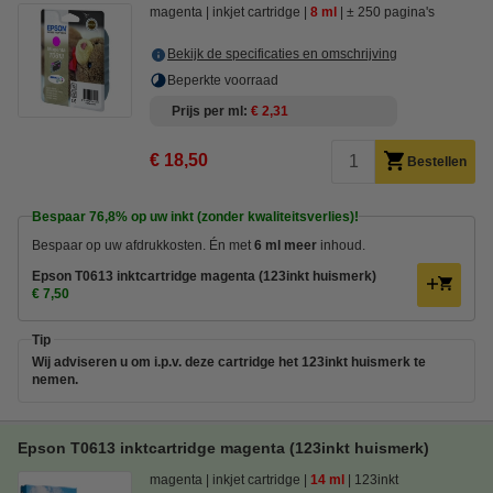
magenta
inkjet cartridge
8 ml
± 250 pagina's
Bekijk de specificaties en omschrijving
Beperkte voorraad
Prijs per ml
€ 2,31
€ 18,50
Bestellen
Bespaar
76,8%
op uw inkt (zonder kwaliteitsverlies)!
Bespaar op uw afdrukkosten. Én met
6 ml meer
inhoud.
Epson T0613 inktcartridge magenta (123inkt huismerk)
€ 7,50
Tip
Wij adviseren u om i.p.v. deze cartridge het 123inkt huismerk te
nemen.
Epson T0613 inktcartridge magenta (123inkt huismerk)
magenta
inkjet cartridge
14 ml
123inkt