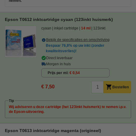
nemen.
Epson T0612 inktcartridge cyaan (123inkt huismerk)
cyaan
inkjet cartridge
14 ml
123inkt
Bekijk de specificaties en omschrijving
Bespaar
76,8%
op uw inkt (zonder
kwaliteitsverlies)!
Direct leverbaar
Morgen in huis
Prijs per ml
€ 0,54
€ 7,50
Bestellen
Tip
Wij adviseren u deze cartridge (het 123inkt huismerk) te nemen i.p.v.
de Epson-uitvoering.
Epson T0613 inktcartridge magenta (origineel)