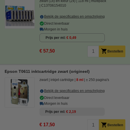
zwart (1x) en kleur (2x)
118 ml
multipack
C13T06154010
Bekijk de specificaties en omschrijving
Direct leverbaar
Morgen in huis
Prijs per ml
€ 0,49
€ 57,50
Bestellen
Epson T0611 inktcartridge zwart (origineel)
zwart
inkjet cartridge
8 ml
± 250 pagina's
Bekijk de specificaties en omschrijving
Direct leverbaar
Morgen in huis
Prijs per ml
€ 2,19
€ 17,50
Bestellen