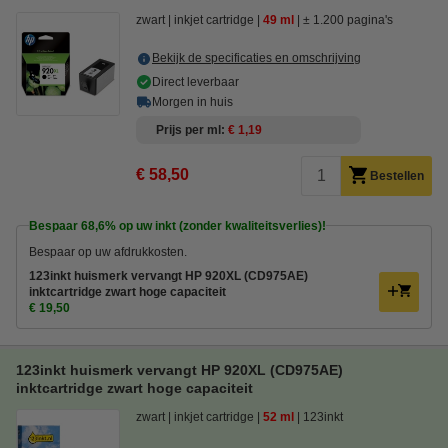
zwart
inkjet cartridge
49 ml
± 1.200 pagina's
Bekijk de specificaties en omschrijving
Direct leverbaar
Morgen in huis
Prijs per ml
€ 1,19
€ 58,50
Bestellen
Bespaar
68,6%
op uw inkt (zonder kwaliteitsverlies)!
Bespaar op uw afdrukkosten.
123inkt huismerk vervangt HP 920XL (CD975AE)
inktcartridge zwart hoge capaciteit
€ 19,50
123inkt huismerk vervangt HP 920XL (CD975AE)
inktcartridge zwart hoge capaciteit
zwart
inkjet cartridge
52 ml
123inkt