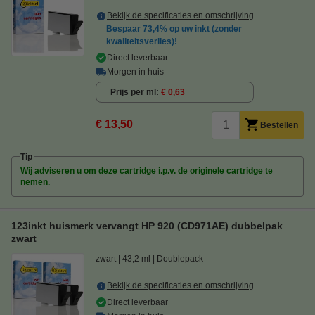
Bekijk de specificaties en omschrijving
Bespaar
73,4%
op uw inkt (zonder
kwaliteitsverlies)!
Direct leverbaar
Morgen in huis
Prijs per ml
€ 0,63
€ 13,50
Bestellen
Tip
Wij adviseren u om deze cartridge i.p.v. de originele cartridge te
nemen.
123inkt huismerk vervangt HP 920 (CD971AE) dubbelpak
zwart
zwart
43,2 ml
Doublepack
Bekijk de specificaties en omschrijving
Direct leverbaar