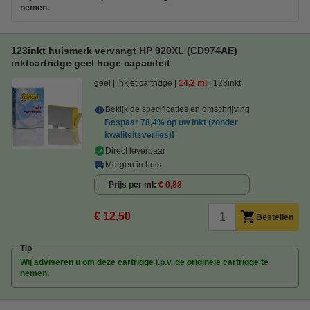
nemen.
123inkt huismerk vervangt HP 920XL (CD974AE)
inktcartridge geel hoge capaciteit
geel
inkjet cartridge
14,2 ml
123inkt
Bekijk de specificaties en omschrijving
Bespaar
78,4%
op uw inkt (zonder
kwaliteitsverlies)!
Direct leverbaar
Morgen in huis
Prijs per ml
€ 0,88
€ 12,50
Bestellen
Tip
Wij adviseren u om deze cartridge i.p.v. de originele cartridge te
nemen.