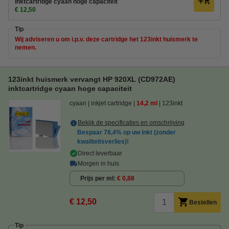
inktcartridge cyaan hoge capaciteit
€ 12,50
Tip
Wij adviseren u om i.p.v. deze cartridge het 123inkt huismerk te
nemen.
123inkt huismerk vervangt HP 920XL (CD972AE)
inktcartridge cyaan hoge capaciteit
cyaan
inkjet cartridge
14,2 ml
123inkt
Bekijk de specificaties en omschrijving
Bespaar
78,4%
op uw inkt (zonder
kwaliteitsverlies)!
Direct leverbaar
Morgen in huis
Prijs per ml
€ 0,88
€ 12,50
Bestellen
Tip