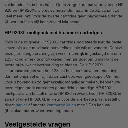
voldoende inkt in huis haalt. Geen zorgen: de pasvorm van de HP
920 en HP 920XL is precies hetzelfde, maar in de XL-variant zit
veel meer inkt. Voor de zwarte cartridge geldt bijvoorbeeld dat de
XL-variant bijna vijf keer zoveel inkt bevat!
HP 920XL multipack met huismerk cartridges
Toch is de originele HP 920XL cartridge nog steeds niet de beste
keuze als u de maximale hoeveelheid inkt wilt ontvangen. Dankzij
onze jarenlange ervaring zijn we er namelijk in geslaagd om een
123inkt huismerk te ontwikkelen, met als doel om u als klant de
beste prijs-kwaliteitverhouding te bieden. De HP 920XL
kleurencartridges van het 123inkt huismerk bevatten meer inkt
dan het origineel en zijn daarnaast ook veel goedkoper. Om het
voor u bovendien zo gemakkelijk mogelijk te maken, hebben we
onze eigen merk cartridges gebundeld in handige HP 920XL
multipacks. Zo bestelt u twee HP 920 in zwart, twee HP 920XL in
zwart óf drie HP 920XL in kleur voor de allerbeste prijs. Bestelt u
direct
papier
of andere
kantoorartikelen
mee? Dan kan uw
(thuis)kantoor er weer even tegenaan.
Veelgestelde vragen