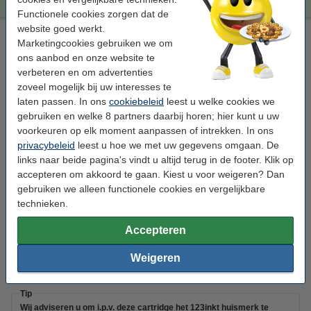
Functionele cookies zorgen dat de
website goed werkt.
HP 920XL (CD974AE) inktcartridge geel hoge capaciteit
Marketingcookies gebruiken we om
(origineel)
ons aanbod en onze website te
geel
inkjet cartridge
6 ml
± 700 pagina's
verbeteren en om advertenties
zoveel mogelijk bij uw interesses te
Bekijk de specificaties en omschrijving
laten passen. In ons
cookiebeleid
leest u welke cookies we
Direct leverbaar
gebruiken en welke 8 partners daarbij horen; hier kunt u uw
Morgen in huis
voorkeuren op elk moment aanpassen of intrekken. In ons
Prijs per ml
€ 4,08
privacybeleid
leest u hoe we met uw gegevens omgaan. De
links naar beide pagina's vindt u altijd terug in de footer. Klik op
accepteren om akkoord te gaan. Kiest u voor weigeren? Dan
€ 24,50
Bestellen
gebruiken we alleen functionele cookies en vergelijkbare
technieken.
Bespaar
78,4%
op uw inkt (zonder kwaliteitsverlies)!
Bespaar op uw afdrukkosten. Én met
7 ml meer
inhoud
.
Accepteren
123inkt huismerk vervangt HP 920XL (CD974AE)
inktcartridge geel hoge capaciteit
Weigeren
€ 12,50
Tip
Wij adviseren u om i.p.v. deze cartridge het 123inkt huismerk te