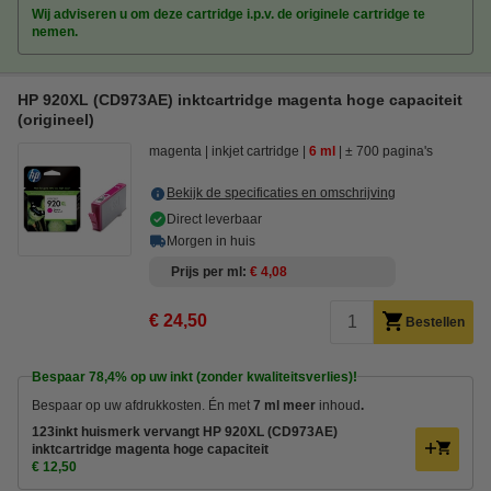
Wij adviseren u om deze cartridge i.p.v. de originele cartridge te
nemen.
HP 920XL (CD973AE) inktcartridge magenta hoge capaciteit
(origineel)
magenta
inkjet cartridge
6 ml
± 700 pagina's
Bekijk de specificaties en omschrijving
Direct leverbaar
Morgen in huis
Prijs per ml
€ 4,08
€ 24,50
Bestellen
Bespaar
78,4%
op uw inkt (zonder kwaliteitsverlies)!
Bespaar op uw afdrukkosten. Én met
7 ml meer
inhoud
.
123inkt huismerk vervangt HP 920XL (CD973AE)
inktcartridge magenta hoge capaciteit
€ 12,50