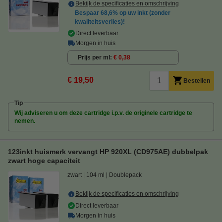
Bekijk de specificaties en omschrijving
Bespaar
68,6%
op uw inkt (zonder
kwaliteitsverlies)!
Direct leverbaar
Morgen in huis
Prijs per ml
€ 0,38
€ 19,50
Bestellen
Tip
Wij adviseren u om deze cartridge i.p.v. de originele cartridge te
nemen.
123inkt huismerk vervangt HP 920XL (CD975AE) dubbelpak
zwart hoge capaciteit
zwart
104 ml
Doublepack
Bekijk de specificaties en omschrijving
Direct leverbaar
Morgen in huis