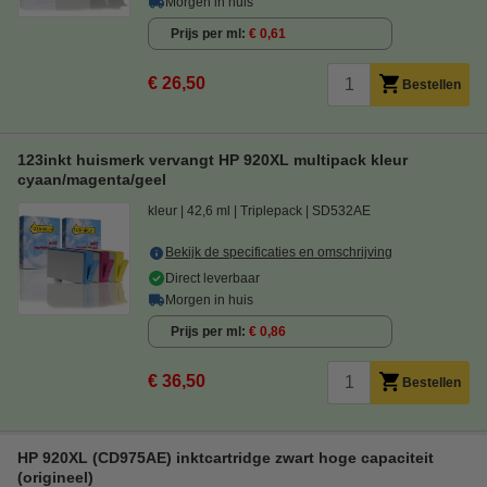
Morgen in huis
Prijs per ml
€ 0,61
€ 26,50
Bestellen
123inkt huismerk vervangt HP 920XL multipack kleur
cyaan/magenta/geel
kleur
42,6 ml
Triplepack
SD532AE
Bekijk de specificaties en omschrijving
Direct leverbaar
Morgen in huis
Prijs per ml
€ 0,86
€ 36,50
Bestellen
HP 920XL (CD975AE) inktcartridge zwart hoge capaciteit
(origineel)