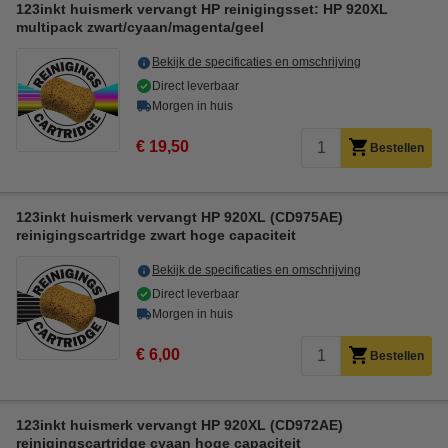
123inkt huismerk vervangt HP reinigingsset: HP 920XL
multipack zwart/cyaan/magenta/geel
Bekijk de specificaties en omschrijving
Direct leverbaar
Morgen in huis
€ 19,50
Bestellen
123inkt huismerk vervangt HP 920XL (CD975AE)
reinigingscartridge zwart hoge capaciteit
Bekijk de specificaties en omschrijving
Direct leverbaar
Morgen in huis
€ 6,00
Bestellen
123inkt huismerk vervangt HP 920XL (CD972AE)
reinigingscartridge cyaan hoge capaciteit