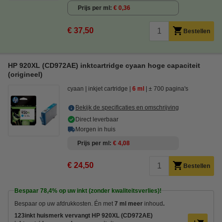
Prijs per ml
€ 0,36
€ 37,50
Bestellen
HP 920XL (CD972AE) inktcartridge cyaan hoge capaciteit
(origineel)
cyaan
inkjet cartridge
6 ml
± 700 pagina's
Bekijk de specificaties en omschrijving
Direct leverbaar
Morgen in huis
Prijs per ml
€ 4,08
€ 24,50
Bestellen
Bespaar
78,4%
op uw inkt (zonder kwaliteitsverlies)!
Bespaar op uw afdrukkosten. Én met
7 ml meer
inhoud
.
123inkt huismerk vervangt HP 920XL (CD972AE)