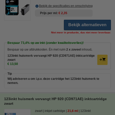
Bekijk de specificaties en omschrijving
Prijs per ml
€ 2,35
Bekijk alternatieven
Niet meer in productie, dus niet meer leverbaar.
Bespaar
73,4%
op uw inkt (zonder kwaliteitsverlies)!
Bespaar op uw afdrukkosten. Én met ruim
2 x zoveel
inhoud
.
123inkt huismerk vervangt HP 920 (CD971AE) inktcartridge
zwart
€ 13,50
Tip
Wij adviseren u om i.p.v. deze cartridge het 123inkt huismerk te
nemen.
123inkt huismerk vervangt HP 920 (CD971AE) inktcartridge
zwart
zwart
inkjet cartridge
21,6 ml
123inkt