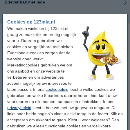
Brievenbak met lade
Brievenbak met organisator
Cookies op 123inkt.nl
We maken winkelen bij 123inkt.nl
Goedkope brievenbakken online bestellen
graag zo makkelijk en prettig mogelijk
voor u. Daarom gebruiken we
Bij 123inkt.nl bestelt u goedkope brievenbakken voor op uw
cookies en vergelijkbare technieken.
bureau of kantoor. Deze worden net als andere
kantoorartikelen
,
Functionele cookies zorgen dat de
printersupplies en papier razendsnel thuisbezorgd.
website goed werkt.
Marketingcookies gebruiken we om
De plastic brievenbakken voor op uw bureau zijn ideaal om post,
ons aanbod en onze website te
papieren en documenten in te sorteren. Bij 123inkt.nl vindt u
verbeteren en om advertenties
zowel
kleine brievenbakken
, als
grote brievenbakken
die extra
zoveel mogelijk bij uw interesses te
hoog zijn.
laten passen. In ons
cookiebeleid
leest u welke cookies we
gebruiken en welke 8 partners daarbij horen; hier kunt u uw
In het kantoorartikelen assortiment van 123inkt vindt u alles wat u
voorkeuren op elk moment aanpassen of intrekken. In ons
thuis of op kantoor nodig heeft, zoals
papier en etiketten
,
privacybeleid
leest u hoe we met uw gegevens omgaan. De
lijmproducten en alles om te lamineren. Deze artikelen bestelt u
heel eenvoudig mee wanneer u printerbenodigdheden bestelt.
links naar beide pagina's vindt u altijd terug in de footer. Klik op
accepteren om akkoord te gaan. Kiest u voor weigeren? Dan
Net als uw
toners
en
inkt cartridges
, heeft u ook uw
gebruiken we alleen functionele cookies en vergelijkbare