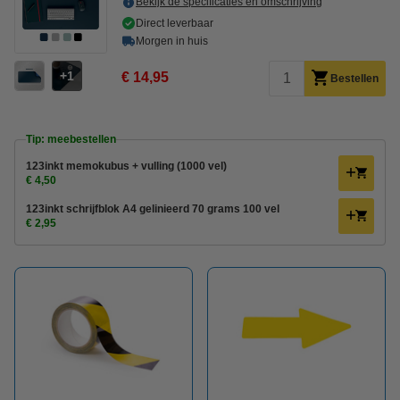
Bekijk de specificaties en omschrijving
Direct leverbaar
Morgen in huis
1
€ 14,95
Bestellen
Tip: meebestellen
123inkt memokubus + vulling (1000 vel)
€ 4,50
123inkt schrijfblok A4 gelinieerd 70 grams 100 vel
€ 2,95