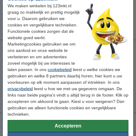
€ 12,95
We maken winkelen bij 123inkt.nl
graag zo makkelijk en prettig mogelijk
Tip: verpakkingstape dispenser meebestellen
voor u. Daarom gebruiken we
123inkt verpakkingstapedispenser
cookies en vergelijkbare technieken.
€ 7,95
Functionele cookies zorgen dat de
website goed werkt.
Marketingcookies gebruiken we om
Tesa Professional zelfklevende vloermarkeringstape wit 50
ons aanbod en onze website te
mm x 30 m
verbeteren en om advertenties
Tesa
vloermarkeringstape
wit
50 mm x 33 m (BxL)
zoveel mogelijk bij uw interesses te
laten passen. In ons
cookiebeleid
leest u welke cookies we
Bekijk de specificaties en omschrijving
gebruiken en welke 8 partners daarbij horen; hier kunt u uw
Direct leverbaar
voorkeuren op elk moment aanpassen of intrekken. In ons
Morgen in huis
privacybeleid
leest u hoe we met uw gegevens omgaan. De
links naar beide pagina's vindt u altijd terug in de footer. Klik op
€ 20,95
Bestellen
accepteren om akkoord te gaan. Kiest u voor weigeren? Dan
gebruiken we alleen functionele cookies en vergelijkbare
technieken.
Tesa Professional zelfklevende vloermarkeringstape zwart 50
mm x 30 m
Accepteren
Tesa
vloermarkeringstape
zwart