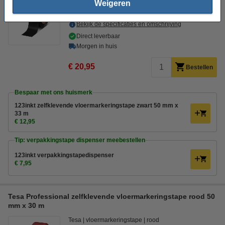
Weigeren
50 mm x 33 m (BxL)
Bekijk de specificaties en omschrijving
Direct leverbaar
Morgen in huis
€ 20,95
Bestellen
Bespaar met ons huismerk
123inkt zelfklevende vloermarkeringstape zwart 50 mm x
33 m
€ 12,95
Tip: verpakkingstape dispenser meebestellen
123inkt verpakkingstapedispenser
€ 7,95
Tesa Professional zelfklevende vloermarkeringstape rood 50
mm x 30 m
Tesa
vloermarkeringstape
rood