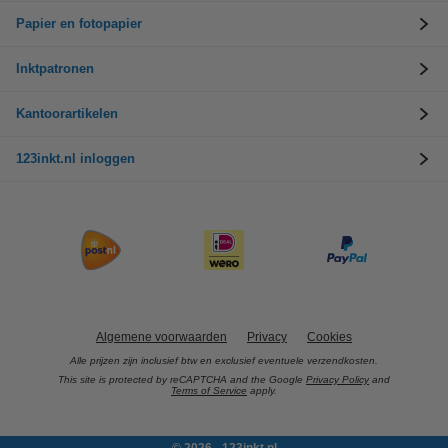
Papier en fotopapier
Inktpatronen
Kantoorartikelen
123inkt.nl inloggen
Algemene voorwaarden
Privacy
Cookies
Alle prijzen zijn inclusief btw en exclusief eventuele verzendkosten.
This site is protected by reCAPTCHA and the Google
Privacy Policy
and
Terms of Service
apply.
© 2026 - 123inkt.nl