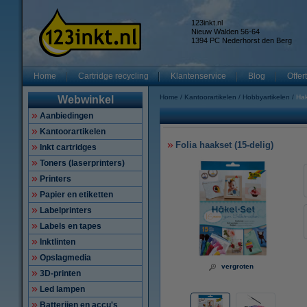
123inkt.nl
Nieuw Walden 56-64
1394 PC Nederhorst den Berg
Home
Cartridge recycling
Klantenservice
Blog
Offer
Home
Kantoorartikelen
Hobbyartikelen
Ha
Webwinkel
Aanbiedingen
Kantoorartikelen
Folia haakset (15-delig)
Inkt cartridges
Toners (laserprinters)
Printers
Papier en etiketten
Labelprinters
Labels en tapes
Inktlinten
Opslagmedia
vergroten
3D-printen
Led lampen
Batterijen en accu's