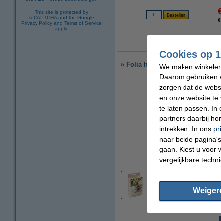
This site is protected by
reCAPTCHA and the Google
€
Privacy Policy
and
Terms of Service
apply.
18 j
Cookies op 1
Folia haakset lama
We maken winkelen b
Daarom gebruiken w
zorgen dat de webs
en onze website te 
te laten passen. In
partners daarbij ho
intrekken. In ons
pr
naar beide pagina's 
gaan. Kiest u voor 
vergroten
vergelijkbare techn
Weiger