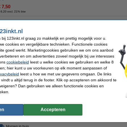
€ 7,50
 6,20 excl. 21% btw
aar op rij 'Beste webwinkel'
Meer dan 5 miljoen klanten
95% raadt 123inkt.n
23inkt.nl
ij 123inkt.nl graag zo makkelijk en prettig mogelijk voor u.
e cookies en vergelijkbare technieken. Functionele cookies
Omschrijving
ite goed werkt. Marketingcookies gebruiken we om ons aanbod
Met de Folia mini-haakset maakt u deze schattige lama helemaal zelf. Een gedeta
meegeleverd, net als 1x haaknaald, 2x borduurnaalden, 10 gram opvulwatten en 
verbeteren en om advertenties zoveel mogelijk bij uw interesses
geschikt voor volwassenen of kinderen vanaf 8 jaar. Zodra de lama af is, is deze 
 ons
cookiebeleid
leest u welke cookies we gebruiken en welke 8
Specificaties
ren; hier kunt u uw voorkeuren op elk moment aanpassen of
Merk:
Folia
Lengte:
ivacybeleid
leest u hoe we met uw gegevens omgaan. De links
Type:
haakset lama
vindt u altijd terug in de footer. Klik op accepteren om akkoord te
weigeren? Dan gebruiken we alleen functionele cookies en
ieken.
en
Accepteren
Morgen in huis