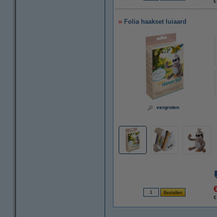
€
Folia haakset luiaard
vergroten
€