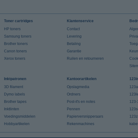
Toner cartridges
Klantenservice
Bedr
HP toners
Contact
Alge
Samsung toners
Levering
Priv
Brother toners
Betaling
Toeg
Canon toners
Garantie
Keur
Xerox toners
Ruilen en retourneren
Cook
Site
Inktpatronen
Kantoorartikelen
123i
3D filament
Opslagmedia
123a
Dymo labels
Ordners
123l
Brother tapes
Post-it's en notes
123-
Inktlinten
Pennen
123s
Voedingsmiddelen
Papierversnipperaars
123za
Hobbyartikelen
Rekenmachines
kabe