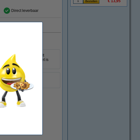
€ 13,95
Direct leverbaar
l aan
illeerde handleiding wordt
accessoires. Deze haakset is
tussen de 9-11 cm groot.
9 - 11 cm