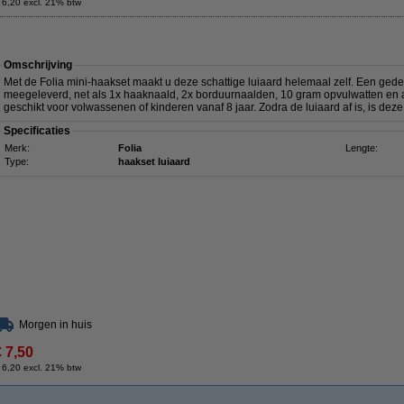
 6,20 excl. 21% btw
Omschrijving
Met de Folia mini-haakset maakt u deze schattige luiaard helemaal zelf. Een gede
meegeleverd, net als 1x haaknaald, 2x borduurnaalden, 10 gram opvulwatten en 
geschikt voor volwassenen of kinderen vanaf 8 jaar. Zodra de luiaard af is, is dez
Specificaties
Merk:
Folia
Lengte:
Type:
haakset luiaard
Morgen in huis
€ 7,50
 6,20 excl. 21% btw