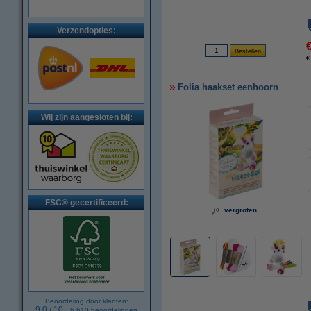
Verzendopties:
€
Folia haakset eenhoorn
Wij zijn aangesloten bij:
FSC® gecertificeerd:
vergroten
Beoordeling door klanten:
9.0
/
10
-
6.610
beoordelingen