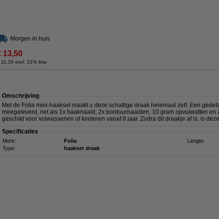
Morgen in huis
€ 13,50
 11,16 excl. 21% btw
Omschrijving
Met de Folia mini-haakset maakt u deze schattige draak helemaal zelf. Een gedet
meegeleverd, net als 1x haaknaald, 2x borduurnaalden, 10 gram opvulwatten en 
geschikt voor volwassenen of kinderen vanaf 8 jaar. Zodra dit draakje af is, is de
Specificaties
Merk:
Folia
Lengte:
Type:
haakset draak