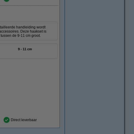
tailleerde handleiding wordt
accessoires. Deze haakset is
e tussen de 9-11 cm groot.
9 - 11 cm
Direct leverbaar