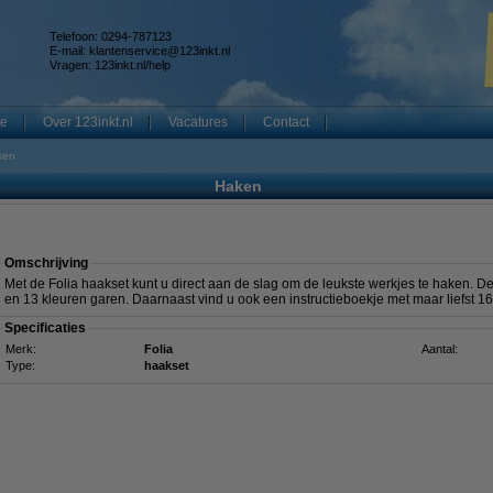
Telefoon: 0294-787123
E-mail:
klantenservice@123inkt.nl
Vragen:
123inkt.nl/help
te
Over 123inkt.nl
Vacatures
Contact
ken
Haken
Omschrijving
Met de Folia haakset kunt u direct aan de slag om de leukste werkjes te haken. D
en 13 kleuren garen. Daarnaast vind u ook een instructieboekje met maar liefst 1
Specificaties
Merk:
Folia
Aantal:
Type:
haakset