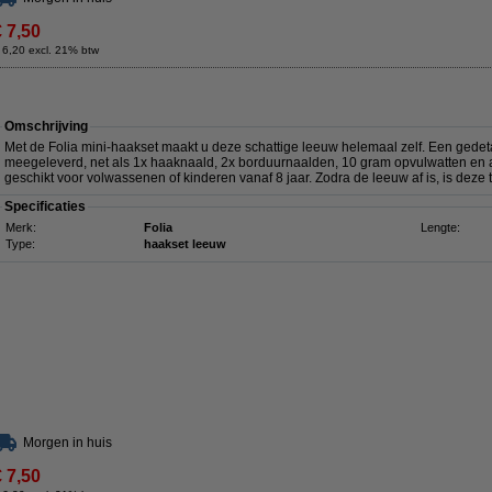
€ 7,50
 6,20 excl. 21% btw
Omschrijving
Met de Folia mini-haakset maakt u deze schattige leeuw helemaal zelf. Een gedet
meegeleverd, net als 1x haaknaald, 2x borduurnaalden, 10 gram opvulwatten en 
geschikt voor volwassenen of kinderen vanaf 8 jaar. Zodra de leeuw af is, is deze
Specificaties
Merk:
Folia
Lengte:
Type:
haakset leeuw
Morgen in huis
€ 7,50