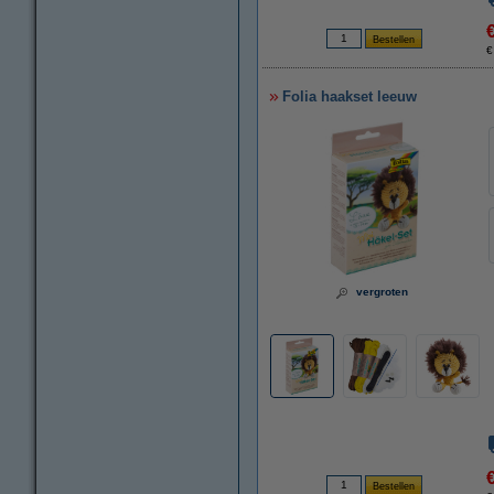
€
Folia haakset leeuw
vergroten