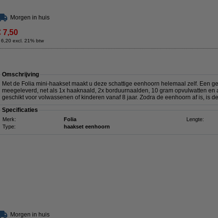
Morgen in huis
€ 7,50
 6,20 excl. 21% btw
Omschrijving
Met de Folia mini-haakset maakt u deze schattige eenhoorn helemaal zelf. Een ge
meegeleverd, net als 1x haaknaald, 2x borduurnaalden, 10 gram opvulwatten en 
geschikt voor volwassenen of kinderen vanaf 8 jaar. Zodra de eenhoorn af is, is 
Specificaties
Merk:
Folia
Lengte:
Type:
haakset eenhoorn
Morgen in huis