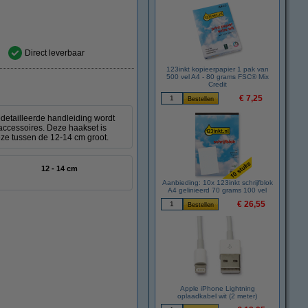
Direct leverbaar
123inkt kopieerpapier 1 pak van
500 vel A4 - 80 grams FSC® Mix
Credit
€ 7,25
detailleerde handleiding wordt
accessoires. Deze haakset is
deze tussen de 12-14 cm groot.
12 - 14 cm
Aanbieding: 10x 123inkt schrijfblok
A4 gelinieerd 70 grams 100 vel
€ 26,55
Apple iPhone Lightning
oplaadkabel wit (2 meter)