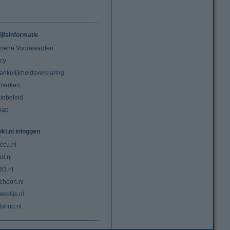
ijfsinformatie
mene Voorwaarden
acy
ankelijkheidsverklaring
merken
iebeleid
map
nkt.nl inloggen
ccu.nl
ed.nl
3D.nl
choon.nl
kelijk.nl
lshop.nl