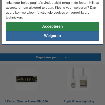
Direct leverbaar
links naar beide pagina's vindt u altijd terug in de footer. Klik op
Morgen in huis
accepteren om akkoord te gaan. Kiest u voor weigeren? Dan
gebruiken we alleen functionele cookies en vergelijkbare
€ 2,75
Bestellen
technieken.
Accepteren
Winstpakker! 11+1 gratis
Aanbieding: 12x Pentel K230M gelpen wit
Weigeren
€ 30,25
Populaire producten
123accu Xtreme Power MN1500
Apple iPhone Lightning