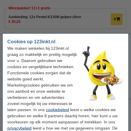
Winstpakker! 11+1 gratis
Aanbieding: 12x Pentel K230M gelpen zilver
€ 30,25
Aanbieding: 12x Pentel K230M gelpen wit
Cookies op 123inkt.nl
We maken winkelen bij 123inkt.nl
Pentel
wit
wit
0,5 mm
graag zo makkelijk en prettig mogelijk
voor u. Daarom gebruiken we
Bekijk de specificaties en omschrijving
cookies en vergelijkbare technieken.
Direct leverbaar
Functionele cookies zorgen dat de
Morgen in huis
website goed werkt.
Marketingcookies gebruiken we om
€ 30,25
Bestellen
ons aanbod en onze website te
verbeteren en om advertenties
zoveel mogelijk bij uw interesses te
Pentel K230M gelpen wit
laten passen. In ons
cookiebeleid
leest u welke cookies we
Pentel
wit
wit
0,5 mm
gebruiken en welke 8 partners daarbij horen; hier kunt u uw
voorkeuren op elk moment aanpassen of intrekken. In ons
Bekijk de specificaties en omschrijving
privacybeleid
leest u hoe we met uw gegevens omgaan. De