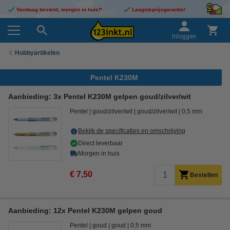
Vandaag besteld, morgen in huis!*
Laagsteprijsgarantie!
Inloggen
Hobbyartikelen
Pentel K230M
Aanbieding: 3x Pentel K230M gelpen goud/zilver/wit
Pentel
goud/zilver/wit
goud/zilver/wit
0,5 mm
Bekijk de specificaties en omschrijving
Direct leverbaar
Morgen in huis
€ 7,50
Bestellen
Aanbieding: 12x Pentel K230M gelpen goud
Pentel
goud
goud
0,5 mm