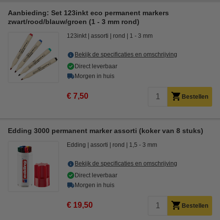
Aanbieding: Set 123inkt eco permanent markers
zwart/rood/blauw/groen (1 - 3 mm rond)
123inkt
assorti
rond
1 - 3 mm
Bekijk de specificaties en omschrijving
Direct leverbaar
Morgen in huis
€ 7,50
Bestellen
Edding 3000 permanent marker assorti (koker van 8 stuks)
Edding
assorti
rond
1,5 - 3 mm
Bekijk de specificaties en omschrijving
Direct leverbaar
Morgen in huis
€ 19,50
Bestellen