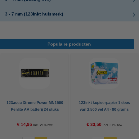
3 - 7 mm (123inkt huismerk)
Populaire producten
123accu Xtreme Power MN1500
123inkt kopieerpapier 1 doos
Penlite AA batterij 24 stuks
van 2.500 vel A4 - 80 grams
FSC® Mix Credit
€ 14,95
€ 33,50
Incl. 21% btw
Incl. 21% btw