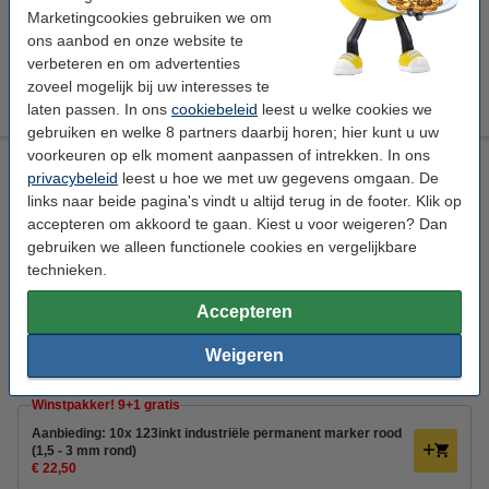
Marketingcookies gebruiken we om
Direct leverbaar
ons aanbod en onze website te
Morgen in huis
verbeteren en om advertenties
zoveel mogelijk bij uw interesses te
€ 19,50
Bestellen
laten passen. In ons
cookiebeleid
leest u welke cookies we
gebruiken en welke 8 partners daarbij horen; hier kunt u uw
voorkeuren op elk moment aanpassen of intrekken. In ons
123inkt industriële permanent marker rood (1,5 - 3 mm rond)
privacybeleid
leest u hoe we met uw gegevens omgaan. De
123inkt
rood
rond
1,5 - 3 mm
links naar beide pagina's vindt u altijd terug in de footer. Klik op
accepteren om akkoord te gaan. Kiest u voor weigeren? Dan
Bekijk de specificaties en omschrijving
gebruiken we alleen functionele cookies en vergelijkbare
Bespaar bijna
35%
met ons huismerk
technieken.
Direct leverbaar
Morgen in huis
Accepteren
€ 2,50
Bestellen
Weigeren
Winstpakker! 9+1 gratis
Aanbieding: 10x 123inkt industriële permanent marker rood
(1,5 - 3 mm rond)
€ 22,50