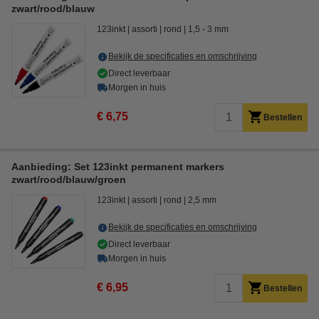
zwart/rood/blauw
123inkt
assorti
rond
1,5 - 3 mm
Bekijk de specificaties en omschrijving
Direct leverbaar
Morgen in huis
€ 6,75
Bestellen
Aanbieding: Set 123inkt permanent markers
zwart/rood/blauw/groen
123inkt
assorti
rond
2,5 mm
Bekijk de specificaties en omschrijving
Direct leverbaar
Morgen in huis
€ 6,95
Bestellen