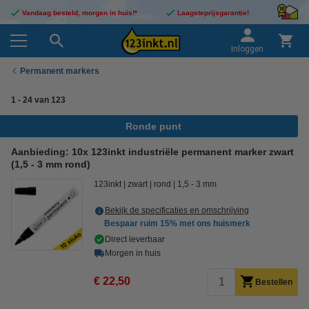
Vandaag besteld, morgen in huis!*
Laagsteprijsgarantie!
Inloggen
Permanent markers
1
-
24
van
123
Ronde punt
Aanbieding: 10x 123inkt industriële permanent marker zwart
(1,5 - 3 mm rond)
123inkt
zwart
rond
1,5 - 3 mm
Bekijk de specificaties en omschrijving
Bespaar ruim
15%
met ons huismerk
Direct leverbaar
Morgen in huis
€ 22,50
Bestellen