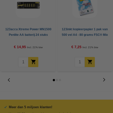
123accu Xtreme Power MN1500
123inkt kopieerpapier 1 pak van
Penlite AA batterij 24 stuks
500 vel A4 - 80 grams FSC® Mix
Credit
€ 14,95
€ 7,25
Incl. 21% btw
Incl. 21% btw
Meer dan 5 miljoen klanten!