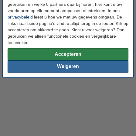
gebruiken en welke 8 partners daarbij horen; hier kunt u uw
U voorkomt dat gasten, collega’s of voorbijgangers meekijken. Zo
voorkeuren op elk moment aanpassen of intrekken. In ons
verkleint u de kans op datalekken en ongewenst zicht op
privacybeleid
leest u hoe we met uw gegevens omgaan. De
vertrouwelijke bestanden.
links naar beide pagina's vindt u altijd terug in de footer. Klik op
accepteren om akkoord te gaan. Kiest u voor weigeren? Dan
Bestel direct mee
gebruiken we alleen functionele cookies en vergelijkbare
technieken.
Accepteren
Weigeren