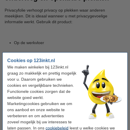
Privacyfolie verhoogt privacy op plekken waar anderen
meekijken. Dit is ideaal wanneer u met privacygevoelige
informatie werkt. Gebruik dit product:
Op de werkvloer
Cookies op 123inkt.nl
In vergaderruimtes
We maken winkelen bij 123inkt.nl
graag zo makkelijk en prettig mogelijk
voor u. Daarom gebruiken we
Op flexplekken
cookies en vergelijkbare technieken.
Functionele cookies zorgen dat de
website goed werkt.
In openbare ruimtes
Marketingcookies gebruiken we om
ons aanbod en onze website te
verbeteren en om advertenties
In het openbaar vervoer
zoveel mogelijk bij uw interesses te
laten passen. In ons
cookiebeleid
leest u welke cookies we