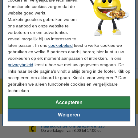
Functionele cookies zorgen dat de
FSC® Mix Credit
website goed werkt.
€ 14,95
€ 33,50
Incl. 21% btw
Incl. 21% btw
Marketingcookies gebruiken we om
ons aanbod en onze website te
verbeteren en om advertenties
zoveel mogelijk bij uw interesses te
laten passen. In ons
cookiebeleid
leest u welke cookies we
gebruiken en welke 8 partners daarbij horen; hier kunt u uw
voorkeuren op elk moment aanpassen of intrekken. In ons
privacybeleid
leest u hoe we met uw gegevens omgaan. De
links naar beide pagina's vindt u altijd terug in de footer. Klik op
accepteren om akkoord te gaan. Kiest u voor weigeren? Dan
gebruiken we alleen functionele cookies en vergelijkbare
Meer dan 5 miljoen klanten!
technieken.
Voor 23.59 uur besteld, morgen in huis!
Accepteren
Laagsteprijsgarantie!
Weigeren
Hulp nodig? Bel ons op 0294-787123
Op werkdagen van 8.00 tot 17.00 uur