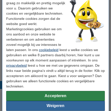
€ 41,50
graag zo makkelijk en prettig mogelijk
voor u. Daarom gebruiken we
Tip: meebestellen
cookies en vergelijkbare technieken.
Functionele cookies zorgen dat de
123inkt houten roerstaafjes 110 mm (2000
website goed werkt.
stuks) FSC® 100%
€ 6,95
Marketingcookies gebruiken we om
ons aanbod en onze website te
verbeteren en om advertenties
Cup-a-Soup bekers 175 ml (1000 stuks)
€ 69,50
zoveel mogelijk bij uw interesses te
laten passen. In ons
cookiebeleid
leest u welke cookies we
gebruiken en welke 8 partners daarbij horen; hier kunt u uw
Cup-a-Soup Champignon Crème 175 ml (21
voorkeuren op elk moment aanpassen of intrekken. In ons
stuks)
€ 10,95
privacybeleid
leest u hoe we met uw gegevens omgaan. De
links naar beide pagina's vindt u altijd terug in de footer. Klik op
accepteren om akkoord te gaan. Kiest u voor weigeren? Dan
gebruiken we alleen functionele cookies en vergelijkbare
Populaire producten
technieken.
Accepteren
Weigeren