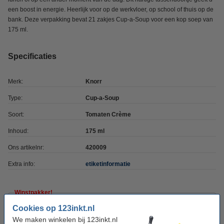
een boost in energie. Heerlijk voor op de werkvloer, op school of thuis op de
bank. Deze verpakking bevat 21 zakjes Cup-a-Soup voor een kop soep van
175 ml.
Specificaties
Merk:
Knorr
Type:
Cup-a-Soup
Soort:
Tomaten Crème
Inhoud:
175 ml
Ons artikelnr:
420009
Extra info:
etiketinformatie
Winstpakker!
Cookies op 123inkt.nl
Aanbieding: 4x Cup-a-Soup Tomaten Crème
175 ml (21 stuks)
We maken winkelen bij 123inkt.nl