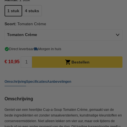
1 stuk
4 stuks
Soort:
Tomaten Crème
Tomaten Crème
Direct leverbaar
Morgen in huis
€ 10,95
Bestellen
Omschrijving
Specificaties
Aanbevelingen
Omschrijving
Geniet van een heerlijke Cup-a-Soup Tomaten Crème, gemaakt van de
beste ingrediënten en zonder smaakversterkers, kunstmatige kleurstoffen en
conserveermiddelen. Niet alleen lekker om vier uur, maar ook tijdens de
lunch of op een ander moment van de dag. Dit hartige tussendoortje geeft u