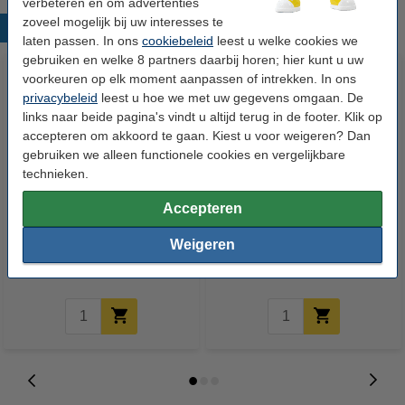
verbeteren en om advertenties
zoveel mogelijk bij uw interesses te
Populaire producten
laten passen. In ons
cookiebeleid
leest u welke cookies we
gebruiken en welke 8 partners daarbij horen; hier kunt u uw
voorkeuren op elk moment aanpassen of intrekken. In ons
privacybeleid
leest u hoe we met uw gegevens omgaan. De
links naar beide pagina's vindt u altijd terug in de footer. Klik op
accepteren om akkoord te gaan. Kiest u voor weigeren? Dan
gebruiken we alleen functionele cookies en vergelijkbare
technieken.
123inkt kopieerpapier 1 pak van
123inkt kopieerpapier 1 doos
Accepteren
500 vel A4 - 80 grams FSC® Mix
van 2.500 vel A4 - 80 grams
Credit
FSC® Mix Credit
Weigeren
€ 7,25
€ 33,50
Incl. 21% btw
Incl. 21% btw