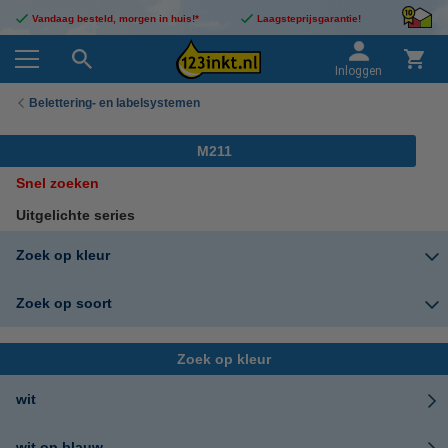
Vandaag besteld, morgen in huis!*
Laagsteprijsgarantie!
Inloggen
Belettering- en labelsystemen
M211
Snel zoeken
Uitgelichte series
Zoek op kleur
Zoek op soort
Zoek op kleur
wit
wit op blauw