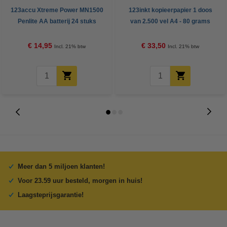
123accu Xtreme Power MN1500
123inkt kopieerpapier 1 doos
Penlite AA batterij 24 stuks
van 2.500 vel A4 - 80 grams
FSC® Mix Credit
€ 14,95
€ 33,50
Incl. 21% btw
Incl. 21% btw
Meer dan 5 miljoen klanten!
Voor 23.59 uur besteld, morgen in huis!
Laagsteprijsgarantie!