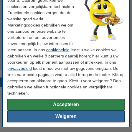
voor u. Daarom gebruiken we
cookies en vergelijkbare technieken.
flexibel nylon
Functionele cookies zorgen dat de
website goed werkt.
krimpkousen
Marketingcookies gebruiken we om
ons aanbod en onze website te
niet-klevend
verbeteren en om advertenties
zoveel mogelijk bij uw interesses te
permanent polyester
laten passen. In ons
cookiebeleid
leest u welke cookies we
gebruiken en welke 8 partners daarbij horen; hier kunt u uw
voorkeuren op elk moment aanpassen of intrekken. In ons
vinyl
privacybeleid
leest u hoe we met uw gegevens omgaan. De
links naar beide pagina's vindt u altijd terug in de footer. Klik op
accepteren om akkoord te gaan. Kiest u voor weigeren? Dan
Populaire producten
gebruiken we alleen functionele cookies en vergelijkbare
technieken.
Accepteren
Weigeren