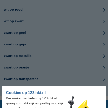
wit op rood
wit op zwart
zwart op geel
zwart op grijs
zwart op metallic
zwart op oranje
zwart op transparant
zwart op wit
Cookies op 123inkt.nl
We maken winkelen bij 123inkt.nl
graag zo makkelijk en prettig mogelijk
Zoek op soort