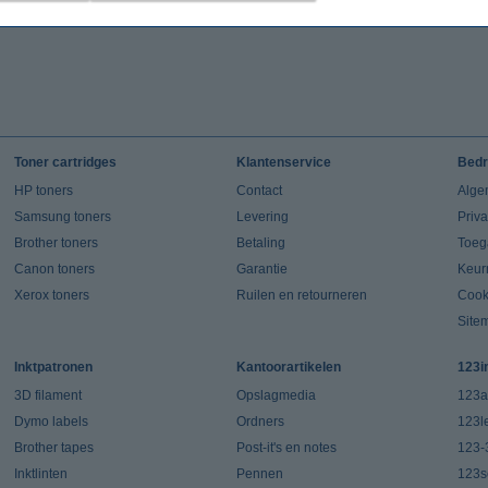
Toner cartridges
Klantenservice
Bedr
HP toners
Contact
Alge
Samsung toners
Levering
Priv
Brother toners
Betaling
Toeg
Canon toners
Garantie
Keur
Xerox toners
Ruilen en retourneren
Cook
Site
Inktpatronen
Kantoorartikelen
123i
3D filament
Opslagmedia
123a
Dymo labels
Ordners
123l
Brother tapes
Post-it's en notes
123-
Inktlinten
Pennen
123s