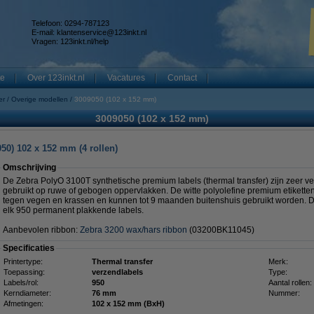
Telefoon: 0294-787123
E-mail:
klantenservice@123inkt.nl
Vragen:
123inkt.nl/help
te
Over 123inkt.nl
Vacatures
Contact
er
Overige modellen
3009050 (102 x 152 mm)
3009050 (102 x 152 mm)
50) 102 x 152 mm (4 rollen)
Omschrijving
De Zebra PolyO 3100T synthetische premium labels (thermal transfer) zijn zeer v
gebruikt op ruwe of gebogen oppervlakken. De witte polyolefine premium etikett
tegen vegen en krassen en kunnen tot 9 maanden buitenshuis gebruikt worden. D
elk 950 permanent plakkende labels.
Aanbevolen ribbon:
Zebra 3200 wax/hars ribbon
(03200BK11045)
Specificaties
Printertype:
Thermal transfer
Merk:
Toepassing:
verzendlabels
Type:
Labels/rol:
950
Aantal rollen:
Kerndiameter:
76 mm
Nummer:
Afmetingen:
102 x 152 mm (BxH)