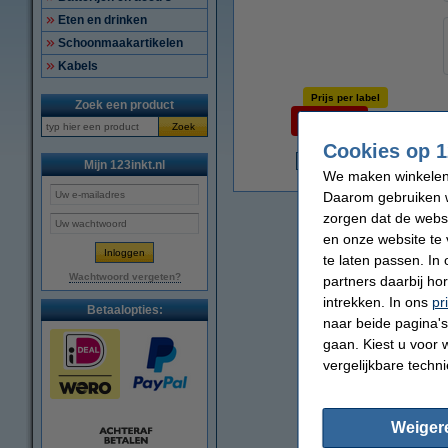
Eten en drinken
Schoonmaakartikelen
Kabels
Prijs per label
Zoek een product
€ 0,060
Zoek
Cookies op 1
Mijn 123inkt.nl
€
We maken winkelen b
Daarom gebruiken w
zorgen dat de webs
en onze website te 
te laten passen. In
Wachtwoord vergeten?
partners daarbij ho
intrekken. In ons
pr
Betaalopties:
naar beide pagina's 
gaan. Kiest u voor 
vergelijkbare techn
Weiger