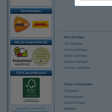
Verzendopties:
Inkt cartridges
Wij zijn aangesloten bij:
HP cartridges
Canon cartridges
Epson cartridges
Brother cartridges
Lexmark cartridges
FSC® gecertificeerd:
Papier en fotopapier
Fotopapier
Kopieerpapier
Double A Paper
Beoordeling door klanten:
Etiketten
9.0
/
10
-
6.610
beoordelingen