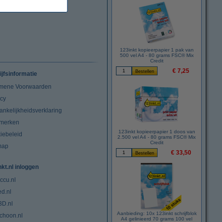
123inkt kopieerpapier 1 pak van
500 vel A4 - 80 grams FSC® Mix
Credit
€ 7,25
ijfsinformatie
mene Voorwaarden
acy
ankelijkheidsverklaring
merken
123inkt kopieerpapier 1 doos van
iebeleid
2.500 vel A4 - 80 grams FSC® Mix
Credit
map
€ 33,50
nkt.nl inloggen
ccu.nl
ed.nl
3D.nl
Aanbieding: 10x 123inkt schrijfblok
choon.nl
A4 gelinieerd 70 grams 100 vel