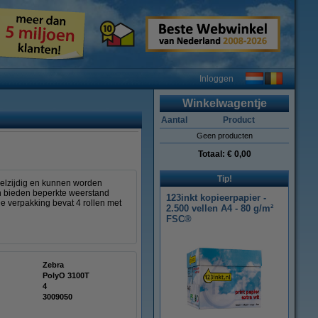
Inloggen
Winkelwagentje
Aantal
Product
Geen producten
Totaal:
€ 0,00
Tip!
eelzijdig en kunnen worden
en bieden beperkte weerstand
123inkt kopieerpapier -
e verpakking bevat 4 rollen met
2.500 vellen A4 - 80 g/m²
FSC®
Zebra
PolyO 3100T
4
3009050