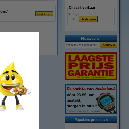
Direct leverbaar
bbons)
€ 33,50
Nieuwsbrief
Beperkte voorraad
Populaire producten