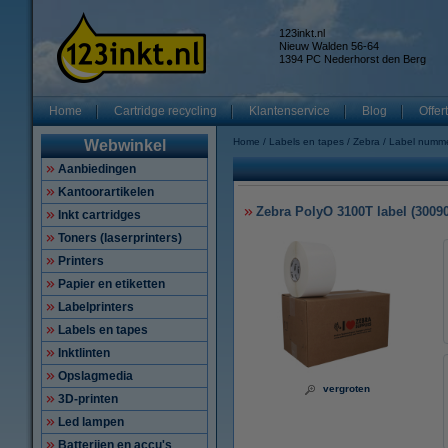
123inkt.nl
Nieuw Walden 56-64
1394 PC Nederhorst den Berg
Home
Cartridge recycling
Klantenservice
Blog
Offer
Home
Labels en tapes
Zebra
Label numm
Webwinkel
Aanbiedingen
Kantoorartikelen
Zebra PolyO 3100T label (30090
Inkt cartridges
Toners (laserprinters)
Printers
Papier en etiketten
Labelprinters
Labels en tapes
Inktlinten
Opslagmedia
vergroten
3D-printen
Led lampen
Batterijen en accu's