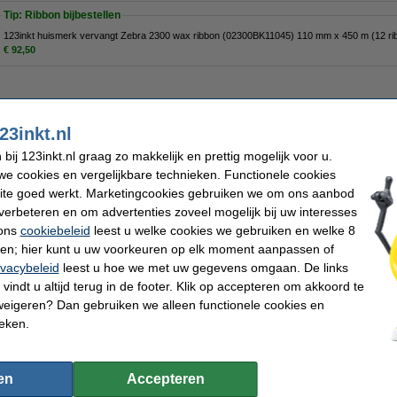
Tip: Ribbon bijbestellen
123inkt huismerk vervangt Zebra 2300 wax ribbon (02300BK11045) 110 mm x 450 m (12 ri
€ 92,50
23inkt.nl
€ 227,50
 188,02 excl. 21% btw
ij 123inkt.nl graag zo makkelijk en prettig mogelijk voor u.
e cookies en vergelijkbare technieken. Functionele cookies
ite goed werkt. Marketingcookies gebruiken we om ons aanbod
verbeteren en om advertenties zoveel mogelijk bij uw interesses
 ons
cookiebeleid
leest u welke cookies we gebruiken en welke 8
ren; hier kunt u uw voorkeuren op elk moment aanpassen of
ivacybeleid
leest u hoe we met uw gegevens omgaan. De links
vindt u altijd terug in de footer. Klik op accepteren om akkoord te
weigeren? Dan gebruiken we alleen functionele cookies en
ieken.
en
Accepteren