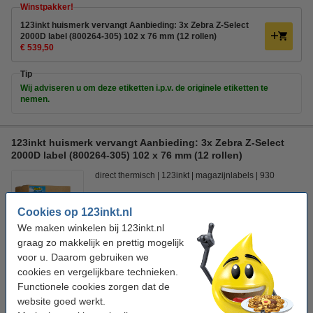
Winstpakker!
123inkt huismerk vervangt Aanbieding: 3x Zebra Z-Select
2000D label (800264-305) 102 x 76 mm (12 rollen)
€ 539,50
Tip
Wij adviseren u om deze etiketten i.p.v. de originele etiketten te
nemen.
123inkt huismerk vervangt Aanbieding: 3x Zebra Z-Select
2000D label (800264-305) 102 x 76 mm (12 rollen)
direct thermisch
123inkt
magazijnlabels
930
Bekijk de specificaties en omschrijving
Cookies op 123inkt.nl
Direct leverbaar
We maken winkelen bij 123inkt.nl
Morgen in huis
graag zo makkelijk en prettig mogelijk
Prijs per label
€ 0,016
voor u. Daarom gebruiken we
cookies en vergelijkbare technieken.
€ 539,50
Bestellen
Functionele cookies zorgen dat de
website goed werkt.