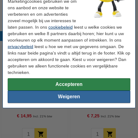
Marketingcookies gebruiken we om
Tip
ons aanbod en onze website te
Wij adviseren u om deze etiketten i.p.v. de originele etiketten te
nemen.
verbeteren en om advertenties
zoveel mogelijk bij uw interesses te
laten passen. In ons
cookiebeleid
leest u welke cookies we
gebruiken en welke 8 partners daarbij horen; hier kunt u uw
Populaire producten
voorkeuren op elk moment aanpassen of intrekken. In ons
privacybeleid
leest u hoe we met uw gegevens omgaan. De
links naar beide pagina's vindt u altijd terug in de footer. Klik op
accepteren om akkoord te gaan. Kiest u voor weigeren? Dan
gebruiken we alleen functionele cookies en vergelijkbare
technieken.
Accepteren
123accu Xtreme Power MN1500
123inkt kopieerpapier 1 pak van
Weigeren
Penlite AA batterij 24 stuks
500 vel A4 - 80 grams FSC® Mix
Credit
€ 14,95
€ 7,25
Incl. 21% btw
Incl. 21% btw