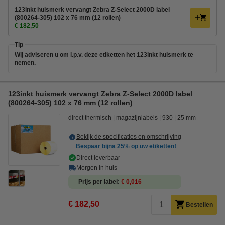
123inkt huismerk vervangt Zebra Z-Select 2000D label
(800264-305) 102 x 76 mm (12 rollen)
€ 182,50
Tip
Wij adviseren u om i.p.v. deze etiketten het 123inkt huismerk te
nemen.
123inkt huismerk vervangt Zebra Z-Select 2000D label
(800264-305) 102 x 76 mm (12 rollen)
direct thermisch
magazijnlabels
930
25 mm
Bekijk de specificaties en omschrijving
Bespaar bijna
25%
op uw etiketten!
Direct leverbaar
Morgen in huis
Prijs per label
€ 0,016
€ 182,50
Bestellen