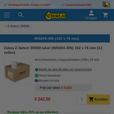
Vandaag besteld, morgen in huis!*
Laagsteprijsgarantie!
Inloggen
Z-Select 2000D
800264-305 (102 x 76 mm)
Zebra Z-Select 2000D label (800264-305) 102 x 76 mm (12
rollen)
direct thermisch
magazijnlabels
930
25 mm
Bekijk de specificaties en omschrijving
Direct leverbaar
Morgen in huis
Prijs per label
€ 0,022
€ 242,50
Bestellen
Bespaar bijna
25%
op uw etiketten!