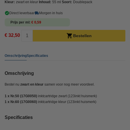
Kleur:
zwart en kleur
Inhoud:
55 ml
Soort:
Doublepack
Direct leverbaar
Morgen in huis
Prijs per ml
€ 0,59
€ 32,50
Bestellen
Omschrijving
Specificaties
Omschrijving
Bestel nu
zwart en kleur
samen voor nog meer voordeel.
1 x Nr.50 (17G0050)
inktcartridge zwart (123inkt huismerk)
1 x Nr.60 (17G0060)
inktcartridge kleur (123inkt huismerk)
Specificaties