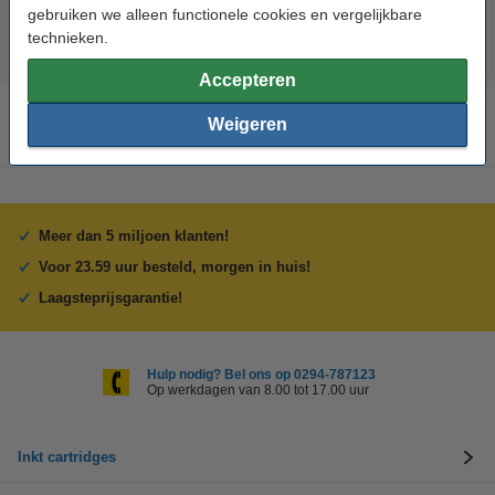
gebruiken we alleen functionele cookies en vergelijkbare
technieken.
Accepteren
Weigeren
Meer dan 5 miljoen klanten!
Voor 23.59 uur besteld, morgen in huis!
Laagsteprijsgarantie!
Hulp nodig? Bel ons op 0294-787123
Op werkdagen van 8.00 tot 17.00 uur
Inkt cartridges