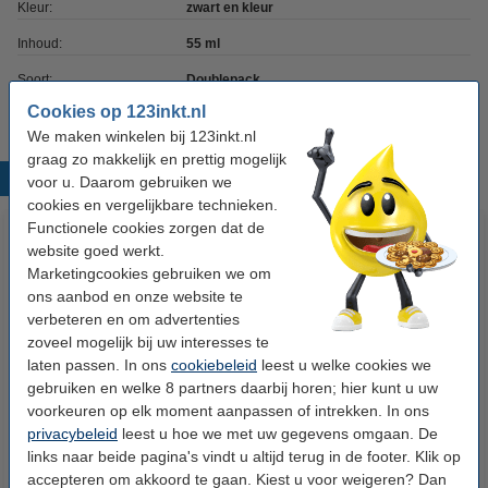
Kleur:
zwart en kleur
Inhoud:
55 ml
Soort:
Doublepack
Cookies op 123inkt.nl
We maken winkelen bij 123inkt.nl
graag zo makkelijk en prettig mogelijk
Populaire producten
voor u. Daarom gebruiken we
cookies en vergelijkbare technieken.
Functionele cookies zorgen dat de
website goed werkt.
Marketingcookies gebruiken we om
ons aanbod en onze website te
verbeteren en om advertenties
zoveel mogelijk bij uw interesses te
laten passen. In ons
cookiebeleid
leest u welke cookies we
Lexmark Nr.16 (10N0016)
Lexmark Nr.50 (17G0050)
gebruiken en welke 8 partners daarbij horen; hier kunt u uw
inktcartridge zwart hoge
inktcartridge zwart hoge
voorkeuren op elk moment aanpassen of intrekken. In ons
privacybeleid
capaciteit (123inkt huismerk)
leest u hoe we met uw gegevens omgaan. De
capaciteit (123inkt huismerk)
links naar beide pagina's vindt u altijd terug in de footer. Klik op
€ 22,50
€ 17,50
Incl. 21% btw
Incl. 21% btw
accepteren om akkoord te gaan. Kiest u voor weigeren? Dan