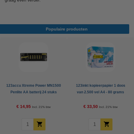
graag even verder.
Populaire producten
123accu Xtreme Power MN1500
123inkt kopieerpapier 1 doos
Penlite AA batterij 24 stuks
van 2.500 vel A4 - 80 grams
FSC® Mix Credit
€ 14,95
€ 33,50
Incl. 21% btw
Incl. 21% btw