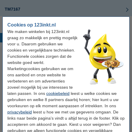
TM7167
Cookies op 123inkt.nl
We maken winkelen bij 123inkt.nl
Populaire producten
graag zo makkelijk en prettig mogelijk
voor u. Daarom gebruiken we
cookies en vergelijkbare technieken.
Functionele cookies zorgen dat de
website goed werkt.
Marketingcookies gebruiken we om
ons aanbod en onze website te
verbeteren en om advertenties
zoveel mogelijk bij uw interesses te
laten passen. In ons
cookiebeleid
leest u welke cookies we
123inkt kopieerpapier 1 pak van
123inkt kopieerpapier 1 doos
gebruiken en welke 8 partners daarbij horen; hier kunt u uw
500 vel A4 - 80 grams FSC® Mix
van 2.500 vel A4 - 80 grams
voorkeuren op elk moment aanpassen of intrekken. In ons
Credit
FSC® Mix Credit
privacybeleid
leest u hoe we met uw gegevens omgaan. De
€ 7,25
€ 33,50
Incl. 21% btw
Incl. 21% btw
links naar beide pagina's vindt u altijd terug in de footer. Klik op
accepteren om akkoord te gaan. Kiest u voor weigeren? Dan
gebruiken we alleen functionele cookies en vergelijkbare