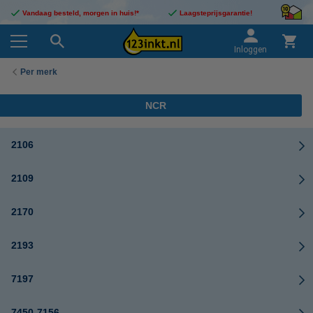
Vandaag besteld, morgen in huis!*
Laagsteprijsgarantie!
Inloggen
Per merk
NCR
2106
2109
2170
2193
7197
7450-7156