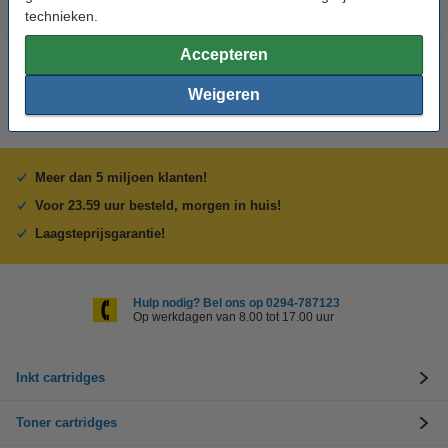
technieken.
Accepteren
Weigeren
Meer dan 5 miljoen klanten!
Voor 23.59 uur besteld, morgen in huis!
Laagsteprijsgarantie!
Hulp nodig? Bel ons op 0294-787123
Op werkdagen van 8.00 tot 17.00 uur
Inkt cartridges
Toner cartridges