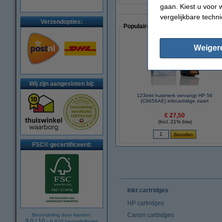
gaan. Kiest u voor 
vergelijkbare techn
Verzendopties:
Populaire artikelen van klanten die
Weiger
Wij zijn aangesloten bij:
123inkt huismerk vervangt HP 56
(C6656AE) inktcartridge zwart
€ 27,50
(Incl. 21% btw)
FSC® gecertificeerd:
Inkt cartridges
HP cartridges
Canon cartridges
Beoordeling door klanten:
9.0
/
10
-
6.610
beoordelingen