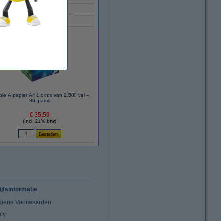
le A papier A4 1 doos van 2.500 vel –
80 grams
€ 35,50
(Incl. 21% btw)
ijfsinformatie
mene Voorwaarden
acy