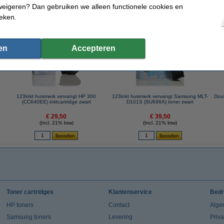
weigeren? Dan gebruiken we alleen functionele cookies en
ieken.
 dit artikel ook besteld hebben
en
Accepteren
123inkt huismerk vervangt HP 300
123inkt huismerk vervangt Samsung MLT-
Doub
(CC640EE) inktcartridge zwart
D101S (SU696A) toner zwart
€ 29,50
€ 39,50
(Incl. 21% btw)
(Incl. 21% btw)
Toner cartridges
Klantenservice
Bedr
HP toners
Contact
Alge
Samsung toners
Levering
Priv