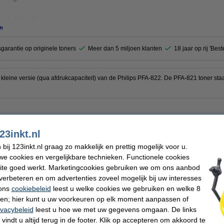
n
garantie op originele toners
Meer dan 5 miljoen klanten
18 jaar op rij 'Bes
 kleine versie (qua afdrukcapaciteit) van de Philips PFA-822. De PFA-821 toner staat
s
EAN-code:
 cartridge
Ons artikelnr:
23inkt.nl
Nummer:
00 pagina's
ij 123inkt.nl graag zo makkelijk en prettig mogelijk voor u.
e cookies en vergelijkbare technieken. Functionele cookies
ite goed werkt. Marketingcookies gebruiken we om ons aanbod
verbeteren en om advertenties zoveel mogelijk bij uw interesses
 ons
cookiebeleid
leest u welke cookies we gebruiken en welke 8
pier 1 doos van 2.500 vel A4 - 80 grams FSC® Mix Credit
ren; hier kunt u uw voorkeuren op elk moment aanpassen of
ivacybeleid
leest u hoe we met uw gegevens omgaan. De links
vindt u altijd terug in de footer. Klik op accepteren om akkoord te