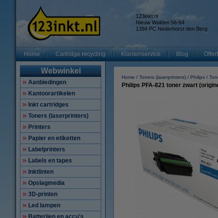
123inkt.nl
Nieuw Walden 56-64
1394 PC Nederhorst den Berg
Home
Cartridge recycling
Klantenservice
Blog
Offer
Webwinkel
Home
Toners (laserprinters)
Philips
Ton
Aanbiedingen
Philips PFA-821 toner zwart (origin
Kantoorartikelen
Inkt cartridges
Toners (laserprinters)
Printers
Papier en etiketten
Labelprinters
Labels en tapes
Inktlinten
Opslagmedia
3D-printen
Led lampen
Batterijen en accu's