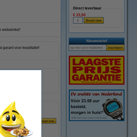
Direct leverbaar
€ 33,50
te webwinkel'
Nieuwsbrief
 garant voor kwalitatief
3425160262902
032896
PFA821