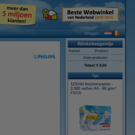
Inloggen
Winkelwagentje
Aantal
Product
Geen producten
Totaal:
€ 0,00
Tip!
123inkt kopieerpapier -
2.500 vellen A4 - 80 g/m²
FSC®