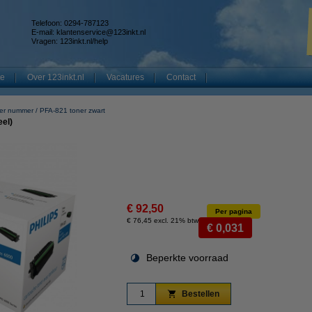
Telefoon: 0294-787123
E-mail:
klantenservice@123inkt.nl
Vragen:
123inkt.nl/help
te
Over 123inkt.nl
Vacatures
Contact
er nummer
PFA-821 toner zwart
eel)
€ 92,50
Per pagina
€ 76,45 excl. 21% btw
€ 0,031
Beperkte voorraad
Bestellen