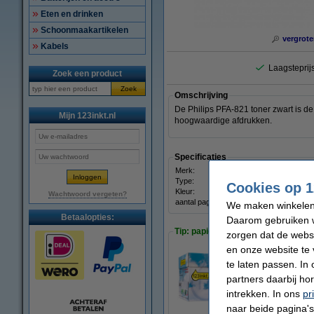
Eten en drinken
Schoonmaakartikelen
vergrote
Kabels
Laagsteprijs
Zoek een product
Zoek
Omschrijving
De Philips PFA-821 toner zwart is de
Mijn 123inkt.nl
hoogwaardige afdrukken.
Specificaties
Merk:
Philip
Type:
toner
Cookies op 1
Kleur:
zwart
Wachtwoord vergeten?
aantal pagina's:
± 3.0
We maken winkelen b
Betaalopties:
Daarom gebruiken w
Tip: papier meebestellen
zorgen dat de webs
en onze website te 
te laten passen. In
123inkt kopieerpa
partners daarbij ho
€ 33,50
intrekken. In ons
pr
naar beide pagina's 