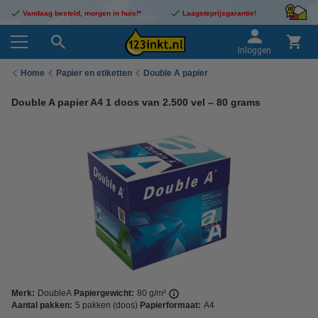
Vandaag besteld, morgen in huis!*
Laagsteprijsgarantie!
Inloggen
Home
Papier en etiketten
Double A papier
Double A papier A4 1 doos van 2.500 vel – 80 grams
Merk:
DoubleA
Papiergewicht:
80 g/m²
Aantal pakken:
5 pakken (doos)
Papierformaat:
A4