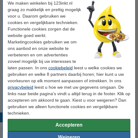
We maken winkelen bij 123inkt.nl
Merk:
123inkt
Papiergewicht:
80 g/m²
Aantal pakken:
5 pakken (doos)
graag zo makkelijk en prettig mogelijk
Papierformaat:
A4
voor u. Daarom gebruiken we
cookies en vergelijkbare technieken.
Bekijk de specificaties en omschrijving
Functionele cookies zorgen dat de
Direct leverbaar
Morgen in huis
website goed werkt.
Prijs per pak
€ 6,70
Marketingcookies gebruiken we om
ons aanbod en onze website te
verbeteren en om advertenties
€ 33,50
Bestellen
zoveel mogelijk bij uw interesses te
laten passen. In ons
cookiebeleid
leest u welke cookies we
Winstpakker!
gebruiken en welke 8 partners daarbij horen; hier kunt u uw
voorkeuren op elk moment aanpassen of intrekken. In ons
123inkt kopieerpapier 4 dozen van 2.500 vel A4
- 80 grams FSC® Mix Credit
privacybeleid
leest u hoe we met uw gegevens omgaan. De
€ 132,50
links naar beide pagina's vindt u altijd terug in de footer. Klik op
accepteren om akkoord te gaan. Kiest u voor weigeren? Dan
gebruiken we alleen functionele cookies en vergelijkbare
technieken.
Populaire producten
Accepteren
Weigeren