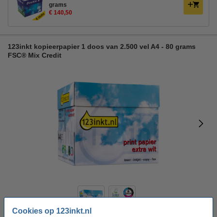
grams
€ 140,50
123inkt kopieerpapier 1 doos van 2.500 vel A4 - 80 grams
FSC® Mix Credit
Cookies op 123inkt.nl