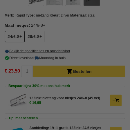
Merk:
Rapid
Type:
niettang
Kleur:
zilver
Materiaal:
staal
Maat nietjes:
24/6-8+
24/6-8+
26/6-8+
Bekijk de specificaties en omschrijving
Direct leverbaar
Maandag in huis
€ 23,50
Bestellen
Bespaar bijna
30%
met ons huismerk
123inkt niettang voor nietjes 24/6-8 (45 vel)
€ 16,95
Tip: meebestellen
Aanbieding: 19+1 gratis 123inkt 24/6 nietjes