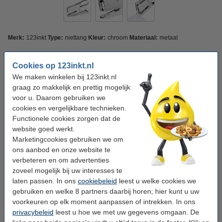
Merk:
123inkt
Type:
niettang
Kleur:
chroom
Materiaal:
metaal
Aantal:
1 stuk
Cookies op 123inkt.nl
1 stuk
3 stuks
We maken winkelen bij 123inkt.nl
graag zo makkelijk en prettig mogelijk
voor u. Daarom gebruiken we
Bekijk de specificaties en omschrijving
cookies en vergelijkbare technieken.
Bespaar bijna
30%
met ons huismerk
Functionele cookies zorgen dat de
Direct leverbaar
Maandag in huis
website goed werkt.
Marketingcookies gebruiken we om
€ 16,95
Bestellen
ons aanbod en onze website te
verbeteren en om advertenties
Winstpakker!
zoveel mogelijk bij uw interesses te
laten passen. In ons
cookiebeleid
leest u welke cookies we
Aanbieding: 3x 123inkt niettang voor nietjes
gebruiken en welke 8 partners daarbij horen; hier kunt u uw
24/6-8 (45 vel)
€ 46,95
voorkeuren op elk moment aanpassen of intrekken. In ons
privacybeleid
leest u hoe we met uw gegevens omgaan. De