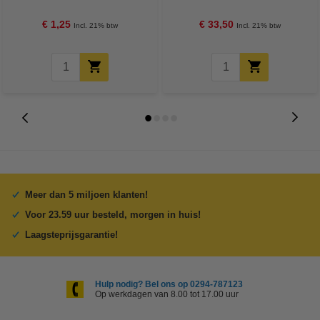
FSC® Mix Credit
€ 1,25
€ 33,50
Incl. 21% btw
Incl. 21% btw
Meer dan 5 miljoen klanten!
Voor 23.59 uur besteld, morgen in huis!
Laagsteprijsgarantie!
Hulp nodig? Bel ons op 0294-787123
Op werkdagen van 8.00 tot 17.00 uur