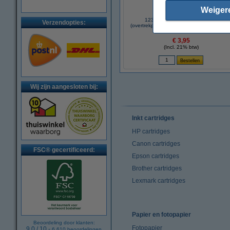
Weiger
123inkt gesatineerd kalkpapier
Verzendopties:
(overtrekpapier) A4 (12 vel) FSC® Mix 
€ 3,95
(Incl. 21% btw)
Wij zijn aangesloten bij:
Inkt cartridges
HP cartridges
Canon cartridges
FSC® gecertificeerd:
Epson cartridges
Brother cartridges
Lexmark cartridges
Papier en fotopapier
Beoordeling door klanten:
Fotopapier
9.0
/
10
-
6.610
beoordelingen