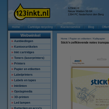
123inkt.nl
Nieuw Walden 56-64
1394 PC Nederhorst den Berg
Home
Cartridge recycling
Klantenservice
Blog
Offer
Webwinkel
Home
Papier en etiketten
Kalkpapier
Aanbiedingen
Stick'n zelfklevende notes transpa
Kantoorartikelen
Inkt cartridges
Toners (laserprinters)
Printers
Papier en etiketten
Labelprinters
Labels en tapes
Inktlinten
Opslagmedia
3D-printen
Led lampen
Batterijen en accu's