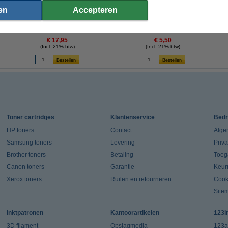
en
Accepteren
Aanbieding: 123inkt gesatineerd kalkpapier
Stick'n zelfklevende notes transparant 150
Stic
70%
(overtrekpapier) A4 (60 vel)
x 101 mm (30 vel)
€ 17,95
€ 5,50
(Incl. 21% btw)
(Incl. 21% btw)
Toner cartridges
Klantenservice
Bedr
HP toners
Contact
Alge
Samsung toners
Levering
Priv
Brother toners
Betaling
Toeg
Canon toners
Garantie
Keur
Xerox toners
Ruilen en retourneren
Cook
Site
Inktpatronen
Kantoorartikelen
123i
3D filament
Opslagmedia
123a