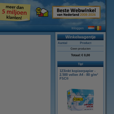
Inloggen
Winkelwagentje
Aantal
Product
Geen producten
Totaal:
€ 0,00
Tip!
123inkt kopieerpapier -
2.500 vellen A4 - 80 g/m²
FSC®