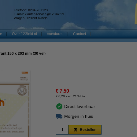
Telefoon: 0294-787123
E-mail:
klantenservice@123inkt.nl
Vragen:
123inkt.nl/help
te
Over 123inkt.nl
Vacatures
Contact
rant 150 x 203 mm (30 vel)
€ 7,50
€ 6,20 excl. 21% btw
Direct leverbaar
Morgen in huis
Bestellen