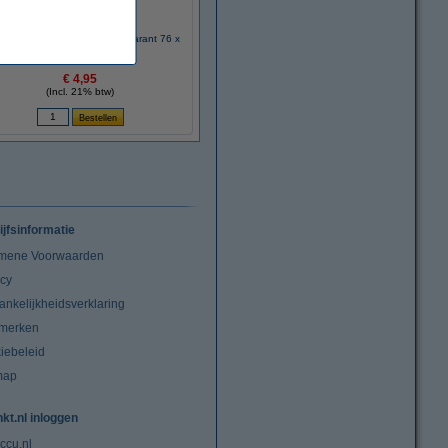
k'n zelfklevende notes transparant 76 x
76 mm (50 vel)
€ 4,95
(Incl. 21% btw)
ijfsinformatie
mene Voorwaarden
acy
ankelijkheidsverklaring
merken
iebeleid
map
nkt.nl inloggen
ccu.nl