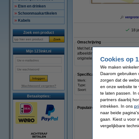
Eten en drinken
Schoonmaakartikelen
vergrote
Kabels
18 j
Zoek een product
Zoek
Omschrijving
Met het zelfklevend overtrekpapier v
Mijn 123inkt.nl
afbeelding over. Vervolgens hoeft u d
Cookies op 1
originele decoraties creëren voor he
We maken winkelen b
Daarom gebruiken w
Specificaties
zorgen dat de webs
Merk:
Stick'
Type:
note
Wachtwoord vergeten?
en onze website te 
Soort:
zelfk
te laten passen. In
Betaalopties:
partners daarbij ho
intrekken. In ons
pr
Populaire artikelen van klanten die
naar beide pagina's 
gaan. Kiest u voor 
vergelijkbare techn