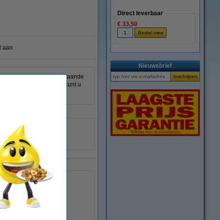
Direct leverbaar
€ 33,50
l aan
Nieuwsbrief
 materiaal of trek een bestaande
ticker op te plakken. Zo kunt u
150 x 203 mm (LxB)
transparant
30 vel