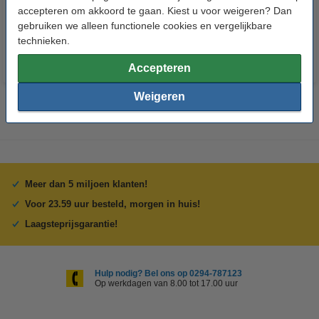
accepteren om akkoord te gaan. Kiest u voor weigeren? Dan
€ 1,95
€ 1,95
Incl. 21% btw
Incl. 21% btw
gebruiken we alleen functionele cookies en vergelijkbare
technieken.
Accepteren
Weigeren
Meer dan 5 miljoen klanten!
Voor 23.59 uur besteld, morgen in huis!
Laagsteprijsgarantie!
Hulp nodig? Bel ons op 0294-787123
Op werkdagen van 8.00 tot 17.00 uur