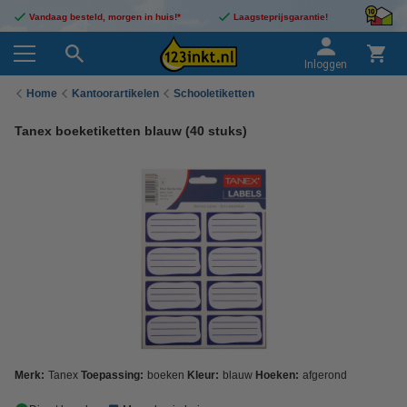
Vandaag besteld, morgen in huis!*
Laagsteprijsgarantie!
Inloggen
Home
Kantoorartikelen
Schooletiketten
Tanex boeketiketten blauw (40 stuks)
Merk:
Tanex
Toepassing:
boeken
Kleur:
blauw
Hoeken:
afgerond