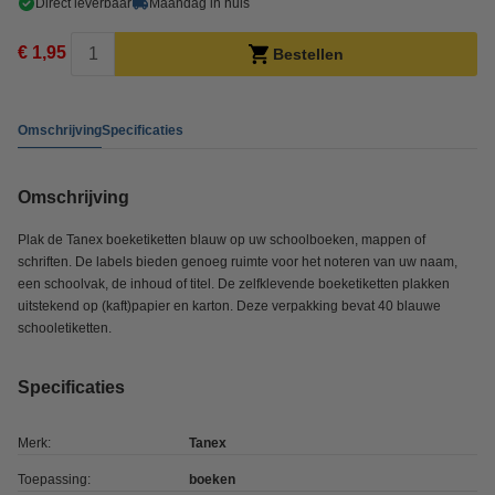
Direct leverbaar
Maandag in huis
€ 1,95
Bestellen
Omschrijving
Specificaties
Omschrijving
Plak de Tanex boeketiketten blauw op uw schoolboeken, mappen of
schriften. De labels bieden genoeg ruimte voor het noteren van uw naam,
een schoolvak, de inhoud of titel. De zelfklevende boeketiketten plakken
uitstekend op (kaft)papier en karton. Deze verpakking bevat 40 blauwe
schooletiketten.
Specificaties
Merk:
Tanex
Toepassing:
boeken