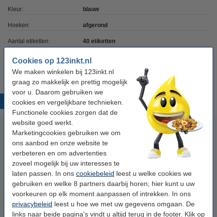
Kleur:
blauw
Hoeken:
afgerond
Aantal etiketten:
40 etiketten
Aantal vel:
5 vel
Cookies op 123inkt.nl
We maken winkelen bij 123inkt.nl
graag zo makkelijk en prettig mogelijk
voor u. Daarom gebruiken we
Populaire producten
cookies en vergelijkbare technieken.
Functionele cookies zorgen dat de
website goed werkt.
Marketingcookies gebruiken we om
ons aanbod en onze website te
verbeteren en om advertenties
zoveel mogelijk bij uw interesses te
laten passen. In ons
cookiebeleid
leest u welke cookies we
gebruiken en welke 8 partners daarbij horen; hier kunt u uw
Tanex boeketiketten rood (40
Tanex boeketiketten groen (40
voorkeuren op elk moment aanpassen of intrekken. In ons
privacybeleid
leest u hoe we met uw gegevens omgaan. De
stuks)
stuks)
links naar beide pagina's vindt u altijd terug in de footer. Klik op